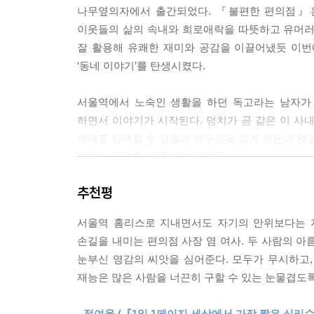
나무옆의자에서 출간되었다. 『불편한 편의점』은
“몰라요? 담배 피운 기억이 없어요?”
이웃들의 삶의 속내와 희로애락을 따뜻하고 유머
“피웠는지 안 피웠는지…… 모른다니까요.”
잘 활용해 유쾌한 재미와 공감을 이끌어냈듯 이번
“기억상실증인 거예요?”
‘동네 이야기’를 탄생시켰다.
“술 때문에…… 머리가…… 갔어요.”
“그럼 과거 언제까지 기억해요?”
서울역에서 노숙인 생활을 하던 독고라는 남자가 
“모, 몰라요.”
하면서 이야기가 시작된다. 덩치가 곰 같은 이 사
아오, 씨……. 시현은 대화를 자제하기로 한 아까
제대로 상대할 수 있을까 의구심을 갖게 하는데 웬걸
않을 수 없었다.
지키는 든든한 일꾼이 되어간다.
--- pp.70~71
추천평
현실감 넘치는 캐릭터와 그들 간의 상호작용을 
말없이 삼각김밥을 내려다보는 선숙의 귀에 독고 
사연을 지닌 인물들이 차례로 등장해 서로 티격태
“근데 김밥만 주면…… 안 돼요. 편지…… 같이 줘요.
서울역 홈리스로 지내면서도 자기의 안위보다는 지
본능이 발동하는 편의점 사장 염 여사를 필두로 20대
선숙이 고개를 들어 독고 씨를 바라보았다. 독고 
손길을 내미는 편의점 사장 염 여사. 두 사람의 
참치김밥, 참이슬) 세트로 혼술을 하며 하루의 스
다.
눈부신 영감의 씨앗을 심어준다. 모두가 무시하고,
인경, 호시탐탐 편의점을 팔아치울 기회를 엿보는 염
“아들한테…… 그동안 못 들어줬다고, 이제 들어줄
재능은 많은 사람을 너끈히 구할 수 있는 눈물겹도
녹록지 않은 인생의 무게와 현실적 문제를 안고 있
선숙은 독고 씨가 건넨 삼각김밥을 다시 내려다보며 
반전, 이해와 공감은 자주 폭소를 자아내고 어느
“내가 사는 거예요. 어서…… 찍어요.”
- 정여울 (『1일 1페이지 세상에서 가장 짧은 심리수업