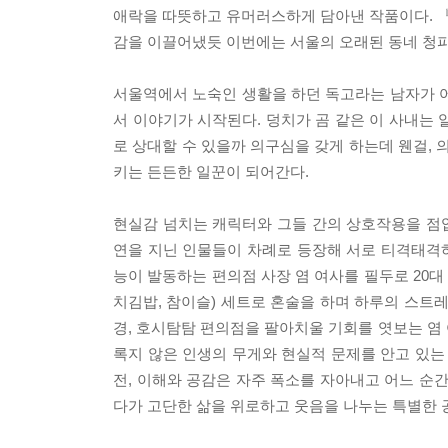
애락을 따뜻하고 유머러스하게 담아낸 작품이다. 
감을 이끌어냈듯 이번에는 서울의 오래된 동네 청파
서울역에서 노숙인 생활을 하던 독고라는 남자가 어
서 이야기가 시작된다. 덩치가 곰 같은 이 사내는
로 상대할 수 있을까 의구심을 갖게 하는데 웬걸,
키는 든든한 일꾼이 되어간다.
현실감 넘치는 캐릭터와 그들 간의 상호작용을 점
연을 지닌 인물들이 차례로 등장해 서로 티격태격
능이 발동하는 편의점 사장 염 여사를 필두로 20대 
치김밥, 참이슬) 세트로 혼술을 하며 하루의 스트
경, 호시탐탐 편의점을 팔아치울 기회를 엿보는 염 
록지 않은 인생의 무게와 현실적 문제를 안고 있는
전, 이해와 공감은 자주 폭소를 자아내고 어느 순
다가 고단한 삶을 위로하고 웃음을 나누는 특별한 