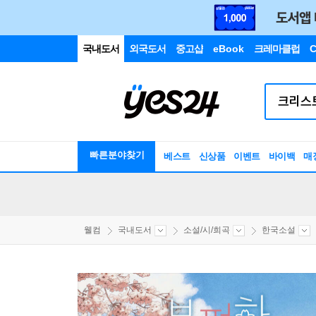
국내도서
외국도서
중고샵
eBook
크레마클럽
C
빠른분야찾기
베스트
신상품
이벤트
바이백
매
웰컴
국내도서
소설/시/희곡
한국소설