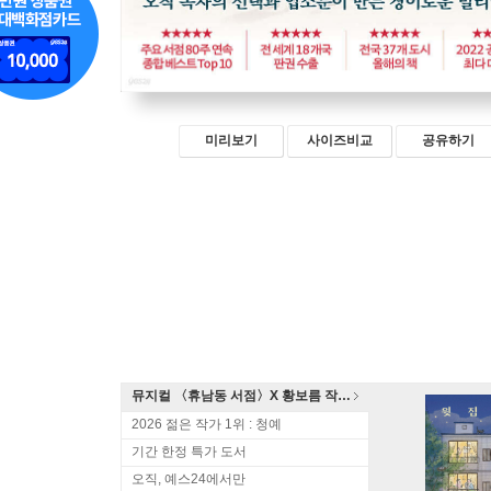
미리보기
사이즈비교
공유하기
뮤지컬 〈휴남동 서점〉X 황보름 작가 북토크
2026 젊은 작가 1위 : 청예
기간 한정 특가 도서
오직, 예스24에서만