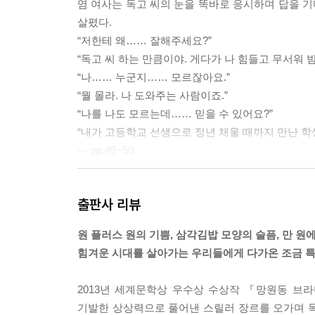
염 여사는 독고 씨의 눈을 똑바로 응시하며 답을 기
살폈다.
“저한테 왜…… 잘해주세요?”
“독고 씨 하는 만큼이야. 게다가 나 힘들고 무서워 
“나…… 누군지…… 모르잖아요.”
“뭘 몰라. 나 도와주는 사람이죠.”
“나를 나도 모르는데…… 믿을 수 있어요?”
“내가 고등학교 선생으로 정년 채울 때까지 만난 학생
--- pp.49~50
“그런데 담배 어떻게 그렇게 쉽게 찾았어요?”
출판사 리뷰
“가, 간밤에 담배 손님 많아서…… 후딱 외웠어요. 에
에쎄 수 0.5, 에쎄 수 0.1, 에쎄 골든 리프, 에쎄 골
원 플러스 원의 기쁨, 삼각김밥 모양의 슬픔, 만 원에
독고 씨가 마치 구구단 외우듯 담배 종류를 줄줄 내
힘겨운 시대를 살아가는 우리들에게 다가온 조금 
“됐고요, 그걸 하루에 다 외웠다고요?”
“……밤새 할 일도 없고…… 잠도 오고 해서…….”
2013년 세계문학상 우수상 수상작 『망원동 브
“혹시 애연가였어요?”
기발한 상상력으로 풀어낸 스릴러 장르를 오가며 
“모, 몰라요.”