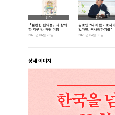
읽다
읽다
『불편한 편의점』과 함께
김호연 “나의 돈키호테
한 지구 반 바퀴 여행
있다면, 짝사랑하기를“
2025년 06월 23일
2025년 04월 08일
상세 이미지