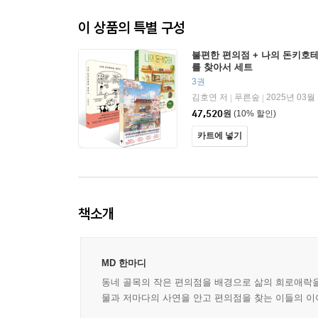
이 상품의 특별 구성
불편한 편의점 + 나의 돈키호테
를 찾아서 세트
3권
김호연 저
푸른숲
2025년 03월
|
|
47,520
원
(10% 할인)
카트에 넣기
책소개
MD 한마디
동네 골목의 작은 편의점을 배경으로 삶의 희로애락을
물과 저마다의 사연을 안고 편의점을 찾는 이들의 이야