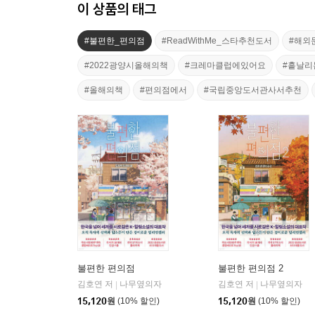
이 상품의 태그
#불편한_편의점
#ReadWithMe_스타추천도서
#해외
#2022광양시올해의책
#크레마클럽에있어요
#흩날리
#올해의책
#편의점에서
#국립중앙도서관사서추천
불편한 편의점
불편한 편의점 2
김호연 저
나무옆의자
김호연 저
나무옆의자
|
|
15,120
원
(10% 할인)
15,120
원
(10% 할인)