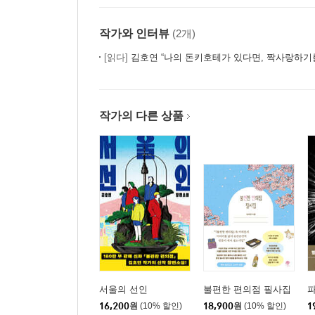
작가와 인터뷰
(2개)
[읽다]
김호연 “나의 돈키호테가 있다면, 짝사랑하기
작가의 다른 상품
서울의 선인
불편한 편의점 필사집
16,200
원
(10% 할인)
18,900
원
(10% 할인)
1