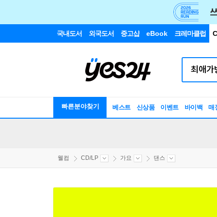
국내도서
외국도서
중고샵
eBook
크레마클럽
C
빠른분야찾기
베스트
신상품
이벤트
바이백
매
웰컴
CD/LP
가요
댄스