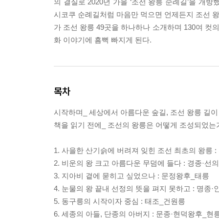
의 결실로 2020년 가을 ‘조선 왕릉 순례길’을 개
시코쿠 순례길처럼 마음만 먹으면 언제든지 조선 왕릉
가 조선 왕릉 49곳을 하나하나 소개하며 130여 컷
화 이야기에 흠뻑 빠지게 된다.
목차
시작하며_ 세상에서 아름다운 숲길, 조선 왕릉 길이
책을 읽기 전에_ 조선의 왕릉은 어떻게 조성되었는
1. 사을한 산기슭에 버려져 잊힌 조선 최초의 왕릉 
2. 비운의 왕 크고 아름다운 무덤에 들다 : 경종·
3. 지아비 곁에 묻히고 싶었으나 : 문정왕후_태릉
4. 눈물의 왕 끝내 선정의 뜻을 펴지 못하고 : 명종
5. 동구릉의 시작이자 중심 : 태조_건원릉
6. 세종의 아들, 단종의 아버지 : 문종·현덕왕후_현