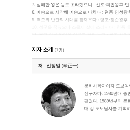
7. 실패한 왕은 능도 초라했으니 : 선조·의인왕후·
8. 예송으로 시작해 예송으로 마치다 : 현종·명성왕
9. 역모와 반란의 시대를 잠재우다 : 영조·정순왕후
10. 성군을 꿈꿨으나 스물세 살에 쓰러지다 : 헌
11. 못다 이룬 왕업을 이루고 함께 눕다 : 문조·신
12. 구중궁궐 층층시하에서 : 단의왕후_혜릉
저자 소개
13. 예송 논쟁의 중심에 서서 : 장렬왕후_휘릉
(1명)
14. 유연하고 강한 성군의 다스림 : 성종·정현왕후
15. 다스려진 때는 적고 혼란한 때가 많았으니 : 중
저 :
신정일
(辛正一)
16. 성군이 낳은 폭군 : 연산군·거창군부인 신씨_ 
17. 왕실 원묘 이야기 1 : 순헌황귀비_영휘원 / 원손
문화사학자이자 도보여행
18. 명과 암이 너무 뚜렷한 왕 : 태종·원경왕후_헌릉
선구자다. 1980년대 
19. 세도 정치의 희생양 : 순조·순원왕후_인릉
펼쳤다. 1989년부터 
20. 만고의 외로운 혼이 누운 곳 : 단종_장릉
대 강 도보답사를 기획하
21. 조선 왕릉의 모범 : 세종·소헌왕후_영릉
22. 설욕의 그날을 꿈꾸며 : 효종·인선왕후_영릉
23. 망국의 황제 : 고종·명성황후_홍릉