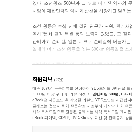
있다. 조선왕조 500년과 그 뒤로 이어진 역사와 
사람이 대한민국의 역사와 산천을 사랑하고 알리는 진
조선 왕릉은 수십 년에 걸친 연구와 복원, 관리사업
역사?문화 환경 복원 등의 노력이 있었고, 그 결과 
산티아고 순례길, 일본 시코쿠 순례길에 버금가는 역
일대의 여러 조선 왕릉을 잇는 600km 왕릉길을 
저마다의 아름다운 역사와 이야기를 지닌 518년 시
뜻깊은 풍경과 정취가 가득한 조선 왕릉 길이 그대를
회원리뷰
(2건)
지은이는 조선 팔도 안 가본 곳이 없는 명불허전 답
매주 10건의 우수리뷰를 선정하여 YES포인트 3만원을 드
3,000원 이상 구매 후 리뷰 작성 시
일반회원 300원, 마니아
왕과 왕비, 그리고 추존 왕을 합쳐 42기의 능이 있
eBook은 다운로드 후 작성한 리뷰만 YES포인트 지급됩니
동구릉, 영월 장릉까지, 능, 원, 묘를 아우르며 조선
클래스는 첫번째 회차 주문확정 시점부터 마지막 회차 주문
함께 왕실 이야기를 흥미진진하게 풀어나간다.
사락 독서모임으로 진행된 클래스는 사락 독서모임 게시판
eBook 페이백, CD/LP, DVD/Blu-ray, 패션 및 판매금
과연 한반도 최고의 명당은 어떻게 선정되고, 거기