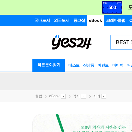
국내도서
외국도서
중고샵
eBook
크레마클럽
C
빠른분야찾기
베스트
신상품
이벤트
바이백
매
웰컴
eBook
역사
지리