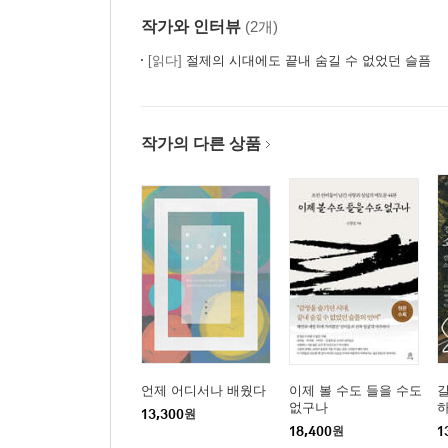
24. 조선의 마지막 왕릉 : 순종·순명효황후·순정효
작가와 인터뷰
(2개)
25. 왕실 원묘 이야기 2 : 의민황태자·의민황태자
26. 비운의 왕비의 자비로운 능 : 정순왕후_사릉
[읽다]
절제의 시대에도 끝내 숨길 수 없었던 슬픔
27. 성군인가, 폭군인가? : 광해군·문성군부인 유
28. 왕위 찬탈의 굴레 : 세조·정희왕후_광릉
29. 역사가 슬픈 것인가, 사람의 생이 슬픈 것인가?
작가의 다른 상품
30. 파주 삼릉에 잠든 사람들 : 장순왕후_공릉 / 
31. 사람은 가도 역사는 남는다 : 인조·인열왕후_파
32. 아들의 지극한 사모곡 : 숙빈 최씨_소령원
33. 아들 덕에 왕이 되다 : 원종·인헌왕후_김포 장릉
34. 서삼릉의 슬픈 내력 : 장경왕후_희릉 / 인종·
35. 서오릉이 품은 이야기 : 덕종·소혜왕후_경릉/
36. 죽어서도 여러 여인과 함께 있으니 : 숙종·인
37. 효심이 만든 왕릉 : 장조·헌경왕후_융릉
38. 그리운 아버지 곁에 잠들다 : 정조·효의왕후_건
언제 어디서나 배웠다
이제 볼 수도 들을 수도
길
없구나
13,300
원
18,400
원
1