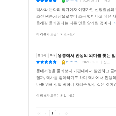
p******5
2024-05-24
신고
|
|
|
역사와 문화의 작가이자 여행가인 신정일님의 책
조선 왕릉.세상으로부터 조금 벗어나고 싶은 
올레길 둘레길과는 다른 멋을 알게될 것이다.
이 리뷰가 도움이 되었나요?
왕릉에서 인생의 의미를 찾는 법
종이책
구매
f******m
2021-02-11
신고
|
|
|
동네서점을 둘러보다 가판대에서 발견하고 곧바로
딜까, 역사를 좋아하기도 하며 역사에서 인생의
나를 위해 정말 딱하니 차려준 밥상 같은 것이었다
이 리뷰가 도움이 되었나요?
1