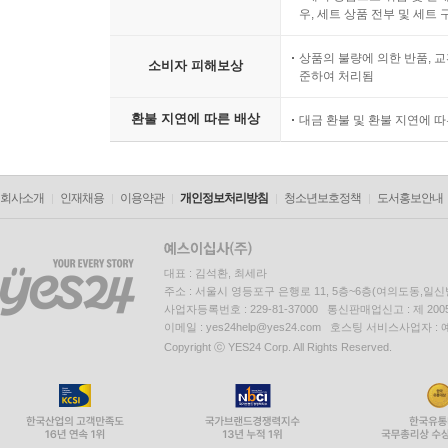
우, 세트 상품 전부 및 세트
상품의 불량에 의한 반품, 교
소비자 피해보상
준하여 처리됨
환불 지연에 따른 배상
대금 환불 및 환불 지연에 
회사소개
인재채용
이용약관
개인정보처리방침
청소년보호정책
도서홍보안내
대표 : 김석환, 최세라
주소 : 서울시 영등포구 은행로 11, 5층~6층(여의도동,일신
사업자등록번호 : 229-81-37000 통신판매업신고 : 제 200
이메일 : yes24help@yes24.com 호스팅 서비스사업자 :
Copyright ⓒ YES24 Corp. All Rights Reserved.