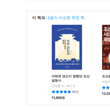
이 책과
내용이 비슷한 추천 책
어쩌면 당신이 원했던 조선
조선
갈등사
박영규
신정훈 저
북스고
|
46건
13,5
11,800
원