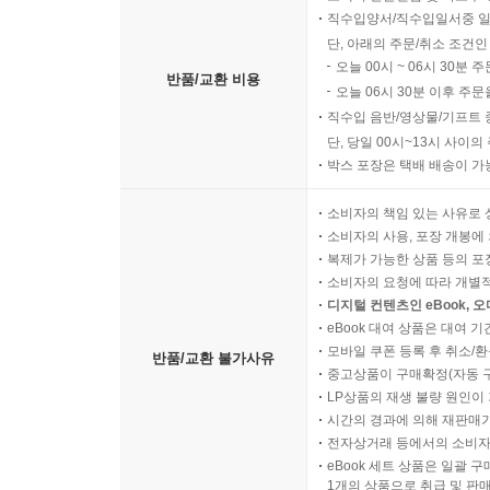
직수입양서/직수입일서중 일
단, 아래의 주문/취소 조건인
오늘 00시 ~ 06시 30분 
반품/교환 비용
오늘 06시 30분 이후 주문
직수입 음반/영상물/기프트 
단, 당일 00시~13시 사이
박스 포장은 택배 배송이 가
소비자의 책임 있는 사유로 
소비자의 사용, 포장 개봉에 
복제가 가능한 상품 등의 포장을 
소비자의 요청에 따라 개별
디지털 컨텐츠인 eBook, 
eBook 대여 상품은 대여 기
모바일 쿠폰 등록 후 취소/환
반품/교환 불가사유
중고상품이 구매확정(자동 
LP상품의 재생 불량 원인이 기
시간의 경과에 의해 재판매가
전자상거래 등에서의 소비자
eBook 세트 상품은 일괄 
1개의 상품으로 취급 및 판매