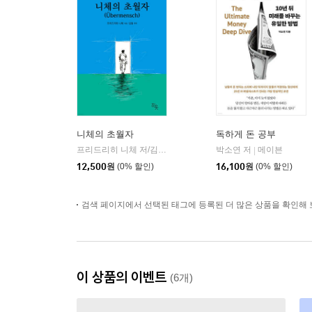
니체의 초월자
독하게 돈 공부
프리드리히 니체 저/김철 편역
히읏
박소연 저
메이븐
|
|
12,500
원
(0% 할인)
16,100
원
(0% 할인)
검색 페이지에서 선택된 태그에 등록된 더 많은 상품을 확인해 
이 상품의 이벤트
(6개)