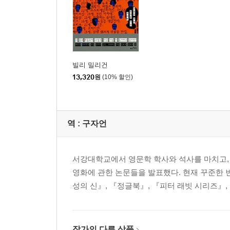
빌리 밀리건
13,320
원
(10% 할인)
역 :
구자언
서강대학교에서 영문학 학사와 석사를 마치고,
영화에 관한 논문들을 발표했다. 현재 꾸준한 
성의 신』, 『정글북』, 『피터 래빗 시리즈』
작가의 다른 상품