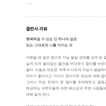
* * *
똑똑해지고 싶다는 흔치 않은 욕구를 강하게 지닌 
는 나도 알 것 같다. 로즈 고든은 평생을 그것에 
출판사 리뷰
기 위해 뭔가를 할 수 있기를 간절히 바랐다. 누구
마를 낳은 뒤에야 로즈는 자신도 정상적인 아이를 낳
행복해질 수 있는 단 하나의 길은
노력도 그만두었다. 그렇지만 정작 나는 엄마에게 
있는 그대로의 나를 지키는 것
없었던 것 같다.
과리노 박사에 대한 한 가지 재미난 사실. 그가 내게
어렸을 때 앓은 병으로 지능 발달 장애를 갖게 된
든 그렇게 하지 못하겠다. 첫날 이후로 그는 항상 
낳게 되자 쓸모없는 물건을 버리듯이 찰리를 버린
했는데, 나는 그런 것들을 접할 기회가 드물었던 것
찰리. 수술은 대성공. 하루가 다르게 지능이 발달하여 
과리노 박사는 그때 나를 한 인간으로 대했던 것이다
머리가 좋아지고 지식이 많아지면 세상에 대해 알
배은망덕하게 들릴지 모르지만, 이곳에서 내가 화가 
그러나 막상 천재가 된 찰리를 두려워하고 열등
를 만들었다고 계속해서 언급하거나 언젠가 앞으로 
취급하는 과학자들에 대한 배신감과 주변 사람들에 
니머 교수가 나를 창조하지 않았다는 사실을 과연 
대해 알게 된다.
--- pp.218~219