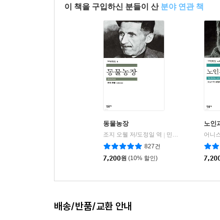
이 책을 구입하신 분들이 산
분야 연관 책
동물농장
노인
조지 오웰 저/도정일 역
민음사
|
827건
7,200
원
(10% 할인)
7,20
배송/반품/교환 안내