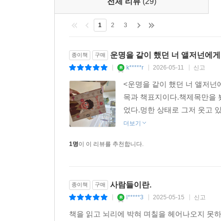
전체 리뷰
(29)
1
2
3
운명을 같이 했던 너 앨저넌에게
종이책
구매
k*****r
2026-05-11
신고
|
|
|
<운명을 같이 했던 너 앨저넌에
목과 책표지이다.책제목만을 봤
었다.멍한 상태로 그저 웃고 
더보기
1명
이 이 리뷰를 추천합니다.
사람들이란.
종이책
구매
l*****3
2025-05-15
신고
|
|
|
책을 읽고 뇌리에 박혀 며칠을 헤어나오지 못하