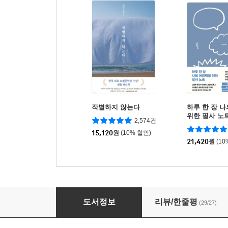
작별하지 않는다
하루 한 장 
위한 필사 노
2,574건
15,120
원
(10% 할인)
21,420
원
(10
앨저넌에게 꽃을
도서정보
리뷰/한줄평
(29/27)