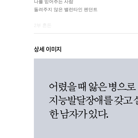
나를 믿어주는 사람
돌려주지 않은 밸런타인 펜던트
2부 혼돈
나는 적의를 느낄 수 있다
상세 이미지
제가 왜 상처를 받죠?
지금은 나도 누군가를 사랑해야 한다
어둠 속의 소년
빵가게 창문으로 보이는 과거
3부 고독
나는 왜 벌을 받고 싶었던 걸까?
배울수록 이상한 점
나만의 공간
혹시 그가 나를 기억하지 못한다면?
찰리는 여전히 나와 함께 있었다