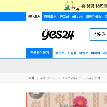
국내도서
외국도서
중고샵
eBook
크레마클럽
C
빠른분야찾기
베스트
신상품
이벤트
바이백
매
웰컴
국내도서
소설/시/희곡
영미소설