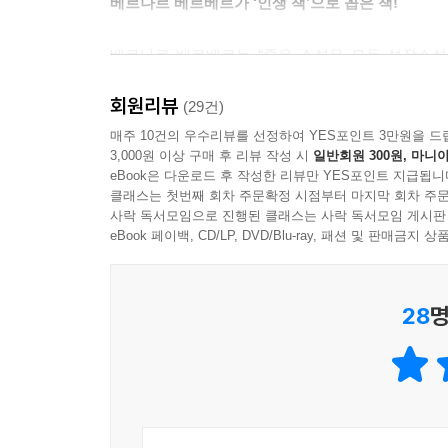
베르나르 베르베르가 ‘인생 책’으로 꼽은 책!
베르나르 베르베르는 “좋은 소설은 모두 성장소설
그것이 성장소설이다. 이 소설에서 우리는 찰리에
회원리뷰
된다. 이런 의미에서 ‘앨저넌에게 꽃을’은 아주 모
(29건)
깊은 애정을 드러냈다.
매주 10건의 우수리뷰를 선정하여 YES포인트 3만원을 드
3,000원 이상 구매 후 리뷰 작성 시
일반회원 300원, 마니아
깨닫는다는 행위는 사실 인간에게 있어 가장 창조적
eBook은 다운로드 후 작성한 리뷰만 YES포인트 지급됩니
불면의 밤을 지새우고 공허한 눈빛으로 밤거리를 
클래스는 첫번째 회차 주문확정 시점부터 마지막 회차 주문
마침내 이 소설이 대니얼 키스가 인류의 행복을 위해
사락 독서모임으로 진행된 클래스는 사락 독서모임 게시판
이 책은 출간 후 휴고상과 네뷸러상 등 여러 상을
eBook 페이백, CD/LP, DVD/Blu-ray, 패션 및 판매금
제작되었는데, 찰리 역을 맡은 클리프 로버트슨
뮤지컬 〈미스터 마우스〉로 인기리에 공연되었다. 일
28
명
토모히사가 찰리로 열연하였다. 전 세계적으로 영화
선택한 만큼 시공간을 초월하여 인간사회에 큰 깨
황금부엉이에서 정식으로 독점 라이선스 계약을 맺