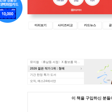
미리보기
사이즈비교
카드뉴스
공
뮤지컬 〈휴남동 서점〉X 황보름 작가 북토크
2026 젊은 작가 1위 : 청예
기간 한정 특가 도서
오직, 예스24에서만
이 책을 구입하신 분