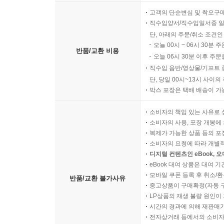
고객의 단순변심 및 착오구
직수입양서/직수입일서중 일
단, 아래의 주문/취소 조건인
오늘 00시 ~ 06시 30분 
반품/교환 비용
오늘 06시 30분 이후 주문
직수입 음반/영상물/기프트 
단, 당일 00시~13시 사이
박스 포장은 택배 배송이 가
소비자의 책임 있는 사유로 
소비자의 사용, 포장 개봉에 
복제가 가능한 상품 등의 포장을 
소비자의 요청에 따라 개별
디지털 컨텐츠인 eBook, 
eBook 대여 상품은 대여 기
모바일 쿠폰 등록 후 취소/환
반품/교환 불가사유
중고상품이 구매확정(자동 
LP상품의 재생 불량 원인이 기
시간의 경과에 의해 재판매가
전자상거래 등에서의 소비자