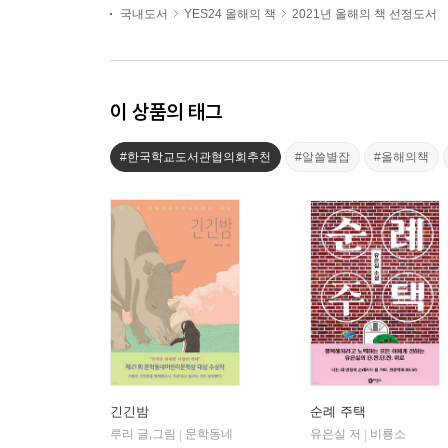
국내도서
YES24 올해의 책
2021년 올해의 책 선정도서
이 상품의 태그
#한국학교도서관협의회추천
#알쓸별잡
#올해의책
긴긴밤
순례 주택
루리 글,그림
문학동네
유은실 저
비룡소
|
|