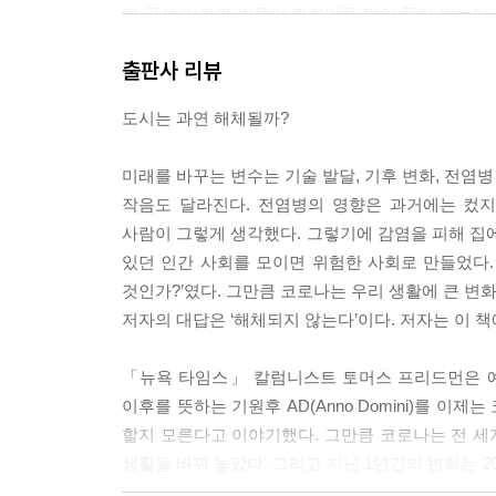
에 공사 기간과 비용이 과거만큼 많이 들지 않는다.
자를 배달할 때에도 60킬로그램 이상의 사람이 10
출판사 리뷰
된다. 택배 트럭은 배달 내내 다른 물건들도 싣고 다
율 주행 로봇으로 피자를 배달한다면 사람까지 운반을
도시는 과연 해체될까?
효과가 생긴다. 게다가 5G 기술을 이용한 자율 주
이동 속도와 흐름이 인간이 운전하는 교통수단과 비교
미래를 바꾸는 변수는 기술 발달, 기후 변화, 전염병
케이블망처럼 경쟁력 있는 미래 도시의 필수 인프라
작음도 달라진다. 전염병의 영향은 과거에는 컸지
---pp.188,189
사람이 그렇게 생각했다. 그렇기에 감염을 피해 집에
있던 인간 사회를 모이면 위험한 사회로 만들었다.
SF영화 [엘리시움]을 보면 부자들은 환경이 파괴된
것인가?’였다. 그만큼 코로나는 우리 생활에 큰 변
완벽하게 쾌적한 자연환경이 있고 어떤 병에 걸려도 
저자의 대답은 ‘해체되지 않는다’이다. 저자는 이 책
다는 것이다. 이러한 인공 천국 개념의 공간은 영화 
식은 철저하게 출입이 통제된 도시 공간을 만드는 
「뉴욕 타임스」 칼럼니스트 토머스 프리드먼은 예수가 
래 사회의 공간이 디스토피아적인 모습으로 그려진
이후를 뜻하는 기원후 AD(Anno Domini)를 이제는 코
로 아마존 CEO 제프 베이조스는 우주 정거장처럼 
할지 모른다고 이야기했다. 그만큼 코로나는 전 세계
과 교수 제라드 오닐Gerard O’Neil이 1975
생활을 바꿔 놓았다. 그리고 지난 1년간의 변화는 2
시움]에서 나온 것과 같은 거대한 원형의 도시를 건