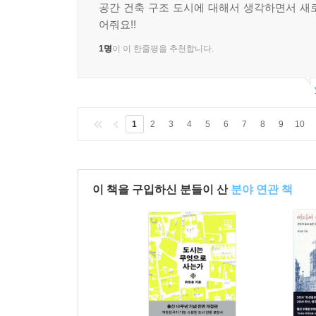
공간 건축 구조 도시에 대해서 생각하면서 새
어줘요!!
1명
이 이 한줄평을 추천합니다.
1
2
3
4
5
6
7
8
9
10
이 책을 구입하신 분들이 산
분야 연관 책