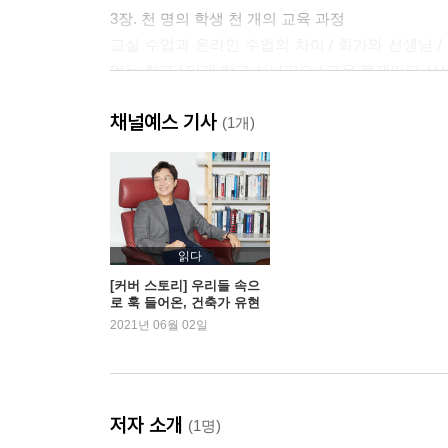
3장. 천 명의 학생 천 개의 교육 과정
교실 수업과 온라인 수업의 차이 / 화가와 선생님 / 
없는 학교 / 미래 학교 시나리오 / 교육 큐레이터 선
채널예스 기사
4장. 출근은 계속할 것인가
(1개)
일자리의 55퍼센트 / 우리나라 직장에 회식이 많은 
인간관계 / 평등한 화상회의 / 슈렉 vs 라이온 킹 /
5장. 전염병은 도시를 해체시킬까
전염병과 도시의 역사 / 얀 겔의 실험 / 인구 2배, 경
읽다
[커버 스토리] 우리들 속으
로 훅 들어온, 건축가 유현
6장. 지상에 공원을 만들어 줄 자율 주행 지하 물류
준
2021년 06월 02일
공통의 추억 / 소셜 믹스와 재건축 / 소셜 믹스의 
미래의 상상
7장. 그린벨트 보존과 남북통일을 위한 엣지시티
저자 소개
(1명)
그린벨트의 역사 / LA vs 뉴욕 / 반도체 회로 같