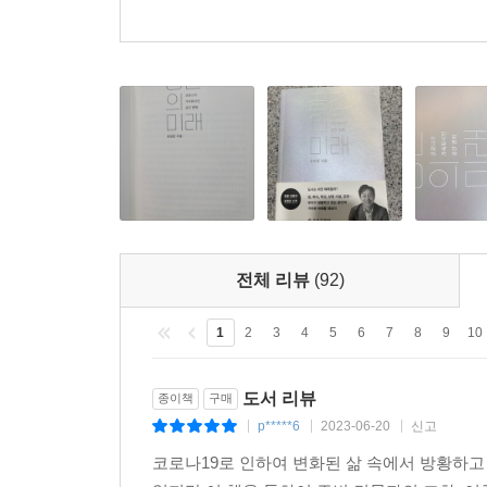
주거를 이야기할 때는 더 많은 사람이 내 집을 마련
전용 터널, 국토 균형 발전까지 광범위한 공간에 대
저자가 제시한 가까운 미래의 공간은 마당 같은 발코
선형 공원, 분산된 거점 오피스로 나눠진 회사, 내 집
실생활 공간부터 간접적 공간까지 다양하다. 그중엔
될까 싶은 이야기도 있다. 하지만 이야기 끝에 저자
소수를 위한 디스토피아가 아닌, 함께 행복한 유토피
전체 리뷰
(92)
1
2
3
4
5
6
7
8
9
10
도서 리뷰
종이책
구매
p*****6
2023-06-20
신고
|
|
|
코로나19로 인하여 변화된 삶 속에서 방황하고