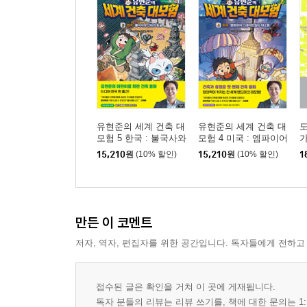
닫는 글: 기후 변화와 전염병- 새로운 시대를 만들 
기준이 바뀌는 세상 / 코로나 블루와 공간 / 고래
르네상스를 만든 영조의 청계천 준설 작업 / 계층 간
주
도판 출처
유현준의 세계 건축 대
유현준의 세계 건축 대
모험 5 한국 : 불국사와
모험 4 미국 : 엠파이어
신비의 동굴
스테이트 빌딩 대소동
15,210
원
(10% 할인)
15,210
원
(10% 할인)
1
만든 이 코멘트
저자, 역자, 편집자를 위한 공간입니다. 독자들에게 전하고
접수된 글은 확인을 거쳐 이 곳에 게재됩니다.
독자 분들의 리뷰는 리뷰 쓰기를, 책에 대한 문의는 1: