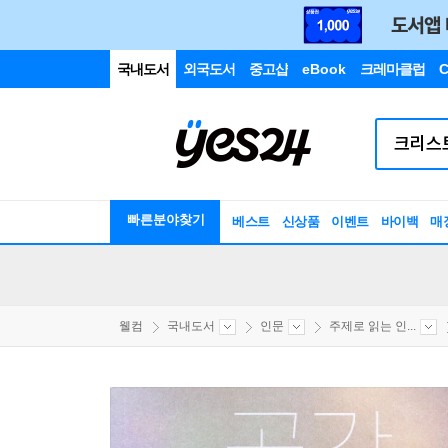
국내도서
외국도서
중고샵
eBook
크레마클럽
C
빠른분야찾기
베스트
신상품
이벤트
바이백
매
웰컴
국내도서
인문
주제로 읽는 인...