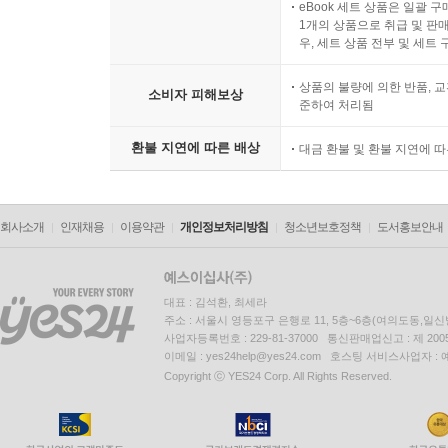
eBook 세트 상품은 일괄 
1개의 상품으로 취급 및 판매
우, 세트 상품 전부 및 세트
상품의 불량에 의한 반품, 교
소비자 피해보상
준하여 처리됨
환불 지연에 따른 배상
대금 환불 및 환불 지연에 
회사소개
인재채용
이용약관
개인정보처리방침
청소년보호정책
도서홍보안내
대표 : 김석환, 최세라
주소 : 서울시 영등포구 은행로 11, 5층~6층(여의도동,일신
사업자등록번호 : 229-81-37000 통신판매업신고 : 제 200
이메일 : yes24help@yes24.com 호스팅 서비스사업자 :
Copyright ⓒ YES24 Corp. All Rights Reserved.