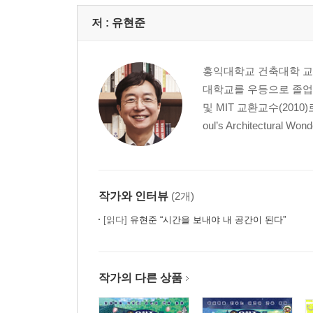
융합을 위한 DMZ 평화 엣지시티 / 농사꾼의 도시와
저 :
유현준
8장. 상업 시설의 위기와 진화
디즈니의 위기 / 상업의 진화는 공간의 진화 / 다른
홍익대학교 건축대학 교수
새로운 빌딩 양식의 발명 / 두 가지 갈림길 / 전염병이
대학교를 우등으로 졸업 
공간 / 폭이 넓은 상업, 폭이 좁은 주거
및 MIT 교환교수(2010)
oul’s Architectural Wond
9장. 청년의 집은 어디에 있는가
홍길동 vs 세종대왕 / 21세기 소작농: 월세 / 
경계부를 점차 내려야 한다 / 인구수보다는 세대수 /
작가와 인터뷰
(2개)
10장. 국토 균형 발전을 만드는 방법
[읽다]
유현준 “시간을 보내야 내 공간이 된다”
화폐가 된 아파트 / 서울 한강 전망 vs 뉴욕 허드
타운 / 소제동 하드웨어 + 대덕연구단지 소프트웨어 /
작가의 다른 상품
11장. 공간으로 사회적 가치 창출하기
나를 안아 주는 교회 / 건물 안의 사람이 도시 풍경이