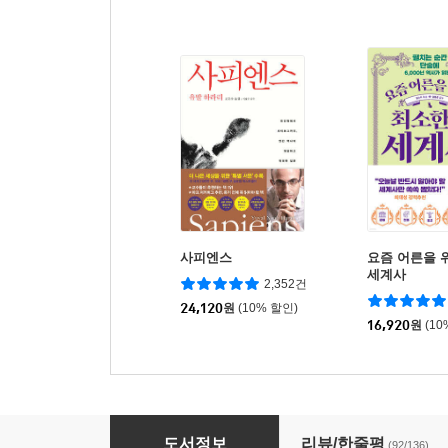
사피엔스
요즘 어른을 
세계사
2,352건
24,120
원
(10% 할인)
16,920
원
(10
공간의 미래
도서정보
리뷰/한줄평
(92/136)