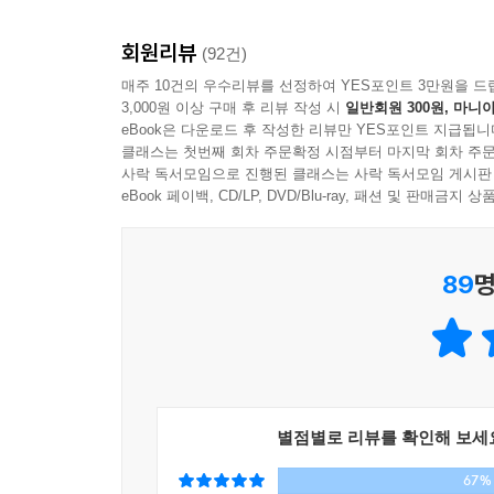
분의 SF 미래 상상 도시에 빠지지 않고 나온다.
인간은 늘 변화하는 세상을 예측하고 미래를 준비하
주거 공간이건 상업 공간이건 이런 인공의 환경에서
회원리뷰
다양한 전공의 전문가들이 예측을 내놓고 있다. 
(92건)
의 갈등을 유발하고 그러한 사회는 지속 가능하지 않
산물이다.
매주 10건의 우수리뷰를 선정하여 YES포인트 3만원을 드
3,000원 이상 구매 후 리뷰 작성 시
일반회원 300원, 마니아
---p.243
eBook은 다운로드 후 작성한 리뷰만 YES포인트 지급됩니
"시대가 급변하고 위기의 시간이 오면 미래에 대해
클래스는 첫번째 회차 주문확정 시점부터 마지막 회차 주문
워낙에 많은 변수가 있기 때문에 미래를 예측한다는 
사락 독서모임으로 진행된 클래스는 사락 독서모임 게시판
감수하더라도 이 책을 내놓는 것은 더 다양한 전
eBook 페이백, CD/LP, DVD/Blu-ray, 패션 및 판매금
때문이다." - ‘여는 글’ 중에서
89
명
오늘과 내일의 도시
우리가 누리던 일상의 공간들과 단절되는 경험은 현
가구의 젊은 세대가 큰 변화를 겪었다. 잠자는 기
높아졌고, 공간에서 중요하게 생각했던 부분도 달
공간의 효율성에도 관심이 커졌다. 학교나 직장,
별점별로 리뷰를 확인해 보세
내부지만 외부 공간 같은 느낌을 주는 공간도 도입되
67%
온라인 수업과 재택근무, 거점 오피스의 도입으로 지