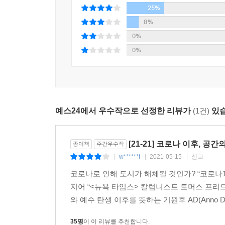
수 있을 것으로 보이지만, 타 도시로 이주나 부분 
25%
스스로 경쟁력을 갖춰야 한다. 저자는 각 지방의 
8%
모습을 만들어야 한다는 얘기다. 서울을 모방해서
0%
색깔을 만들어 낼 때 그곳에 머물고 싶은 이유나 
0%
건축 법규나 규제를 달리할 필요가 있다. 타 지역과
아파트 또한 마찬가지다. 지금처럼 똑같은 모양을 
등 여러 환경적인 요소도 주거 선택에 영향을 주겠지
벽돌로 마감했다는 등의 장점에 따라 선택할 수 있
예스24에서 우수작으로 선정한 리뷰가
(1건)
있습
머물지 않을 것이다. 그러기 위해서는 아파트 디
시민에게 개방하면 그 아파트의 발코니는 규제 제한
높일 수 있는 방법들을 찾을 필요가 있다. 이렇게 
[21-21] 코로나 이후, 공간
종이책
주간우수작
있는 여건을 마련해 준다면 다양한 도시, 다양한 주거
w******f
2021-05-15
신고
|
|
|
코로나로 인해 도시가 해체될 것인가? “코로나19
미래는 꿈꾸는 자들이 만든다
지어 “<뉴욕 타임스> 칼럼니스트 토머스 프리드먼(
와 예수 탄생 이후를 뜻하는 기원후 AD(Anno D
이 책은 코로나로 달라진 상황에서 우리의 공간이 
공간 이야기에 그치지 않고, 계층 간의 갈등을 줄일
35명
이 이 리뷰를 추천합니다.