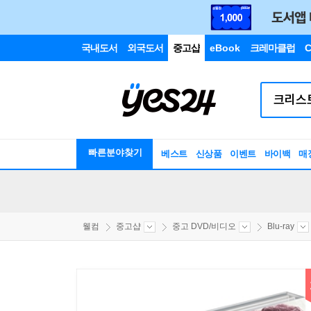
국내도서
외국도서
중고샵
eBook
크레마클럽
C
빠른분야찾기
베스트
신상품
이벤트
바이백
매
웰컴
중고샵
중고 DVD/비디오
Blu-ray