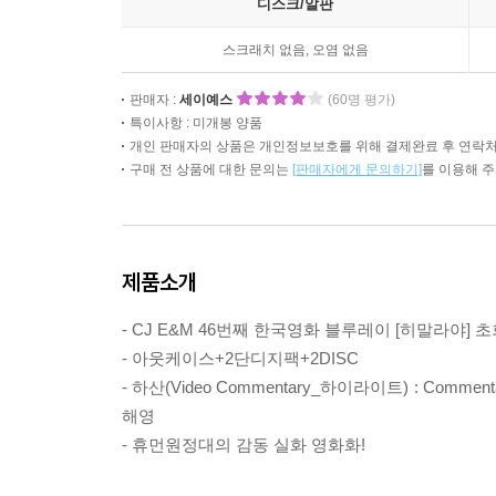
디스크/알판
스크래치 없음, 오염 없음
판매자 :
세이예스
(60명 평가)
특이사항 : 미개봉 양품
개인 판매자의 상품은 개인정보보호를 위해 결제완료 후 연락처
구매 전 상품에 대한 문의는
[판매자에게 문의하기]
를 이용해 
제품소개
- CJ E&M 46번째 한국영화 블루레이 [히말라야] 
- 아웃케이스+2단디지팩+2DISC
- 하산(Video Commentary_하이라이트) : Com
해영
- 휴먼원정대의 감동 실화 영화화!