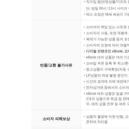
직수입 음반/영상물/기프트 
단, 당일 00시~13시 사이
박스 포장은 택배 배송이 가
소비자의 책임 있는 사유로 
소비자의 사용, 포장 개봉에 
복제가 가능한 상품 등의 포장을 
소비자의 요청에 따라 개별
디지털 컨텐츠인 eBook, 
eBook 대여 상품은 대여 기
모바일 쿠폰 등록 후 취소/환
반품/교환 불가사유
중고상품이 구매확정(자동 
LP상품의 재생 불량 원인이 기
시간의 경과에 의해 재판매가
전자상거래 등에서의 소비자
eBook 세트 상품은 일괄 
1개의 상품으로 취급 및 판매
우, 세트 상품 전부 및 세트
상품의 불량에 의한 반품, 교
소비자 피해보상
준하여 처리됨