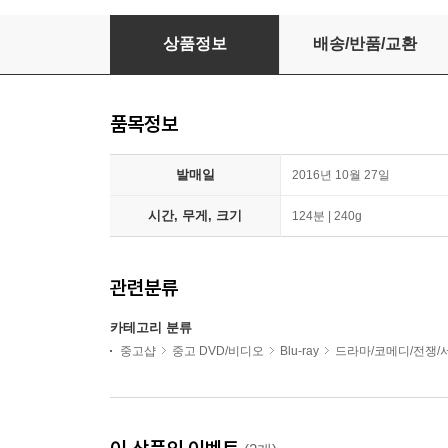
히말라야 (초회한정판 2Disc) : 블루레이
상품정보
배송/반품/교환
품목정보
발매일
2016년 10월 27일
시간, 무게, 크기
124분 | 240g
관련분류
카테고리 분류
중고샵
중고 DVD/비디오
Blu-ray
드라마/코메디/전쟁/