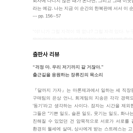
회사에 다니지 않는 때가 온다면, 그리고 그때 이곳
라는 예감. 나는 지금 이 순간의 한복판에 서서 이 
--- pp. 156∼57
“야! 니가 그럴 자격이 왜 없냐? 그럴 자격 있다. 누
우리 엄마도. 그건 다 마찬가지인 거야. 세상에 좋은 
은상 언니가 야광봉을 쥔 한쪽 팔을 허공에 쭉 뻗고
출판사 리뷰
“걱정 마. 우리 저기까지 갈 거잖아.”
노란 빛살을 내뿜는 야광봉의 끝이 밤하늘의 달을 
“걱정 마. 우리 저기까지 갈 거잖아.”
아주 정확한 반달이었다.
출근길을 응원하는 장류진의 목소리
--- p. 194
『달까지 가자』는 마론제과에서 일하는 세 직장동
아무도 내게 주말 출근을 강요하진 않았다.
구매팀의 은상 언니, 회계팀의 지송은 각각 경력
그저 월요일까지 마무리해야 할 일이 남아 있을 뿐이
‘동기’라고 생각하는 사이다. 잠자는 시간을 제외
없었지만 나는 이럴 때 주로 회사에 나가는 쪽을 
그들은 “기쁜 일도, 슬픈 일도, 웃기는 일도, 화나는
수 있다. 물론 처음엔 나도 그런 입장이었지만 많은
친해질 수 있었던 건 암묵적으로 서로가 서로를 같은
는 평일만큼 기운을 축내는 공간은 아니라는 것을. 
환경의 월세에 살며, 상사에게 받는 스트레스는 
하에 말이다.