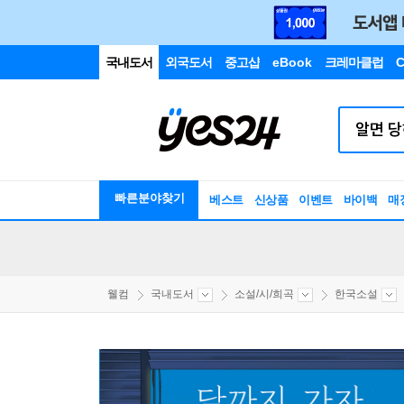
국내도서
외국도서
중고샵
eBook
크레마클럽
C
빠른분야찾기
베스트
신상품
이벤트
바이백
매
웰컴
국내도서
소설/시/희곡
한국소설