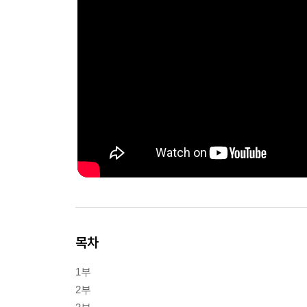
목차
1부
2부