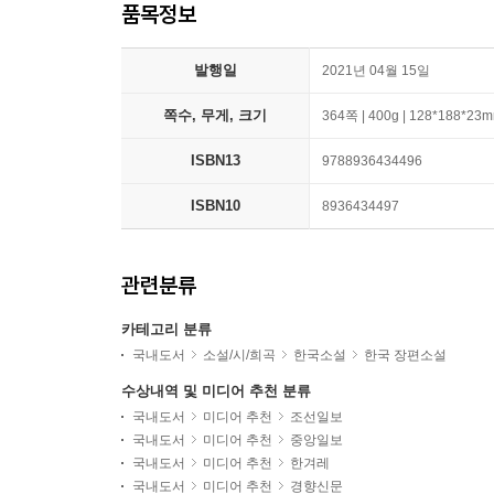
품목정보
발행일
2021년 04월 15일
쪽수, 무게, 크기
364쪽 | 400g | 128*188*23
ISBN13
9788936434496
ISBN10
8936434497
관련분류
카테고리 분류
국내도서
소설/시/희곡
한국소설
한국 장편소설
수상내역 및 미디어 추천 분류
국내도서
미디어 추천
조선일보
국내도서
미디어 추천
중앙일보
국내도서
미디어 추천
한겨레
국내도서
미디어 추천
경향신문