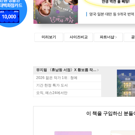
미리보기
사이즈비교
파트너샵
공
뮤지컬 〈휴남동 서점〉X 황보름 작가 북토크
2026 젊은 작가 1위 : 청예
기간 한정 특가 도서
오직, 예스24에서만
이 책을 구입하신 분