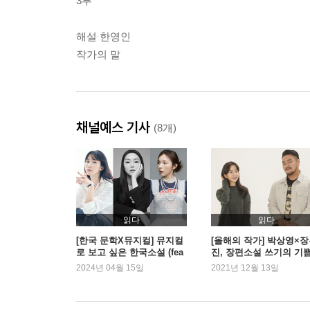
3부
해설 한영인
작가의 말
채널예스 기사
(8개)
읽다
읽다
[한국 문학X뮤지컬] 뮤지컬
[올해의 작가] 박상영×
로 보고 싶은 한국소설 (fea
진, 장편소설 쓰기의 기
t. 가상캐스팅)
슬픔
2024년 04월 15일
2021년 12월 13일