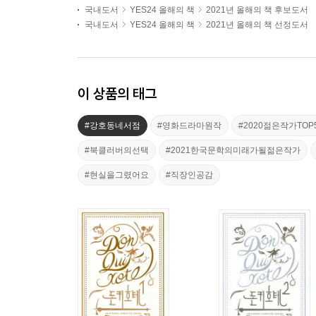
국내도서
YES24 올해의 책
2021년 올해의 책 후보도서
국내도서
YES24 올해의 책
2021년 올해의 책 선정도서
이 상품의 태그
#강호동네서점
#영화드라마원작
#2020젊은작가TOP
#북클러버의선택
#2021한국문학의미래가될젊은작가
#현실을그렸어요
#직장인공감