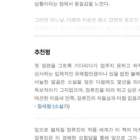
상황이라는 점에서 동질감을 느낀다.
--- pp.335∼336
그러던 어느날, 다해와 지송은 평소 감정의 동요가
추궁하다가 은상이 가상화폐의 한 종류인 이더리움
함께하자고 설득하지만 지송은 단번에 거절하고, ‘우
준비를 하다가 마음에 쏙 드는 방을 본 것을 계기
추천평
시작하게 된다.
첫 장편을 그토록 기다리다가 멈추지 못하고 하
똑같은 롤러코스터에 올라탄 다해와 은상은 ‘떡락’과
선사하는 입체적인 유쾌함만큼이나 있을 법한 불쾌함
휴가 시즌을 맞아 제주도로 함께 여행을 가고, 그
서늘한 얼굴은 소설을 덮은 다음에도 몇년을 따
1억원을 찍게 된다. 떡상의 환희를 맛본 다해와
독보적이기 그지없으며, 장류진을 따라 하고 싶은 사
합류하지만 서울에 돌아온 뒤로 그래프는 바닥을 모
매끈한 이음새 안쪽, 장류진의 저돌성과 타협 없음과
존재한다. 만약 이걸 다시 되팔 수 없다면 나는 허
- 정세랑 (소설가)
이들은 ‘일확천금’의 미래가 있는 ‘달’까지 갈 수 있
“아무도 장류진을 따라 하지 못할 것이다.”
앞으로 펼쳐질 장류진의 작품 세계가 이 책의 마
풍속의 해부학으로 그려낸 웃음과 눈물
장류진은 이 경쾌한 모험담을 통해 앞으로 그가