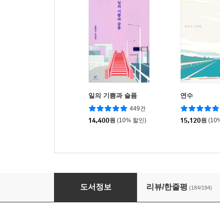
일의 기쁨과 슬픔
연수
449건
14,400
원
(10% 할인)
15,120
원
(10
달까지 가자
도서정보
리뷰/한줄평
(184/194)