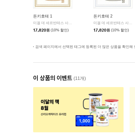
돈키호테 1
돈키호테 2
미겔 데 세르반테스 사아베드라 저/안영옥 역
열린책들
미겔 데 세르반테스 사아베드라 저/안영옥 역
|
17,820
원
(10% 할인)
17,820
원
(10% 할인)
검색 페이지에서 선택된 태그에 등록된 더 많은 상품을 확인해 
이 상품의 이벤트
(11개)