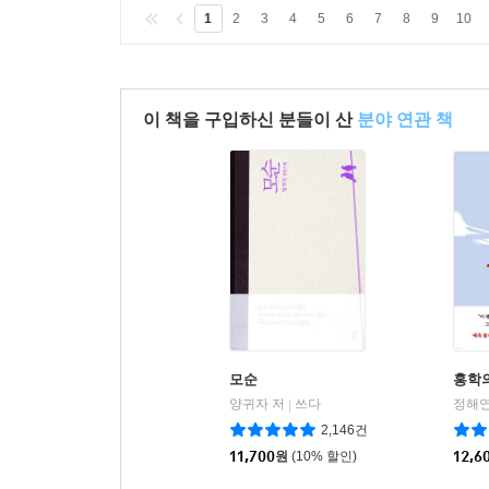
1
2
3
4
5
6
7
8
9
10
이 책을 구입하신 분들이 산
분야 연관 책
모순
홍학
양귀자 저
쓰다
정해연
|
2,146건
11,700
원
(10% 할인)
12,6