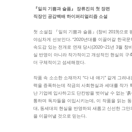
『일의 기쁨과 슬픔』 장류진의 첫 장편
직장인 공감백배 하이퍼리얼리즘 소설
첫 소설집 『일의 기쁨과 슬픔』(창비 2019)으
야심차게 선보인다. “2020년대를 이끌어갈 한국문
속도감 있는 전개로 연재 당시(2020~21년 3월 창
실 반영이 아니라 작가적이고 개성적인 현실의 구축
더 구체적이고 섬세해졌다.
작품 속 소소한 소재까지 “다 내 얘기” 같게 그려
력을 증폭하는데 작금의 사회현실과 세대를 작가 
난 기업에 입사하고도 단칸방을 벗어날 수 없는 ‘흙
통하며 독자들을 이입시키는데, 이 작품을 읽는 동
대, 동세대의 현실을 반영하되 새롭고 신선한 그만
을 이끌어낼 것으로 믿는다.