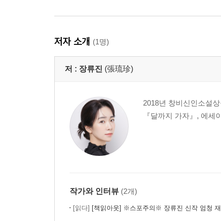
저자 소개
(1명)
저 :
장류진
(張琉珍)
2018년 창비신인소설상
『달까지 가자』, 에세이
작가와 인터뷰
(2개)
[읽다]
[책읽아웃] ※스포주의※ 장류진 신작 엄청 재밌어, 근데 본인은 그걸