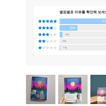
시작해 폭발적인 호응을 얻었다. 특히 계간 『창
별점별로 리뷰를 확인해 보세
충족시킴과 동시에 신예 장류진의 저력을 입증해내고
7
25%
4%
0%
1%