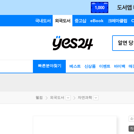
국내도서
외국도서
중고샵
eBook
크레마클럽
C
빠른분야찾기
베스트
신상품
이벤트
바이백
매
웰컴
외국도서
자연과학
소
직