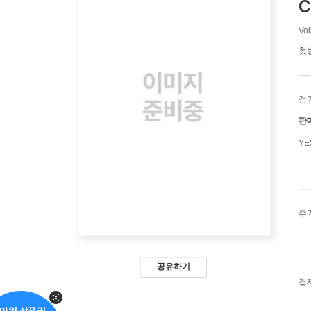
C
Vol
첫
정
판
Y
추
공유하기
결