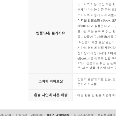
소비자의 사용, 포장 개봉에 
복제가 가능한 상품 등의 포장을 
소비자의 요청에 따라 개별
디지털 컨텐츠인 eBook, 
eBook 대여 상품은 대여 기
모바일 쿠폰 등록 후 취소/환
반품/교환 불가사유
중고상품이 구매확정(자동 
LP상품의 재생 불량 원인이 기
시간의 경과에 의해 재판매가
전자상거래 등에서의 소비자
eBook 세트 상품은 일괄 
1개의 상품으로 취급 및 판매
우, 세트 상품 전부 및 세트
상품의 불량에 의한 반품, 교
소비자 피해보상
준하여 처리됨
환불 지연에 따른 배상
대금 환불 및 환불 지연에 
회사소개
인재채용
이용약관
개인정보처리방침
청소년보호정책
도서홍보안내