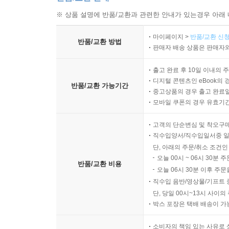
※ 상품 설명에 반품/교환과 관련한 안내가 있는경우 아래 
마이페이지 >
반품/교환 신청
반품/교환 방법
판매자 배송 상품은 판매자와
출고 완료 후 10일 이내의 
디지털 콘텐츠인 eBook의 
반품/교환 가능기간
중고상품의 경우 출고 완료일
모바일 쿠폰의 경우 유효기간(
고객의 단순변심 및 착오구
직수입양서/직수입일서중 일
단, 아래의 주문/취소 조건인
오늘 00시 ~ 06시 30분 
반품/교환 비용
오늘 06시 30분 이후 주문
직수입 음반/영상물/기프트 
단, 당일 00시~13시 사이
박스 포장은 택배 배송이 가
소비자의 책임 있는 사유로 