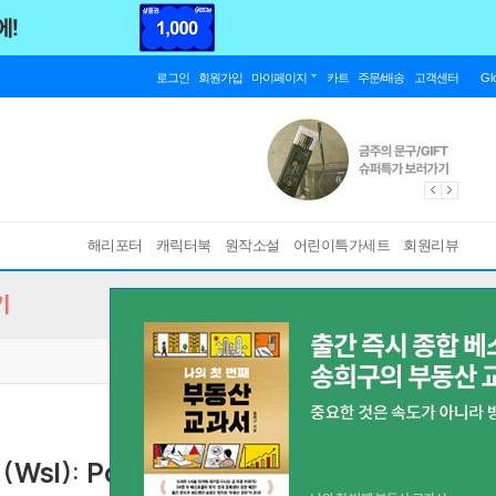
로그인
회원가입
마이페이지
카트
주문/배송
고객센터
Gl
해리포터
캐릭터북
원작소설
어린이특가세트
회원리뷰
기
(Wsl): Powerful Tools and