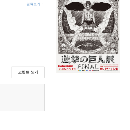
펼쳐보기
코멘트 쓰기