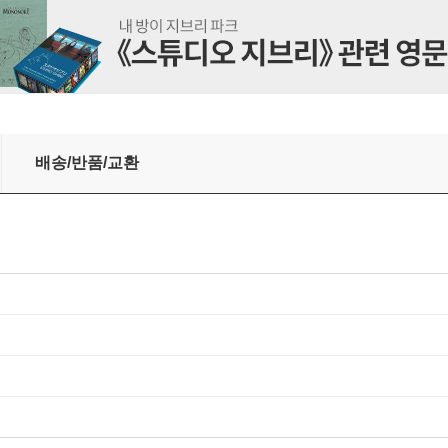
erful Tools and Practices for Cross-Platform Development
배송/반품/교환