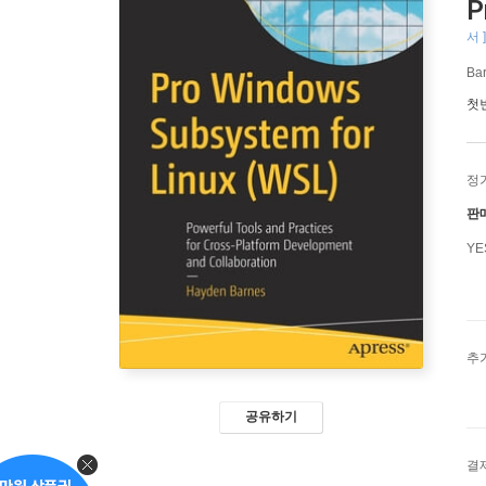
P
서 ]
Ba
첫
정
판
Y
추
공유하기
결