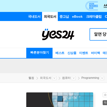
국내도서
외국도서
중고샵
eBook
크레마클럽
C
빠른분야찾기
베스트
신상품
이벤트
바이백
매
웰컴
외국도서
컴퓨터
Programming
소
직