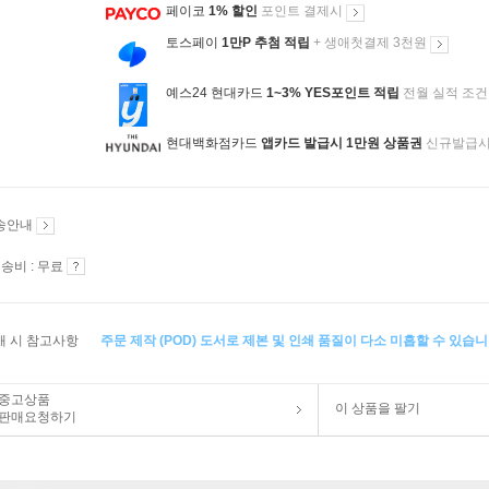
페이코
1% 할인
포인트 결제시
토스페이
1만P 추첨 적립
+ 생애첫결제 3천원
예스24 현대카드
1~3% YES포인트 적립
전월 실적 조건
현대백화점카드
앱카드 발급시 1만원 상품권
신규발급
송안내
송비 : 무료
매 시 참고사항
주문 제작 (POD) 도서로 제본 및 인쇄 품질이 다소 미흡할 수 있습니
중고상품
이 상품을 팔기
판매요청하기