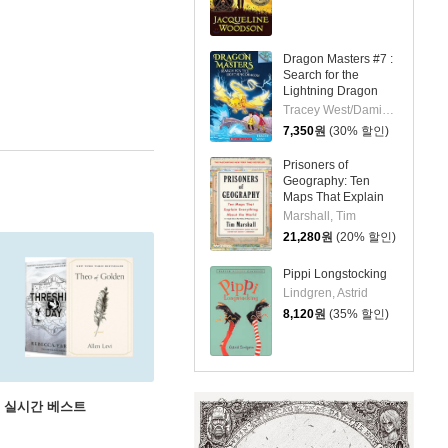
Dragon Masters #7 :
Search for the
Lightning Dragon
Tracey West/Damien Jones
7,350
원
(30% 할인)
Prisoners of
Geography: Ten
Maps That Explain
Everything about the
Marshall, Tim
World
21,280
원
(20% 할인)
Pippi Longstocking
Lindgren, Astrid
8,120
원
(35% 할인)
권 실시간 베스트