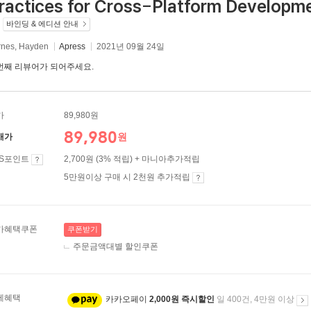
ractices for Cross-Platform Developme
바인딩 & 에디션 안내
rnes, Hayden
Apress
2021년 09월 24일
번째 리뷰어가 되어주세요.
가
89,980원
89,980
원
매가
ES포인트
2,700원 (3% 적립) + 마니아추가적립
5만원이상 구매 시 2천원 추가적립
가혜택쿠폰
쿠폰받기
주문금액대별 할인쿠폰
제혜택
카카오페이
2,000원 즉시할인
일 400건, 4만원 이상