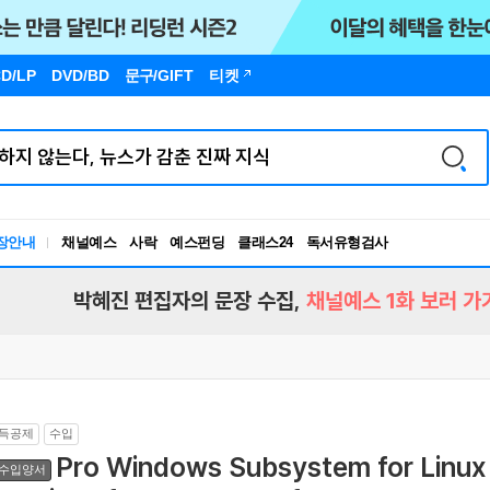
D/LP
DVD/BD
문구
/GIFT
티켓
장안내
채널예스
사락
예스펀딩
클래스24
독서유형검사
RBTI Lab
독서유형검사
박혜진 편집자의 문장 수집,
채널예스 1화 보러 가
득공제
수입
Pro Windows Subsystem for Linux 
수입양서