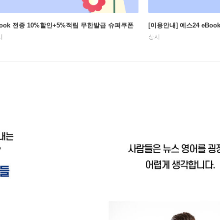
Book 전종 10%할인+5%적립 무한발급 슈퍼쿠폰
[이용안내] 예스24 eBo
시
상시