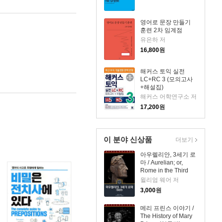
영어로 문장 만들기
훈련 2차 임계점
유은하 저
16,800
원
해커스 토익 실전
LC+RC 3 (모의고사
+해설집)
해커스 어학연구소 저
17,200
원
이 분야 신상품
더보기
아우렐리안, 3세기 로
마 / Aurelian; or,
Rome in the Third
Century (영문판)
윌리엄 웨어 저
3,000
원
메리 프린스 이야기 /
The History of Mary