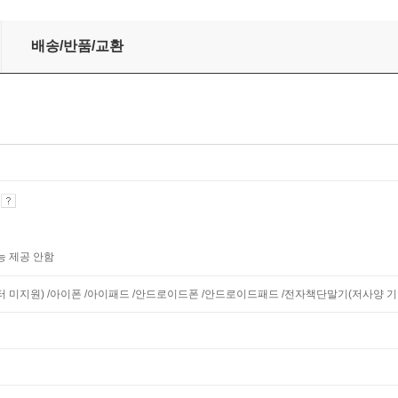
배송/반품/교환
기
능 제공 안함
니터 미지원) /아이폰 /아이패드 /안드로이드폰 /안드로이드패드 /전자책단말기(저사양 기기 