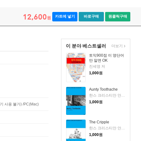
12,600
카트에 넣기
바로구매
원클릭구매
원
이 분야 베스트셀러
더보기
토익900점 이 영단어
만 알면 OK
진세영 저
1,000
원
Aunty Toothache
한스 크리스티안 안데르센 저
1,000
원
사용 불가) /PC(Mac)
The Cripple
한스 크리스티안 안데르센 저
1,000
원