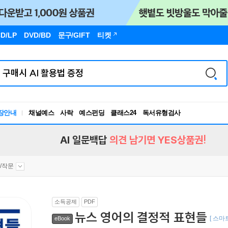
D/LP
DVD/BD
문구
/GIFT
티켓
장안내
채널예스
사락
예스펀딩
클래스24
독서유형검사
RBTI Lab
독서유형검사
AI 일문백답
의견 남기면 YES상품권!
/작문
소득공제
PDF
뉴스 영어의 결정적 표현들
[ 스마
eBook