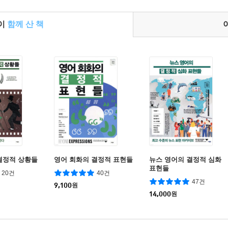
들이
함께 산 책
결정적 상황들
영어 회화의 결정적 표현들
뉴스 영어의 결정적 심화
표현들
20건
40건
47건
9,100
원
14,000
원