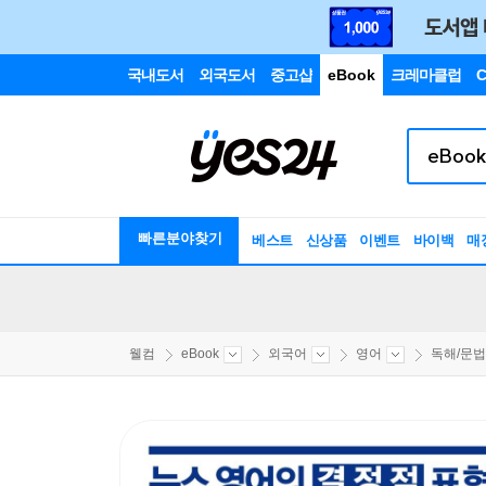
국내도서
외국도서
중고샵
eBook
크레마클럽
C
빠른분야찾기
베스트
신상품
이벤트
바이백
매
웰컴
eBook
외국어
영어
독해/문법