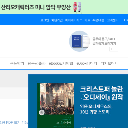
로그인
회원가입
마이페이지
카트
주문/배송
고객센터
Gl
쿠폰받기
단독선출간
eBook필기방법
eBook리더기
디지털머니
트한 PDF 필기 기능을 사용해 보세요! ]