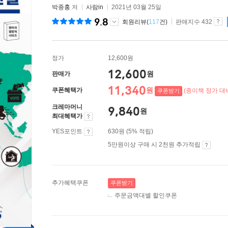
박종홍
저
사람in
2021년 03월 25일
9.8
회원리뷰(
117
건)
판매지수 432
정가
12,600원
12,600
원
판매가
11,340
원
쿠폰혜택가
(종이책 정가 대비
쿠폰받기
크레마머니
9,840
원
최대혜택가
YES포인트
630원 (5% 적립)
5만원이상 구매 시 2천원 추가적립
추가혜택쿠폰
쿠폰받기
주문금액대별 할인쿠폰