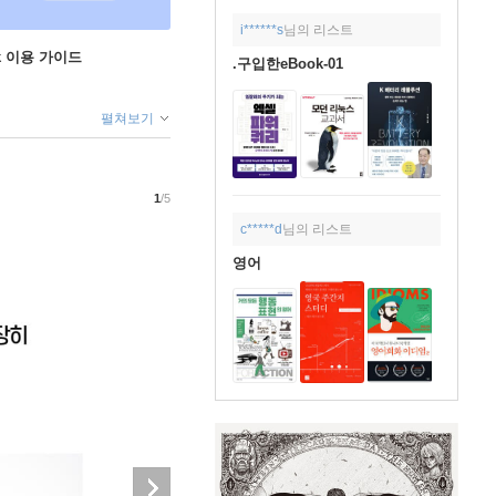
i******s
님의 리스트
ok 이용 가이드
.구입한eBook-01
펼쳐보기
1
/5
c*****d
님의 리스트
영어