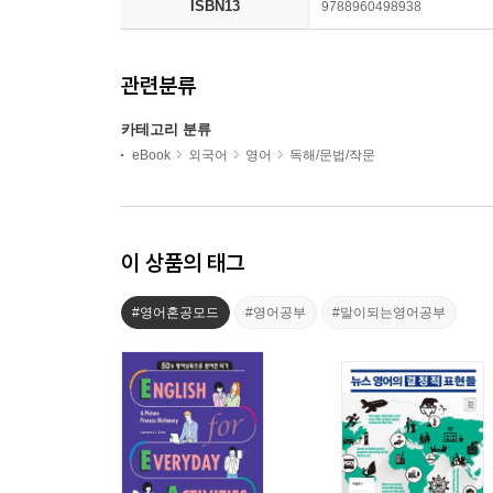
ISBN13
9788960498938
관련분류
카테고리 분류
eBook
외국어
영어
독해/문법/작문
이 상품의 태그
#영어혼공모드
#영어공부
#말이되는영어공부