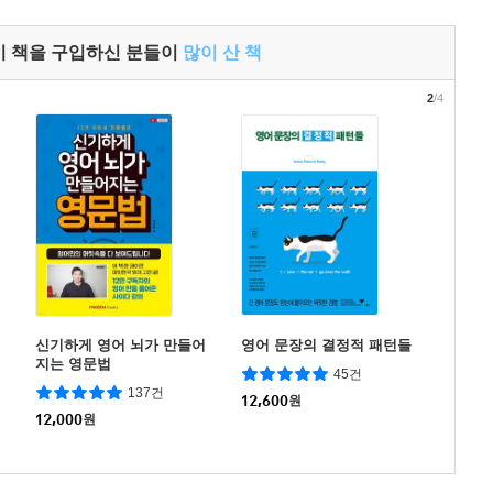
이 책을 구입하신 분들이
많이 산 책
2
/4
신기하게 영어 뇌가 만들어
영어 문장의 결정적 패턴들
지는 영문법
45건
137건
12,600
원
12,000
원