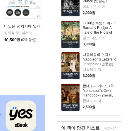
Prince (영문판)
메리 프린스 저
2,000
원
1780년 폭동 이야기 /
비밀은 전치사에 있다
Barnaby Rudge: A
Tale of the Riots of
심재경 저
넥서스
|
Eighty (영문판, 삽화
찰스 디킨스 저
10,500
원
(0% 할인)
포함)
3,000
원
나폴레옹의 편지 /
Napoleon's Letters to
Josephine (영문판)
나폴레옹 저
3,000
원
몬테소리 가이드 / Dr.
Montessori's Own
Handbook (영문판,
삽화 포함)
몬테소리 저
2,500
원
이 책이 담긴
리스트
더보기