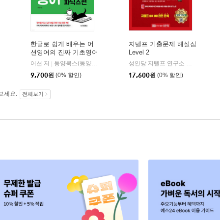
한글로 쉽게 배우는 어
지텔프 기출문제 해설집
션영어의 진짜 기초영어
Level 2
파닉스편
어션 저
동양북스(동양books)
성안당 지텔프 연구소 저
성안당
|
|
9,700
원
(0% 할인)
17,600
원
(0% 할인)
보세요.
전체보기