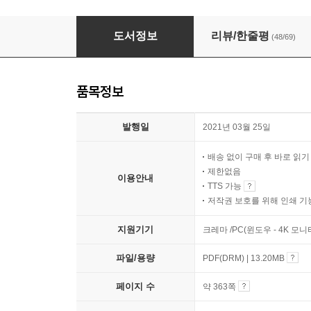
뉴스 영어의 결정적 표현들
도서정보
리뷰/한줄평
(48/69)
품목정보
발행일
2021년 03월 25일
배송 없이 구매 후 바로 읽
제한없음
이용안내
TTS 가능
저작권 보호를 위해 인쇄 기
지원기기
크레마 /PC(윈도우 - 4K 모
파일/용량
PDF(DRM) | 13.20MB
페이지 수
약 363쪽