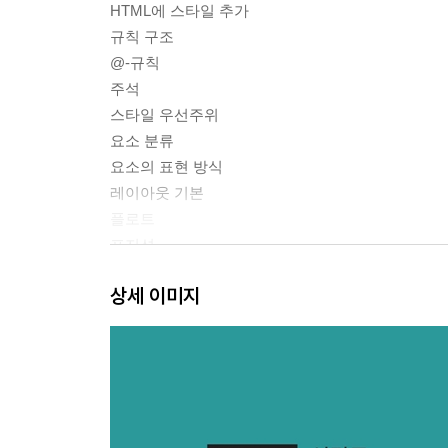
HTML에 스타일 추가
규칙 구조
@-규칙
주석
스타일 우선주위
요소 분류
요소의 표현 방식
레이아웃 기본
플로트
포지션
플렉서블 박스 레이아웃
상세 이미지
그리드 레이아웃
테이블 레이아웃
Chapter 2 값
키워드