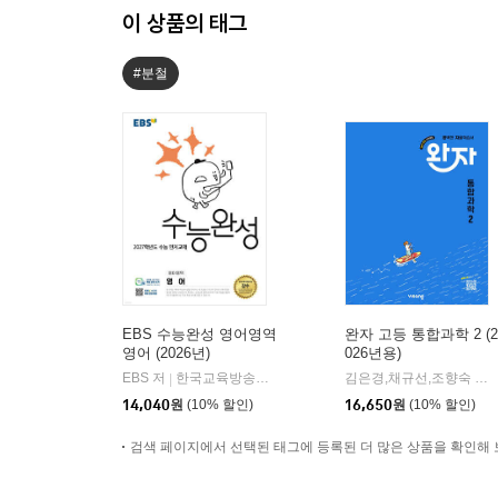
이 상품의 태그
#분철
EBS 수능완성 영어영역
완자 고등 통합과학 2 (2
영어 (2026년)
026년용)
EBS 저
한국교육방송공사
김은경,채규선,조향숙 등저
|
14,040
원
(10% 할인)
16,650
원
(10% 할인)
검색 페이지에서 선택된 태그에 등록된 더 많은 상품을 확인해 