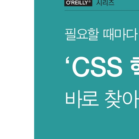
색깔 값
숫자 값
퍼센트 값
길이 값
분할 값
URI
각도
시간
주파수
위치
문자열
식별자
속성 값
계산 값
변숫값
Chapter 3 선택자와 쿼리