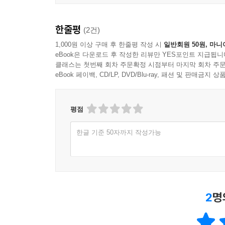
-CSS3의 새로운 기능
-애니메이션, 그리드, 플렉스박스
한줄평
(2건)
-상속과 애니메이션
-값 문법 표기법
1,000원 이상 구매 후 한줄평 작성 시
일반회원 50원, 마니
eBook은 다운로드 후 작성한 리뷰만 YES포인트 지급됩니
클래스는 첫번째 회차 주문확정 시점부터 마지막 회차 주문
eBook 페이백, CD/LP, DVD/Blu-ray, 패션 및 판매금
평점
한글 기준 50자까지 작성가능
2
명