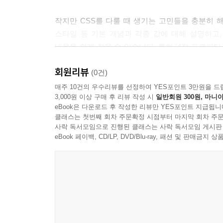
작지만 CSS를 다룰 때 생기는 고민들을 충분히 
스타일 등 기본 개념과 각종 값에 대해 설명하고
내용을 쉽게 찾을 수 있습니다. 특히 '4장 프로퍼티
값, 적용 요소들을 한 박스에 담는 형식으로 구성하
회원리뷰
최신 명세, MDN 관련 페이지 링크까지 추가하여 
(0건)
매주 10건의 우수리뷰를 선정하여 YES포인트 3만원을 드
3,000원 이상 구매 후 리뷰 작성 시
일반회원 300원, 마니아
이 책에서 다루는 내용
eBook은 다운로드 후 작성한 리뷰만 YES포인트 지급됩니
클래스는 첫번째 회차 주문확정 시점부터 마지막 회차 주문
-CSS 기본 개념
사락 독서모임으로 진행된 클래스는 사락 독서모임 게시판
-HTML에 스타일 추가
eBook 페이백, CD/LP, DVD/Blu-ray, 패션 및 판매금
-규칙 구조
-요소의 표현 방식
-스타일 우선주위
-레이아웃
-색깔 값, 길이 값 등 각종 값
-선택자와 쿼리