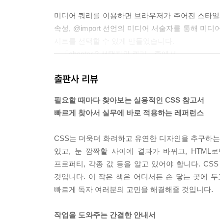
미디어 쿼리를 이용하면 브라우저가 주어진 스타일시트 
속성, @import 선언의 미디어 서술자를 통해 
시트를 선택할 수 있게 만들었습니다.
---「chapter 3 선택자와 쿼리」중에서
출판사 리뷰
이 장에서 설명하는 프로퍼티 이름 부분에는 상속과
메이션이 가능한 프로퍼티이거나 애니메이션과 트랜
필요할 때마다 찾아보는 실용적인 CSS 참고서
애니메이션이 가능하다면 P(Partial)로 표기했고
빠르게 찾아서 실무에 바로 적용하는 레퍼런스
---「chapter 4 프로퍼티 참조」중에서
CSS는 더욱더 화려하고 유연한 디자인을 추구하는 
있고, 눈 깜짝할 사이에 결과가 바뀌고, HTM
프로퍼티, 각종 값 등을 알고 있어야 합니다. CS
것입니다. 이 작은 책은 어디서든 손 닿는 곳에 
빠르게 독자 여러분의 고민을 해결해줄 것입니다.
작업을 도와주는 간결한 안내서