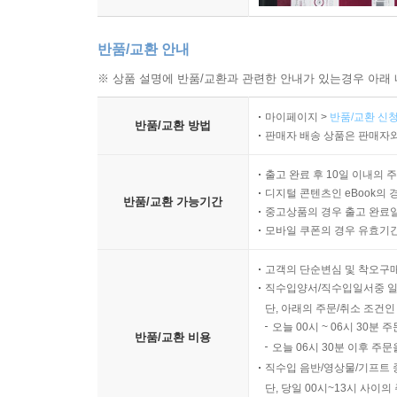
반품/교환 안내
※ 상품 설명에 반품/교환과 관련한 안내가 있는경우 아래 
마이페이지 >
반품/교환 신청
반품/교환 방법
판매자 배송 상품은 판매자와
출고 완료 후 10일 이내의 
디지털 콘텐츠인 eBook의 
반품/교환 가능기간
중고상품의 경우 출고 완료일
모바일 쿠폰의 경우 유효기간(
고객의 단순변심 및 착오구
직수입양서/직수입일서중 일
단, 아래의 주문/취소 조건인
오늘 00시 ~ 06시 30분 
반품/교환 비용
오늘 06시 30분 이후 주문
직수입 음반/영상물/기프트 
단, 당일 00시~13시 사이