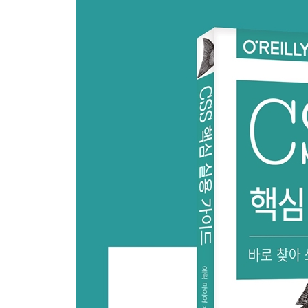
선택자
구조적 가상 클래스
부정 가상 클래스
상호작용 가상 클래스
가상 요소
미디어 쿼리
기능 쿼리
Chapter 4 프로퍼티 참조
상속과 애니메이션
값 문법 표기법
공통 값
프로퍼티