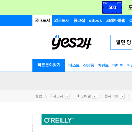
국내도서
외국도서
중고샵
eBook
크레마클럽
C
빠른분야찾기
베스트
신상품
이벤트
바이백
매
웰컴
국내도서
IT 모바일
웹사이트