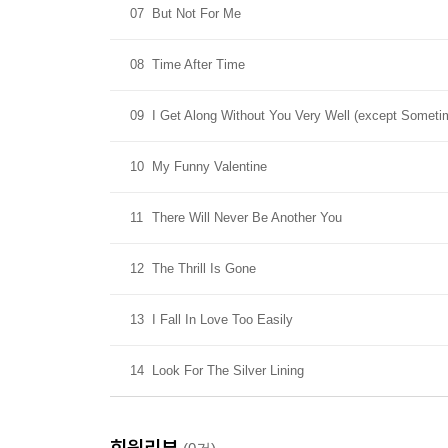
07
But Not For Me
08
Time After Time
09
I Get Along Without You Very Well (except Someti
10
My Funny Valentine
11
There Will Never Be Another You
12
The Thrill Is Gone
13
I Fall In Love Too Easily
14
Look For The Silver Lining
회원리뷰