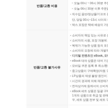
오늘 00시 ~ 06시 30분 
반품/교환 비용
오늘 06시 30분 이후 주문
직수입 음반/영상물/기프트 
단, 당일 00시~13시 사이
박스 포장은 택배 배송이 가
소비자의 책임 있는 사유로 
소비자의 사용, 포장 개봉에 
복제가 가능한 상품 등의 포장을 
소비자의 요청에 따라 개별
디지털 컨텐츠인 eBook, 
eBook 대여 상품은 대여 기
모바일 쿠폰 등록 후 취소/환
반품/교환 불가사유
중고상품이 구매확정(자동 
LP상품의 재생 불량 원인이 기
시간의 경과에 의해 재판매가
전자상거래 등에서의 소비자
eBook 세트 상품은 일괄 
1개의 상품으로 취급 및 판매
우, 세트 상품 전부 및 세트