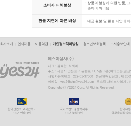
상품의 불량에 의한 반품, 교
소비자 피해보상
준하여 처리됨
환불 지연에 따른 배상
대금 환불 및 환불 지연에 
회사소개
인재채용
이용약관
개인정보처리방침
청소년보호정책
도서홍보안내
대표 : 김석환, 최세라
주소 : 서울시 영등포구 은행로 11, 5층~6층(여의도동,일신
사업자등록번호 : 229-81-37000 통신판매업신고 : 제 200
이메일 : yes24help@yes24.com 호스팅 서비스사업자 :
Copyright ⓒ YES24 Corp. All Rights Reserved.