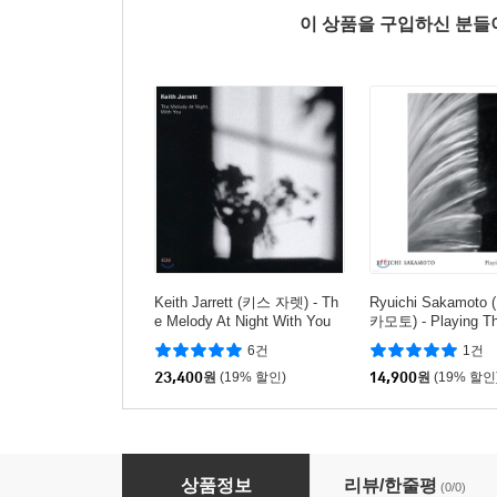
이 상품을 구입하신 분
Keith Jarrett (키스 자렛) - Th
Ryuichi Sakamot
e Melody At Night With You
카모토) - Playing T
tra 2013
6건
1건
23,400
원
(19% 할인)
14,900
원
(19% 할인
Chet Baker - Chet Baker Sings (CD)
상품정보
리뷰/한줄평
(0/0)