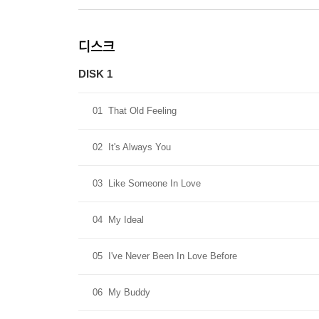
디스크
DISK 1
01
That Old Feeling
02
It's Always You
03
Like Someone In Love
04
My Ideal
05
I've Never Been In Love Before
06
My Buddy