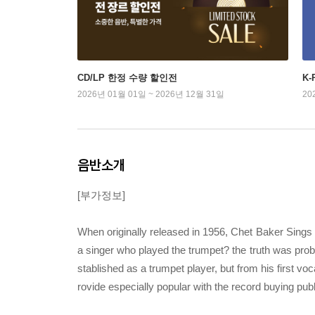
CD/LP 한정 수량 할인전
K
2026년 01월 01일 ~ 2026년 12월 31일
20
음반소개
[부가정보]
When originally released in 1956, Chet Baker Sing
a singer who played the trumpet? the truth was proba
stablished as a trumpet player, but from his first v
rovide especially popular with the record buying publ