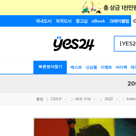
국내도서
외국도서
중고샵
eBook
크레마클럽
C
빠른분야찾기
베스트
신상품
이벤트
바이백
매
20
웰컴
CD/LP
해외 구매
JAZZ
Instr