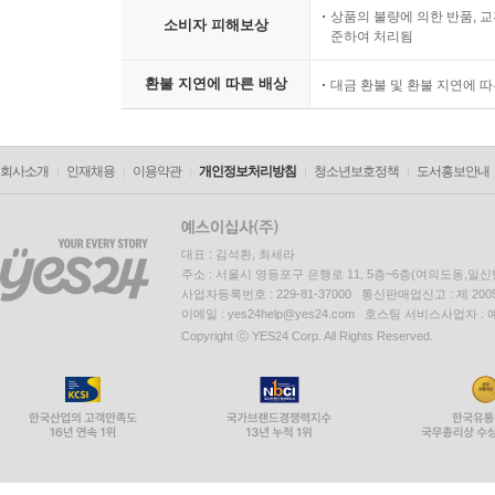
상품의 불량에 의한 반품, 교
소비자 피해보상
준하여 처리됨
환불 지연에 따른 배상
대금 환불 및 환불 지연에 
회사소개
인재채용
이용약관
개인정보처리방침
청소년보호정책
도서홍보안내
대표 : 김석환, 최세라
주소 : 서울시 영등포구 은행로 11, 5층~6층(여의도동,일신
사업자등록번호 : 229-81-37000 통신판매업신고 : 제 200
이메일 : yes24help@yes24.com 호스팅 서비스사업자 :
Copyright ⓒ YES24 Corp. All Rights Reserved.