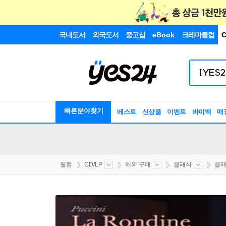
국내도서
외국도서
중고샵
eBook
크레마클럽
C
빠른분야찾기
베스트
신상품
이벤트
바이백
매
웰컴
CD/LP
해외 구매
클래식
클래