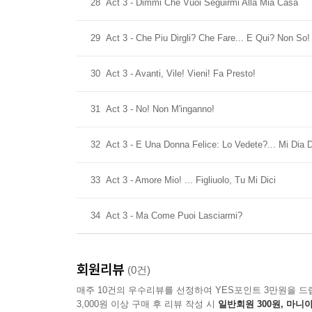
28
Act 3 - Dimmi Che Vuoi Seguirmi Alla Mia Casa
29
Act 3 - Che Piu Dirgli? Che Fare... E Qui? Non So!
30
Act 3 - Avanti, Vile! Vieni! Fa Presto!
31
Act 3 - No! Non M'inganno!
32
Act 3 - E Una Donna Felice: Lo Vedete?... Mi Dia 
33
Act 3 - Amore Mio! ... Figliuolo, Tu Mi Dici
34
Act 3 - Ma Come Puoi Lasciarmi?
회원리뷰
(0건)
매주 10건의 우수리뷰를 선정하여 YES포인트 3만원을 드
3,000원 이상 구매 후 리뷰 작성 시
일반회원 300원, 마니아