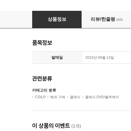
푸치니 : 제비 (Puccini : La Rondine) (NTSC
상품정보
리뷰/한줄평
(0/0)
품목정보
발매일
2010년 09월 13일
관련분류
카테고리 분류
CD/LP
해외 구매
클래식
클래식 DVD/블루레이
이 상품의 이벤트
(1개)