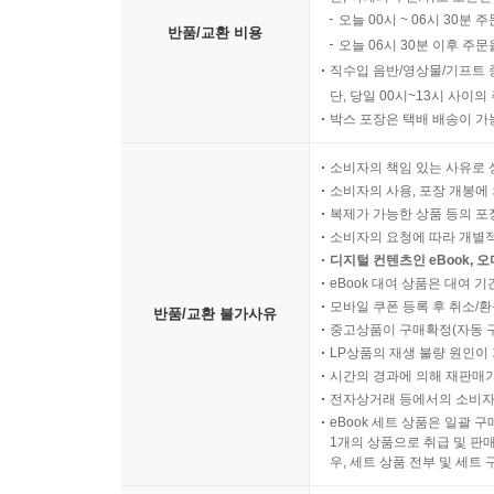
오늘 00시 ~ 06시 30분 
반품/교환 비용
오늘 06시 30분 이후 주문
직수입 음반/영상물/기프트 
단, 당일 00시~13시 사이
박스 포장은 택배 배송이 가
소비자의 책임 있는 사유로 
소비자의 사용, 포장 개봉에 
복제가 가능한 상품 등의 포장을 
소비자의 요청에 따라 개별
디지털 컨텐츠인 eBook, 
eBook 대여 상품은 대여 기
모바일 쿠폰 등록 후 취소/환
반품/교환 불가사유
중고상품이 구매확정(자동 
LP상품의 재생 불량 원인이 기
시간의 경과에 의해 재판매가
전자상거래 등에서의 소비자
eBook 세트 상품은 일괄 
1개의 상품으로 취급 및 판매
우, 세트 상품 전부 및 세트