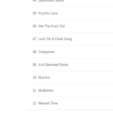
04
Quicksand Jesus
05
Psycho Love
06
Get The Fuck Out
07
Livin' On A Chain Gang
08
Creepshow
09
In A Darkened Room
10
Riot Act
11
Mudkicker
12
Wasted Time