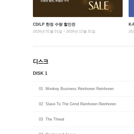
CD/LP 한정 수량 할인전
K
2026년 01월 01일 ~ 2026년 12월 31일
20
디스크
DISK 1
01
Monkey Business Reinhoren Reinhoren
02
Slave To The Grind Reinhoren Reinhoren
03
The Threat