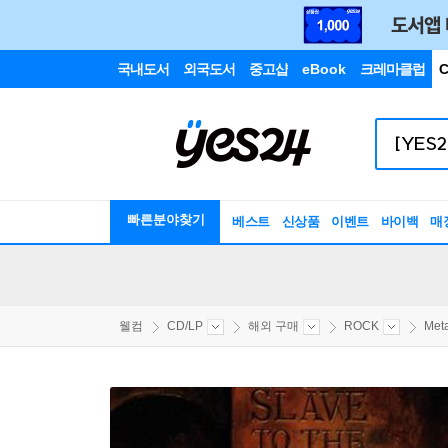
국내도서
외국도서
중고샵
eBook
크레마클럽
C
빠른분야찾기
베스트
신상품
이벤트
바이백
매
웰컴
CD/LP
해외 구매
ROCK
Meta