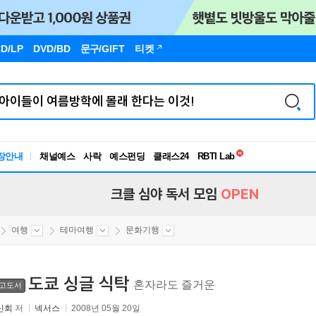
D/LP
DVD/BD
문구
/GIFT
티켓
독서유형검사
RBTI Lab
장안내
채널예스
사락
예스펀딩
클래스24
독서유형검사
크클 심야 독서 모임
OPEN
여행
테마여행
문화기행
도쿄 싱글 식탁
혼자라도 즐거운
고도서
신회
저
넥서스
2008년 05월 20일