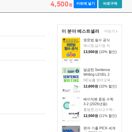
4,500
카트에 넣기
바로구매
원
이 분야 베스트셀러
더보기
영문법 필수 공식
백시영,남기정 저
13,500
원
(10% 할인)
달곰한 Sentence
Writing LEVEL 2
NE능률 영어교육연구소 저
12,600
원
(10% 할인)
베이직쎈 중등 수학
3-2 (2026년용)
홍범준,신사고수학콘텐츠연구회 공저
12,500
원
(11% 할인)
완자 기출 PICK 세계