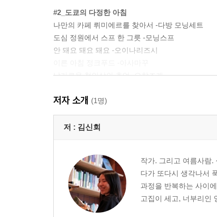
#2_도쿄의 다정한 아침
나만의 카페 뤼미에르를 찾아서 -다방 모닝세트
도심 정원에서 스프 한 그릇 -모닝스프
안 돼요 돼요 돼요 -오이나리즈시
이른 아침 정크푸드 -아사마꾸
날카로운 첫인상의 추억 -오챠즈케
[Tokyo Sweets 02] 건강한 아침의 선택 <플레인요
저자 소개
◎ 싱글의 소박한 도쿄나들이 <슈퍼마켓 장보기>
(1명)
#3_산책하기 좋은 날
저 :
김신회
4월 이야기 -야끼소바
관광객과 생활인 사이 -고로케
작가. 그리고 여름사람.
여자들의 피크닉 도시락 -오니기리
다가 또다시 생각나서 푹
한밤중의 산책 편의점 -오뎅
과정을 반복하는 사이에
내가 편애하는 동네 -델리세트
고집이 세고, 너부리인 
[Tokyo Sweets 03] 아사쿠사 간식 <센베 & 아게만