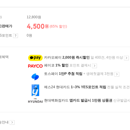
가
12,800원
4,500
원
고판매가
(65% 할인)
ES포인트
0원
제혜택
카카오페이
2,000원 즉시할인
일 400건, 4만원 이상
페이코
1% 할인
포인트 결제시
토스페이
1만P 추첨 적립
+ 생애첫결제 3천원
예스24 현대카드
1~3% YES포인트 적립
전월 실적 조건
현대백화점카드
앱카드 발급시 1만원 상품권
신규발급
송안내