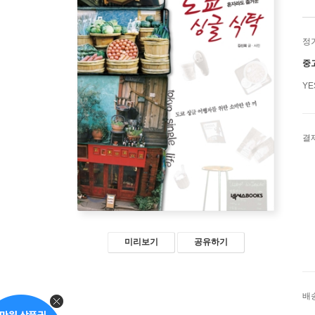
정
중
Y
결
미리보기
공유하기
배