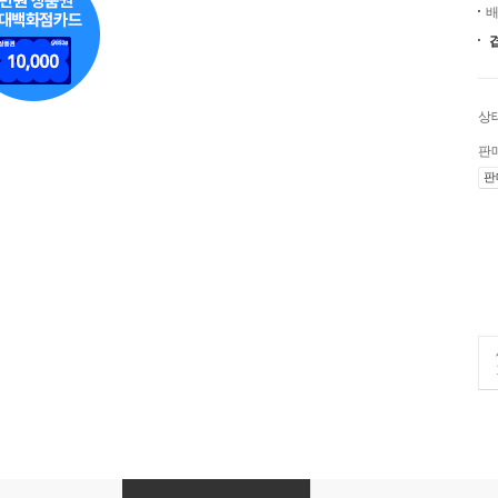
배
상
판
판