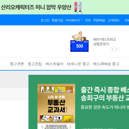
로그인
회원가입
마이페이지
카트
주문/배송
고객센터
Gl
중고쿠폰
중고전집
베스트셀러
새로나온 중고
예스24배송 중고