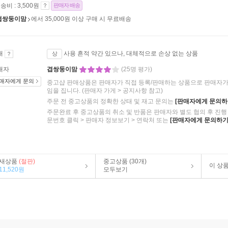
송비 : 3,500원
판매자 배송
겹쌍둥이맘
에서 35,000원 이상 구매 시 무료배송
태
사용 흔적 약간 있으나, 대체적으로 손상 없는 상품
상
매자
겹쌍둥이맘
(25명 평가)
매자에게 문의
중고샵 판매상품은 판매자가 직접 등록/판매하는 상품으로 판매자가 
임을 집니다.
(판매자 가게 > 공지사항 참고)
주문 전 중고상품의 정확한 상태 및 재고 문의는
[판매자에게 문의하
주문완료 후 중고상품의 취소 및 반품은 판매자와 별도 협의 후 진행 
문번호 클릭 > 판매자 정보보기 > 연락처 또는
[판매자에게 문의하기
새상품
(절판)
중고상품 (30개)
이 상
11,520원
모두보기