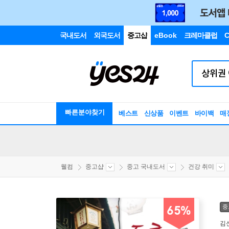
국내도서
외국도서
중고샵
eBook
크레마클럽
C
빠른분야찾기
베스트
신상품
이벤트
바이백
매
웰컴
중고샵
중고 국내도서
건강 취미
중
65%
김