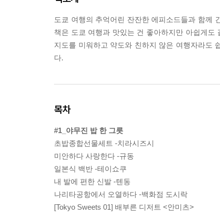
도쿄 여행의 추억어린 잔잔한 에피소드들과 함께 간편
책은 도쿄 여행과 맛있는 건 좋아하지만 아쉽게도 길
지도를 미워하고 약도와 친하지 않은 여행자라도 쉽게
다.
목차
#1_야무진 밥 한 그릇
초밥종합선물세트 -치라시즈시
미안하다 사랑한다 -규동
일본식 백반 -테이쇼쿠
내 발에 편한 신발 -텐동
나리타공항에서 오열하다 -백화점 도시락
[Tokyo Sweets 01] 배부른 디저트 <안미츠>