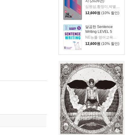
사 (2026년)
심원섭,황정미,박별,이소영 저
12,600
원
(10% 할인)
달곰한 Sentence
Writing LEVEL 5
NE능률 영어교육연구소 저
12,600
원
(10% 할인)