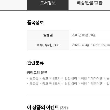
도쿄 싱글 식탁
도서정보
배송/반품/교환
품목정보
발행일
2008년 05월 20일
쪽수, 무게, 크기
296쪽 | 484g | 148*210*20
관련분류
카테고리 분류
중고샵
중고 국내도서
건강 취미
여행
테마여행
문
중고샵
중고 국내도서
건강 취미
여행
해외여행
일
이 상품의 이벤트
(2개)