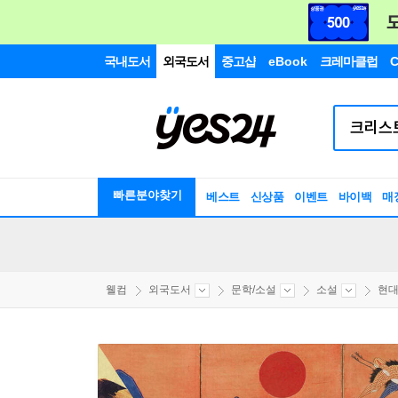
국내도서
외국도서
중고샵
eBook
크레마클럽
C
빠른분야찾기
베스트
신상품
이벤트
바이백
매
웰컴
외국도서
문학/소설
소설
현