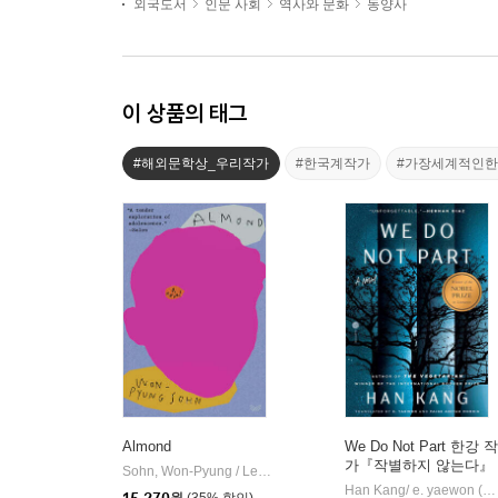
외국도서
인문 사회
역사와 문화
동양사
이 상품의 태그
#해외문학상_우리작가
#한국계작가
#가장세계적인
Almond
We Do Not Part 한강 작
가『작별하지 않는다』
Sohn, Won-Pyung / Lee, Sandy Joosun
Harpervia
|
영문판 (미국판)
Han Kang/ e. yaewon (TRN), Paige Aniyah Morris (TRN)