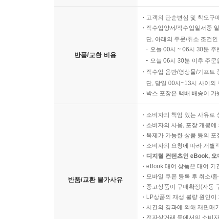
고객의 단순변심 및 착오구
직수입양서/직수입일서중 일
단, 아래의 주문/취소 조건인
오늘 00시 ~ 06시 30분 
반품/교환 비용
오늘 06시 30분 이후 주문
직수입 음반/영상물/기프트 
단, 당일 00시~13시 사이
박스 포장은 택배 배송이 가
소비자의 책임 있는 사유로 
소비자의 사용, 포장 개봉에 
복제가 가능한 상품 등의 포장을 
소비자의 요청에 따라 개별
디지털 컨텐츠인 eBook, 
eBook 대여 상품은 대여 기
모바일 쿠폰 등록 후 취소/환
반품/교환 불가사유
중고상품이 구매확정(자동 
LP상품의 재생 불량 원인이 기
시간의 경과에 의해 재판매가
전자상거래 등에서의 소비자