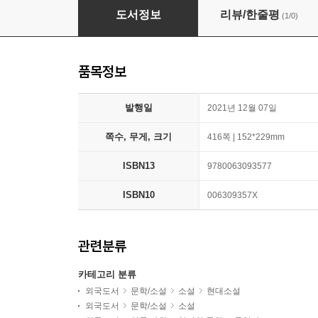
Beasts of a Little Land
도서정보
리뷰/한줄평
(1/0)
품목정보
발행일
2021년 12월 07일
쪽수, 무게, 크기
416쪽 | 152*229mm
ISBN13
9780063093577
ISBN10
006309357X
관련분류
카테고리 분류
외국도서
문학/소설
소설
현대소설
외국도서
문학/소설
소설