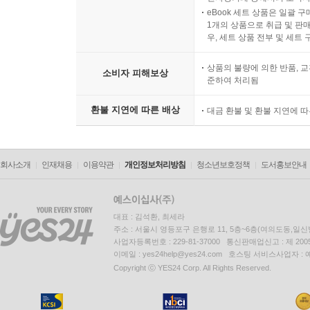
eBook 세트 상품은 일괄 
1개의 상품으로 취급 및 판매
우, 세트 상품 전부 및 세트
상품의 불량에 의한 반품, 교
소비자 피해보상
준하여 처리됨
환불 지연에 따른 배상
대금 환불 및 환불 지연에 
회사소개
인재채용
이용약관
개인정보처리방침
청소년보호정책
도서홍보안내
대표 : 김석환, 최세라
주소 : 서울시 영등포구 은행로 11, 5층~6층(여의도동,일신
사업자등록번호 : 229-81-37000 통신판매업신고 : 제 200
이메일 : yes24help@yes24.com 호스팅 서비스사업자 :
Copyright ⓒ YES24 Corp. All Rights Reserved.