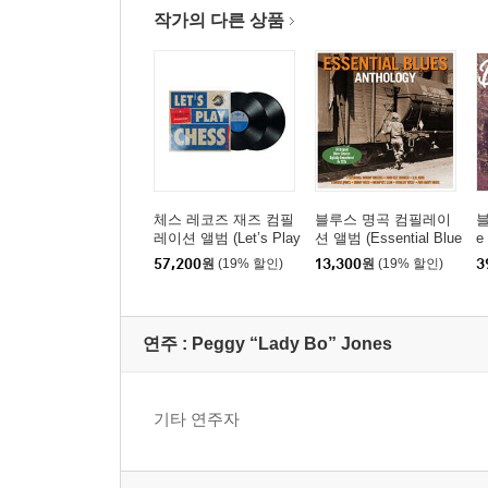
작가의 다른 상품
체스 레코즈 재즈 컴필
블루스 명곡 컴필레이
블
레이션 앨범 (Let’s Play
션 앨범 (Essential Blue
e
Chess: A Chess Recor
s Anthology)
플
57,200
원
(19% 할인)
13,300
원
(19% 할인)
3
ds Anthology) [2LP]
연주 :
Peggy “Lady Bo” Jones
기타 연주자