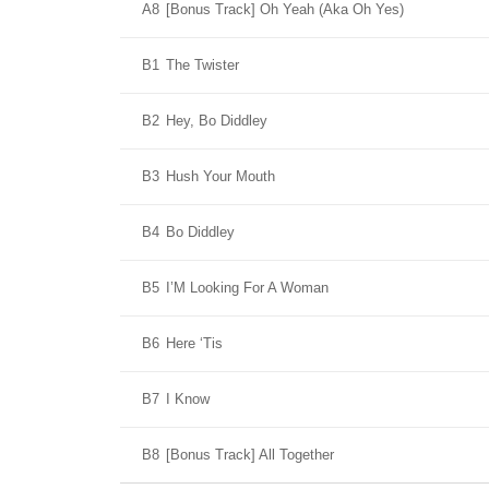
A8
[Bonus Track] Oh Yeah (Aka Oh Yes)
B1
The Twister
B2
Hey, Bo Diddley
B3
Hush Your Mouth
B4
Bo Diddley
B5
I’M Looking For A Woman
B6
Here ‘Tis
B7
I Know
B8
[Bonus Track] All Together