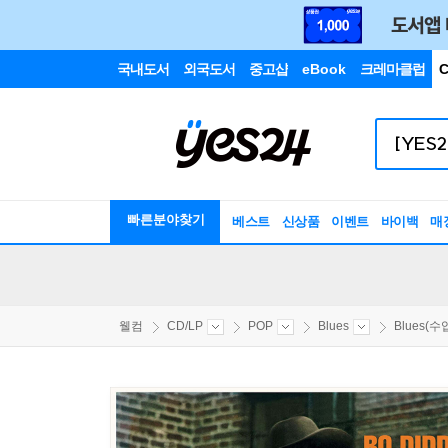
국내도서
외국도서
중고샵
eBook
크레마클럽
C
빠른분야찾기
베스트
신상품
이벤트
바이백
매
웰컴
CD/LP
POP
Blues
Blues(수