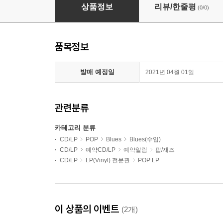
Bo Diddley (보 디들리) - Road Runner [LP]
상품정보
리뷰/한줄평
(0/0)
품목정보
발매 예정일
2021년 04월 01일
관련분류
카테고리 분류
CD/LP
POP
Blues
Blues(수입)
CD/LP
예약CD/LP
예약알림
팝/재즈
CD/LP
LP(Vinyl) 전문관
POP LP
이 상품의 이벤트
(2개)