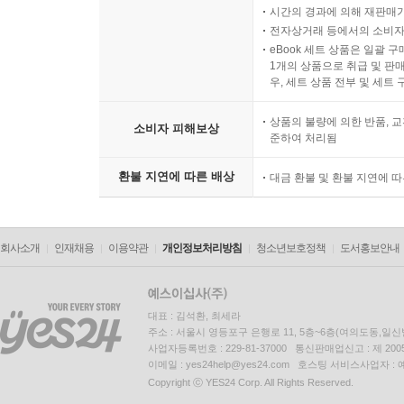
시간의 경과에 의해 재판매가
전자상거래 등에서의 소비자
eBook 세트 상품은 일괄 
1개의 상품으로 취급 및 판매
우, 세트 상품 전부 및 세트
상품의 불량에 의한 반품, 교
소비자 피해보상
준하여 처리됨
환불 지연에 따른 배상
대금 환불 및 환불 지연에 
회사소개
인재채용
이용약관
개인정보처리방침
청소년보호정책
도서홍보안내
대표 : 김석환, 최세라
주소 : 서울시 영등포구 은행로 11, 5층~6층(여의도동,일신
사업자등록번호 : 229-81-37000 통신판매업신고 : 제 200
이메일 : yes24help@yes24.com 호스팅 서비스사업자 :
Copyright ⓒ YES24 Corp. All Rights Reserved.