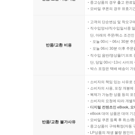
중고상품의 경우 출고 완료일
모바일 쿠폰의 경우 유효기간(
고객의 단순변심 및 착오구
직수입양서/직수입일서중 일
단, 아래의 주문/취소 조건인
오늘 00시 ~ 06시 30분 
반품/교환 비용
오늘 06시 30분 이후 주문
직수입 음반/영상물/기프트 
단, 당일 00시~13시 사이
박스 포장은 택배 배송이 가
소비자의 책임 있는 사유로 
소비자의 사용, 포장 개봉에 
복제가 가능한 상품 등의 포장을 
소비자의 요청에 따라 개별
디지털 컨텐츠인 eBook, 
eBook 대여 상품은 대여 기
모바일 쿠폰 등록 후 취소/환
반품/교환 불가사유
중고상품이 구매확정(자동 
LP상품의 재생 불량 원인이 기