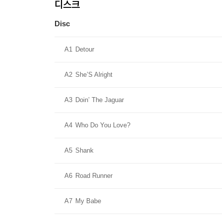
디스크
Disc
A1
Detour
A2
She’S Alright
A3
Doin’ The Jaguar
A4
Who Do You Love?
A5
Shank
A6
Road Runner
A7
My Babe