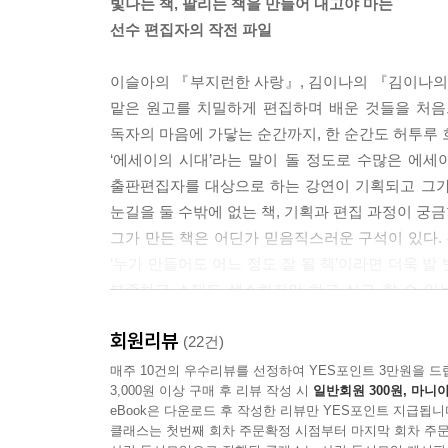
빛나는 책, 팔리는 책을 만들어 내고야 마는
선수 편집자의 작전 파일
이슬아의 『부지런한 사랑』, 김이나의 『김이나의 
맡은 원고를 치밀하게 편집하며 배운 것들을 처음
독자의 마음에 가닿는 순간까지, 한 순간도 허투루 
‘에세이의 시대’라는 말이 돌 정도로 수많은 에
출판편집자를 대상으로 하는 강연이 기획되고 그가 
눈길을 둘 수밖에 없는 책, 기획과 편집 과정이 궁
그가 만든 책은 어딘가 믿음직스러운 구석이 있다. 
‘누가 만들어도 어느 정도 잘 될 책’이라면 더욱 발
부족하고 소재도 생소하지만 하고 싶고 할 수 있
작업을 하는 작가들은 농반진반 ‘그럼 이제 제 책도
회원리뷰
같은 건 없지만 그는 이렇게 약속한다. 진짜로 그런
(22건)
내겠노라고. 그 스스로 에세이는 편집자가 얼마나
매주 10건의 우수리뷰를 선정하여 YES포인트 3만원을 드
3,000원 이상 구매 후 리뷰 작성 시
일반회원 300원, 마니아
장르라고 믿기 때문이다.
eBook은 다운로드 후 작성한 리뷰만 YES포인트 지급됩니
이 책은 바로 그 ‘약속’을 지키려고 분투해 온
클래스는 첫번째 회차 주문확정 시점부터 마지막 회차 주문
시간이기에 이 책은 빛나는 에세이를 만들고 싶은 