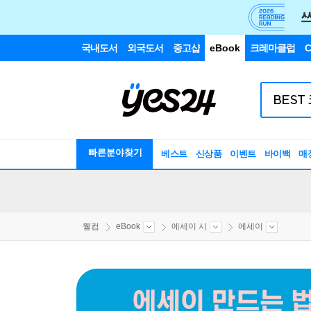
국내도서
외국도서
중고샵
eBook
크레마클럽
C
빠른분야찾기
베스트
신상품
이벤트
바이백
매
웰컴
eBook
에세이 시
에세이