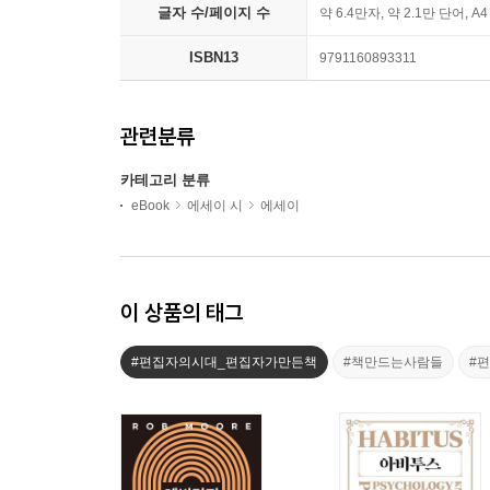
글자 수/페이지 수
약 6.4만자, 약 2.1만 단어, A
ISBN13
9791160893311
관련분류
카테고리 분류
eBook
에세이 시
에세이
이 상품의 태그
#편집자의시대_편집자가만든책
#책만드는사람들
#