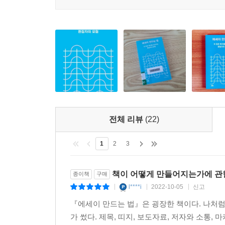
전체 리뷰
(22)
1
2
3
책이 어떻게 만들어지는가에 관
종이책
구매
l****i
2022-10-05
신고
|
|
|
『에세이 만드는 법』은 굉장한 책이다. 나처럼
가 썼다. 제목, 띠지, 보도자료, 저자와 소통