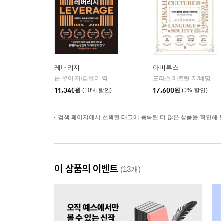
레버리지
아비투스
롭 무어 저/김유미 역
다산북스
도리스 메르틴 저/배명자 역
|
11,340
원
(10% 할인)
17,600
원
(0% 할인)
검색 페이지에서 선택된 태그에 등록된 더 많은 상품을 확인해 
이 상품의 이벤트
(13개)