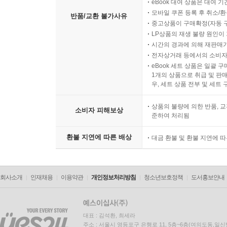
eBook 대여 상품은 대여 기
모바일 쿠폰 등록 후 취소/환
반품/교환 불가사유
중고상품이 구매확정(자동 
LP상품의 재생 불량 원인이 기
시간의 경과에 의해 재판매가
전자상거래 등에서의 소비자
eBook 세트 상품은 일괄 
1개의 상품으로 취급 및 판매
우, 세트 상품 전부 및 세트
상품의 불량에 의한 반품, 교
소비자 피해보상
준하여 처리됨
환불 지연에 따른 배상
대금 환불 및 환불 지연에 
회사소개
인재채용
이용약관
개인정보처리방침
청소년보호정책
도서홍보안내
대표 : 김석환, 최세라
주소 : 서울시 영등포구 은행로 11, 5층~6층(여의도동,일신