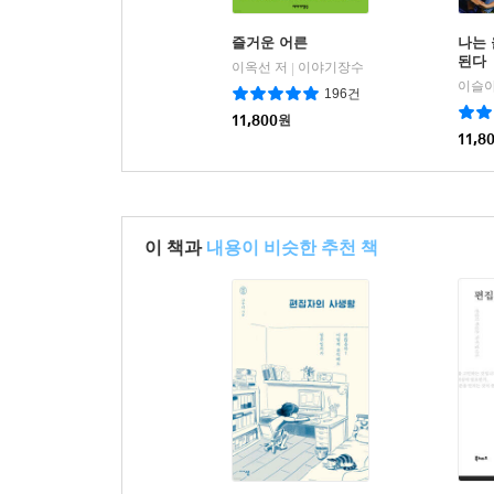
즐거운 어른
나는 
된다
이옥선 저
이야기장수
|
이슬아
196건
11,800
원
11,8
이 책과
내용이 비슷한 추천 책