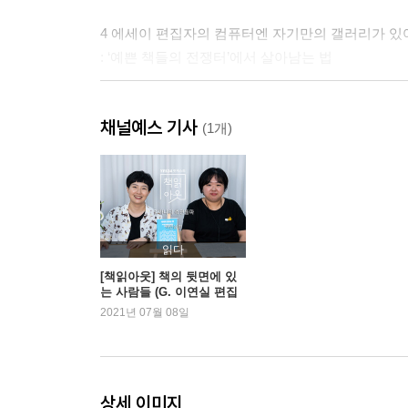
4 에세이 편집자의 컴퓨터엔 자기만의 갤러리가 있
: ‘예쁜 책들의 전쟁터’에서 살아남는 법
5 사람들의 오만가지 디자인 수정 요청 앞에서 주저
채널예스 기사
: ‘진상’이 되지 않고 디자이너에게 한 번 더! 라고 
(1개)
6 작가의 상처와 기억을 ‘뜯어고치지’ 않습니다
: 원고, 어떻게, 어디까지 고칠까?
7 마케터를 내 책의 팬으로 만드는 법
읽다
: 북극 바닷물을 퍼서라도 책에 도움이 된다면
[책읽아웃] 책의 뒷면에 있
는 사람들 (G. 이연실 편집
자)
2021년 07월 08일
8 잘 팔리는 에세이일수록 서평 못 받는다?
: 서평 타는 에세이 보도자료의 잔기술
9 계약서를 꺼낼 때와 집어넣어야 할 때
상세 이미지