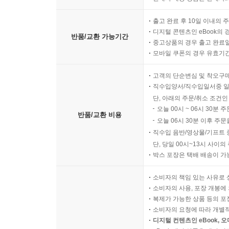
출고 완료 후 10일 이내의 
디지털 콘텐츠인 eBook의 
반품/교환 가능기간
중고상품의 경우 출고 완료일
모바일 쿠폰의 경우 유효기간(
고객의 단순변심 및 착오구
직수입양서/직수입일서중 일
단, 아래의 주문/취소 조건인
오늘 00시 ~ 06시 30분 
반품/교환 비용
오늘 06시 30분 이후 주문
직수입 음반/영상물/기프트 
단, 당일 00시~13시 사이
박스 포장은 택배 배송이 가
소비자의 책임 있는 사유로 
소비자의 사용, 포장 개봉에 
복제가 가능한 상품 등의 포장을 
소비자의 요청에 따라 개별
디지털 컨텐츠인 eBook, 