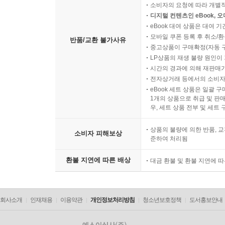
소비자의 요청에 따라 개별
디지털 컨텐츠인 eBook, 
eBook 대여 상품은 대여 기
모바일 쿠폰 등록 후 취소/환
반품/교환 불가사유
중고상품이 구매확정(자동 
LP상품의 재생 불량 원인이 기
시간의 경과에 의해 재판매가
전자상거래 등에서의 소비자
eBook 세트 상품은 일괄 
1개의 상품으로 취급 및 판매
우, 세트 상품 전부 및 세트
상품의 불량에 의한 반품, 교
소비자 피해보상
준하여 처리됨
환불 지연에 따른 배상
대금 환불 및 환불 지연에 
회사소개
인재채용
이용약관
개인정보처리방침
청소년보호정책
도서홍보안내