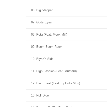
06
Big Stepper
07
Gods Eyes
08
Peta (Feat. Meek Mill)
09
Boom Boom Room
10
Elyse's Skit
11
High Fashion (Feat. Mustard)
12
Bacc Seat (Feat. Ty Dolla $Ign)
13
Roll Dice