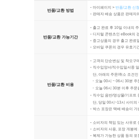
마이페이지 >
반품/교환 신청
반품/교환 방법
판매자 배송 상품은 판매자와
출고 완료 후 10일 이내의 
디지털 콘텐츠인 eBook의 
반품/교환 가능기간
중고상품의 경우 출고 완료일
모바일 쿠폰의 경우 유효기간(
고객의 단순변심 및 착오구
직수입양서/직수입일서중 일
단, 아래의 주문/취소 조건인
오늘 00시 ~ 06시 30분 
반품/교환 비용
오늘 06시 30분 이후 주문
직수입 음반/영상물/기프트 
단, 당일 00시~13시 사이
박스 포장은 택배 배송이 가
소비자의 책임 있는 사유로 
소비자의 사용, 포장 개봉에 
복제가 가능한 상품 등의 포장을 