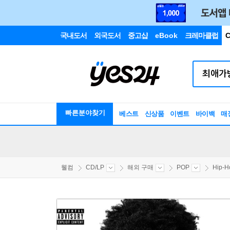
국내도서
외국도서
중고샵
eBook
크레마클럽
C
빠른분야찾기
베스트
신상품
이벤트
바이백
매
웰컴
CD/LP
해외 구매
POP
Hip-H