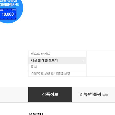
퍼스트 라이드
세상 참 예쁜 오드리
룩백
스틸북 한정판 판매알림 신청
Roddy Ricch - Please Excuse Me For Being A
상품정보
리뷰/한줄평
(0/0)
품목정보