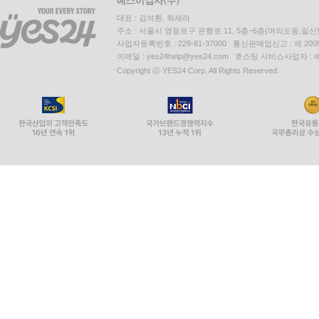
대표 : 김석환, 최세라
주소 : 서울시 영등포구 은행로 11, 5층~6층(여의도동,일신
사업자등록번호 : 229-81-37000 통신판매업신고 : 제 200
이메일 : yes24help@yes24.com 호스팅 서비스사업자 :
Copyright ⓒ YES24 Corp. All Rights Reserved.