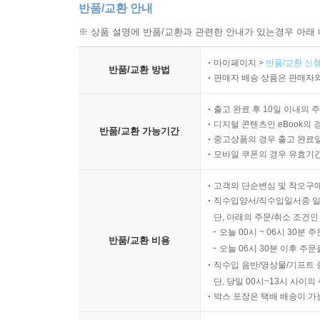
반품/교환 안내
※ 상품 설명에 반품/교환과 관련한 안내가 있는경우 아래 
마이페이지 >
반품/교환 신청
반품/교환 방법
판매자 배송 상품은 판매자와
출고 완료 후 10일 이내의 
디지털 콘텐츠인 eBook의 
반품/교환 가능기간
중고상품의 경우 출고 완료일
모바일 쿠폰의 경우 유효기간(
고객의 단순변심 및 착오구
직수입양서/직수입일서중 일
단, 아래의 주문/취소 조건인
오늘 00시 ~ 06시 30분 
반품/교환 비용
오늘 06시 30분 이후 주문
직수입 음반/영상물/기프트 
단, 당일 00시~13시 사이
박스 포장은 택배 배송이 가