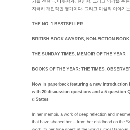
기를 전한다. 따뜻함과, 현명함, 그리고 영감을 주는
지극히 개인적인 평가이다. 그리고 미셀의 이야기는
THE NO. 1 BESTSELLER
BRITISH BOOK AWARDS, NON-FICTION BOOK
THE SUNDAY TIMES, MEMOIR OF THE YEAR
BOOKS OF THE YEAR: THE TIMES, OBSERVE
Now in paperback featuring a new introduction b
with 20 discussion questions and a 5-question Q
d States
In her memoir, a work of deep reflection and mesmeri
that have shaped her -- from her childhood on the 
work, to her time spent at the world's most famous 