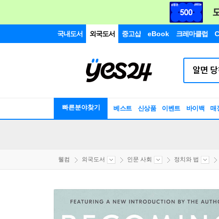
국내도서
외국도서
중고샵
eBook
크레마클럽
C
빠른분야찾기
베스트
신상품
이벤트
바이백
매
웰컴
외국도서
인문 사회
정치와 법