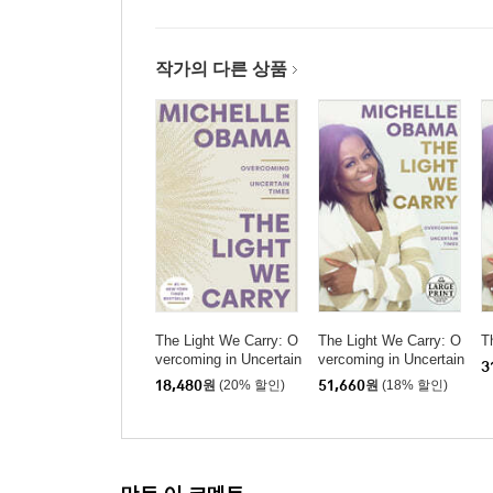
작가의 다른 상품
The Light We Carry: O
The Light We Carry: O
T
vercoming in Uncertain
vercoming in Uncertain
3
Times
Times
18,480
원
(20% 할인)
51,660
원
(18% 할인)