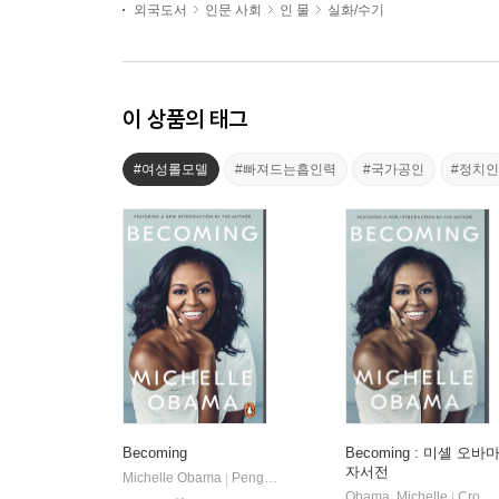
외국도서
인문 사회
인 물
실화/수기
이 상품의 태그
#여성롤모델
#빠져드는흡인력
#국가공인
#정치인
Becoming
Becoming : 미셸 오바
자서전
Michelle Obama
Penguin Books
|
Obama, Michelle
Crown Publishing Group (NY)
|