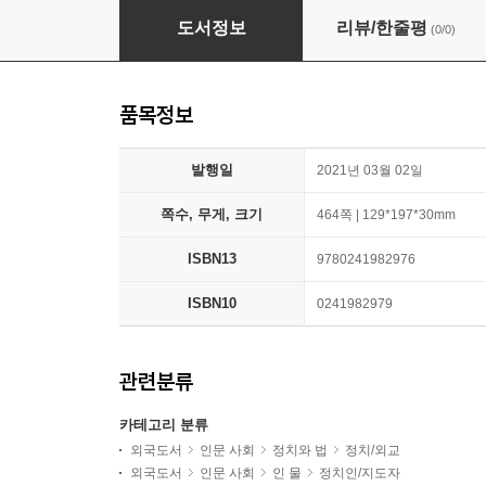
Becoming
도서정보
리뷰/한줄평
(0/0)
품목정보
발행일
2021년 03월 02일
쪽수, 무게, 크기
464쪽 | 129*197*30mm
ISBN13
9780241982976
ISBN10
0241982979
관련분류
카테고리 분류
외국도서
인문 사회
정치와 법
정치/외교
외국도서
인문 사회
인 물
정치인/지도자