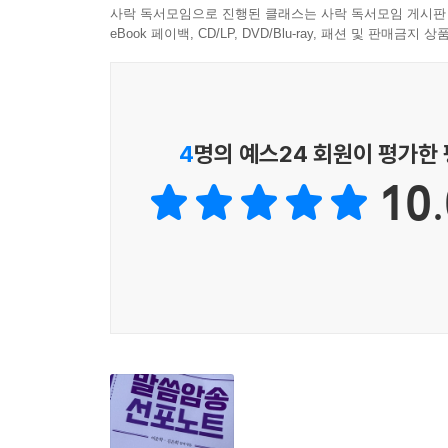
삶의 우선순위에 관한 문제입니다.
사락 독서모임으로 진행된 클래스는 사락 독서모임 게시판
말씀암송을 내 삶의 우선순위로 두고
eBook 페이백, CD/LP, DVD/Blu-ray, 패션 및 판매금
매일매일 조금씩 선포하며 암송해야 합니다.
우리가 말씀을 가지는 방법은
말씀을 매일 지속해서 반복하고 선포하면서
우리 영에 말씀을 누적해가는 것입니다.
4
명의 예스24 회원이 평가한
아이들의 동기를 유발하면서 즐겁게 말씀을 선포하다
10.
어느 날 암송이 되는 놀라운 경험을 하게 됩니다.
이렇게 활용하세요
1. 매일 낭독 선포하세요.
2. 자신만의 예쁜 《말씀암송 선포노트》를 만들어
3. 책의 순서대로 함께해요.
4. 하니비암송법으로 암송해요.
5. 말씀주소를 두 번 선포하세요.
6. 손가락으로 가리키며 암송하세요
7. 암송교재로 사용하세요.