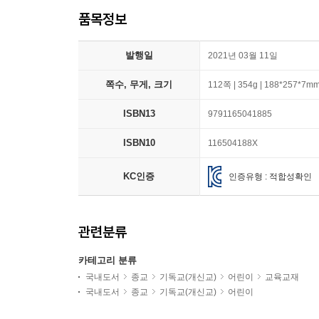
품목정보
발행일
2021년 03월 11일
쪽수, 무게, 크기
112쪽 | 354g | 188*257*7m
ISBN13
9791165041885
ISBN10
116504188X
KC인증
인증유형 : 적합성확인
관련분류
카테고리 분류
국내도서
종교
기독교(개신교)
어린이
교육교재
국내도서
종교
기독교(개신교)
어린이