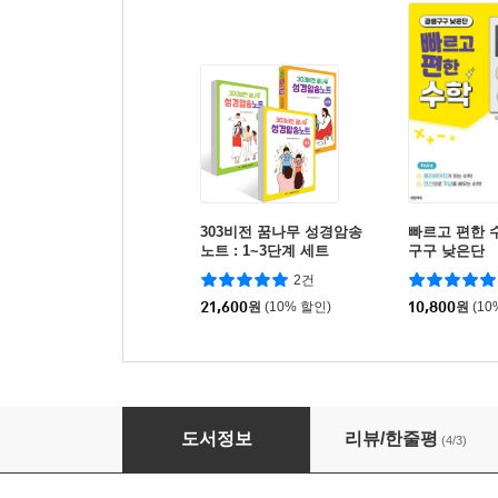
303비전 꿈나무 성경암송
빠르고 편한 
노트 : 1~3단계 세트
구구 낮은단
2건
21,600
원
(10% 할인)
10,800
원
(10
303 비전꿈나무 말씀암송 선포노트
도서정보
리뷰/한줄평
(4/3)