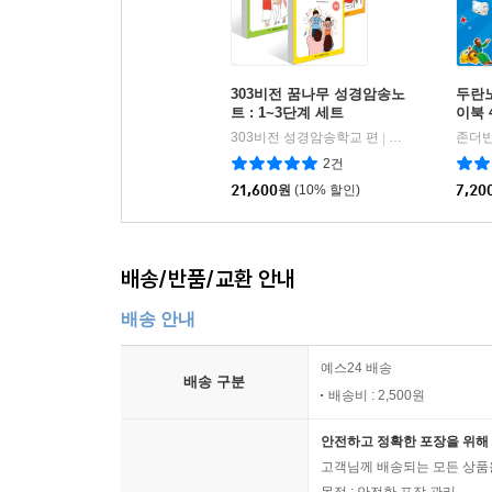
303비전 꿈나무 성경암송노
두란
트 : 1~3단계 세트
이북 
303비전 성경암송학교 편
규장
존더반
|
2건
21,600
원
(10% 할인)
7,20
배송/반품/교환 안내
배송 안내
예스24 배송
배송 구분
배송비 : 2,500원
안전하고 정확한 포장을 위해 
고객님께 배송되는 모든 상품을