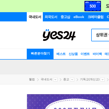
국내도서
외국도서
중고샵
eBook
크레마클럽
C
빠른분야찾기
베스트
신상품
이벤트
바이백
매
웰컴
국내도서
종교
기독교(개신교)