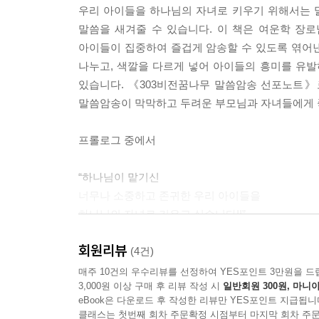
우리 아이들을 하나님의 자녀로 키우기 위해서는 
말씀을 새겨줄 수 있습니다. 이 책은 여운학 장로님
아이들이 집중하여 즐겁게 암송할 수 있도록 엮어
나누고, 색깔을 다르게 넣어 아이들의 흥미를 유발
있습니다. 《303비전꿈나무 말씀암송 선포노트》
말씀암송이 막막하고 두려운 부모님과 자녀들에게 
프롤로그 중에서
“하나님이 맡기신
너무나 소중하고 존귀한 우리 아이들을
하나님의 자녀로 키우고 싶습니다!!”
회원리뷰
우리는 하나님의 말씀을 싫어하는 것도,
(4건)
말씀암송을 싫어하는 것도 아닙니다.
매주 10건의 우수리뷰를 선정하여 YES포인트 3만원을 드
3,000원 이상 구매 후 리뷰 작성 시
일반회원 300원, 마니아
말씀암송을 단순 암기라고 생각하기 때문에 어려울
eBook은 다운로드 후 작성한 리뷰만 YES포인트 지급됩니
하지만 아닙니다. 말씀암송은 암기과목이 아닙니다
클래스는 첫번째 회차 주문확정 시점부터 마지막 회차 주문