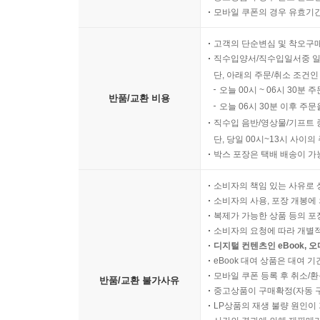
모바일 쿠폰의 경우 유효기간(
고객의 단순변심 및 착오구
직수입양서/직수입일서중 일
단, 아래의 주문/취소 조건인
오늘 00시 ~ 06시 30분 
반품/교환 비용
오늘 06시 30분 이후 주문
직수입 음반/영상물/기프트 
단, 당일 00시~13시 사이
박스 포장은 택배 배송이 가
소비자의 책임 있는 사유로 
소비자의 사용, 포장 개봉에 
복제가 가능한 상품 등의 포장을 
소비자의 요청에 따라 개별
디지털 컨텐츠인 eBook, 
eBook 대여 상품은 대여 기
모바일 쿠폰 등록 후 취소/환
반품/교환 불가사유
중고상품이 구매확정(자동 
LP상품의 재생 불량 원인이 기