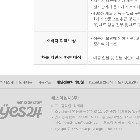
시간의 경과에 의해 재판매가
전자상거래 등에서의 소비자
eBook 세트 상품은 일괄 
1개의 상품으로 취급 및 판매
우, 세트 상품 전부 및 세트
상품의 불량에 의한 반품, 교
소비자 피해보상
준하여 처리됨
환불 지연에 따른 배상
대금 환불 및 환불 지연에 
회사소개
인재채용
이용약관
개인정보처리방침
청소년보호정책
도서홍보안내
대표 : 김석환, 최세라
주소 : 서울시 영등포구 은행로 11, 5층~6층(여의도동,일신
사업자등록번호 : 229-81-37000 통신판매업신고 : 제 200
이메일 : yes24help@yes24.com 호스팅 서비스사업자 :
Copyright ⓒ YES24 Corp. All Rights Reserved.