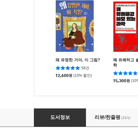
왜 유명한 거야, 이 그림?
꽤 유쾌하고 
학
58건
12,600
원
(10% 할인)
15,300
원
(10
알면 들리는 클래식
도서정보
리뷰/한줄평
(21/1)