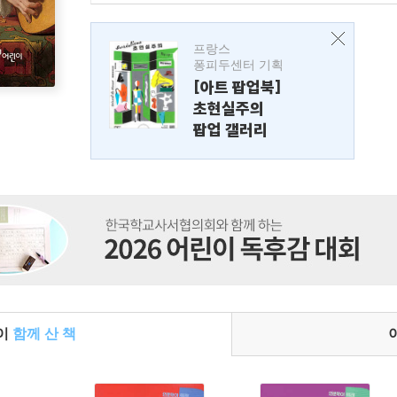
프랑스
퐁피두센터 기획
[아트 팝업북]
초현실주의
팝업 갤러리
들이
함께 산 책