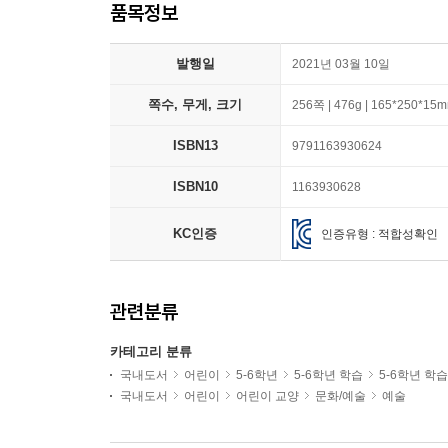
품목정보
발행일
2021년 03월 10일
쪽수, 무게, 크기
256쪽 | 476g | 165*250*15
ISBN13
9791163930624
ISBN10
1163930628
KC인증
인증유형 : 적합성확인
관련분류
카테고리 분류
국내도서
어린이
5-6학년
5-6학년 학습
5-6학년 학
국내도서
어린이
어린이 교양
문화/예술
예술