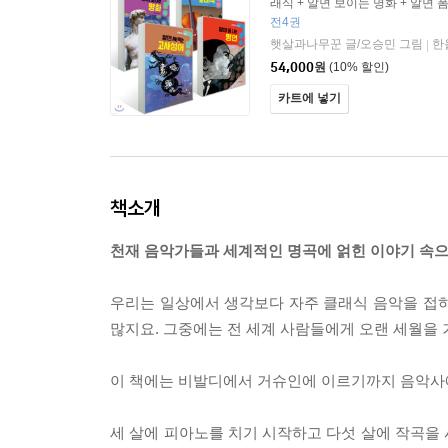
래식 + 알면 보이는 명화 + 알면 폼
먹는 고사성어
전4권
햇살과나무꾼 글/오승민 그림
한
|
54,000
원
(10% 할인)
카트에 넣기
책소개
천재 음악가들과 세계적인 명곡에 얽힌 이야기 속
우리는 일상에서 생각보다 자주 클래식 음악을 접하고
많지요. 그중에는 전 세계 사람들에게 오랜 세월을 
이 책에는 비발디에서 거슈인에 이르기까지 음악사에
세 살에 피아노를 치기 시작하고 다섯 살에 작곡을