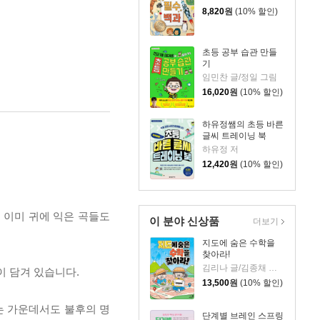
8,820
원
(10% 할인)
초등 공부 습관 만들
기
임민찬 글/정일 그림
16,020
원
(10% 할인)
하유정쌤의 초등 바른
글씨 트레이닝 북
하유정 저
12,420
원
(10% 할인)
 이미 귀에 익은 곡들도
이 분야 신상품
더보기
지도에 숨은 수학을
찾아라!
김리나 글/김종채 그림
이 담겨 있습니다.
13,500
원
(10% 할인)
는 가운데서도 불후의 명
단계별 브레인 스프링