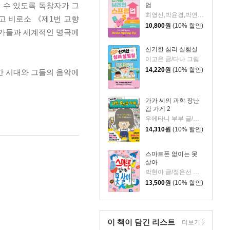
 수 있도록 독창자가 그
업
최영신,박윤경,박연희,신민철,배영의,배정희,김은주,오현주,김은희,이주은 저
고 비로소 《제1번 교향
10,800
원
(10% 할인)
악가들과 세계적인 명곡에
신기한 심리 실험실
이고은 글/다나 그림
14,220
원
(10% 할인)
간 시대와 그들의 음악에
가가 씨의 과학 장난
감 가게 2
우에타니 부부 글/양지연 역/야마무라 신이치로 감수
14,310
원
(10% 할인)
스마트폰 없이는 못
살아
박현아 글/정은선 그림
13,500
원
(10% 할인)
이 책이 담긴
리스트
더보기