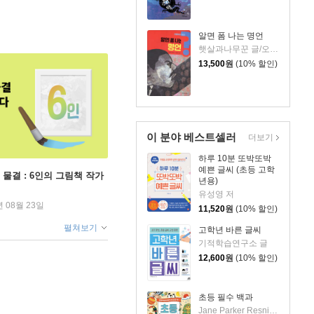
알면 폼 나는 명언
햇살과나무꾼 글/오승민 그림
13,500
원
(10% 할인)
이 분야 베스트셀러
더보기
하루 10분 또박또박
예쁜 글씨 (초등 고학
 물결 : 6인의 그림책 작가
년용)
유성영 저
년 08월 23일
11,520
원
(10% 할인)
펼쳐보기
고학년 바른 글씨
기적학습연구소 글
12,600
원
(10% 할인)
초등 필수 백과
Jane Parker Resnick,Rebecca L. Grambo 글