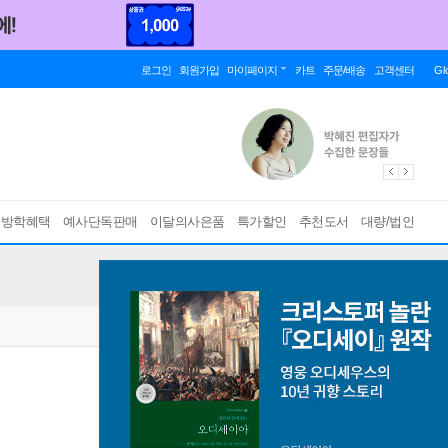
로그인
회원가입
마이페이지
카트
주문/배송
고객센터
Gl
름방학혜택
예사단독판매
이달의사은품
특가할인
추천도서
대량/법인