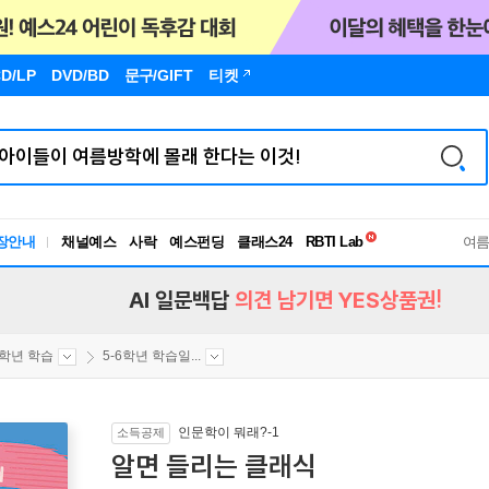
D/LP
DVD/BD
문구
/GIFT
티켓
독서유형검사
RBTI Lab
장안내
채널예스
사락
예스펀딩
클래스24
독서유형검사
여
AI 일문백답
의견 남기면 YES상품권!
6학년 학습
5-6학년 학습일...
인문학이 뭐래?-1
소득공제
알면 들리는 클래식