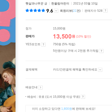
햇살과나무꾼
글
한울림어린이
2021년 03월 10일
9.6
회원리뷰(
22
건)
판매지수 528
정가
15,000원
13,500
원
판매가
(10% 할인)
YES포인트
750원 (5% 적립)
5만원이상 구매 시 2천원 추가적립
결제혜택
카드/간편결제 혜택을 확인하세요
배송안내
배송비 : 유료 (도서 15,000원 이상 무료)
이미 소장하고 있다면
1,800원
에 판매해 보세요!