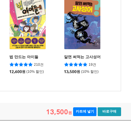
법 만드는 아이들
알면 써먹는 고사성어
210건
19건
12,600
원
(10% 할인)
13,500
원
(10% 할인)
13,500
카트에 넣기
바로구매
원