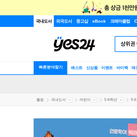
국내도서
외국도서
중고샵
eBook
크레마클럽
C
빠른분야찾기
베스트
신상품
이벤트
바이백
매
웰컴
국내도서
어린이
5-6학년
5-