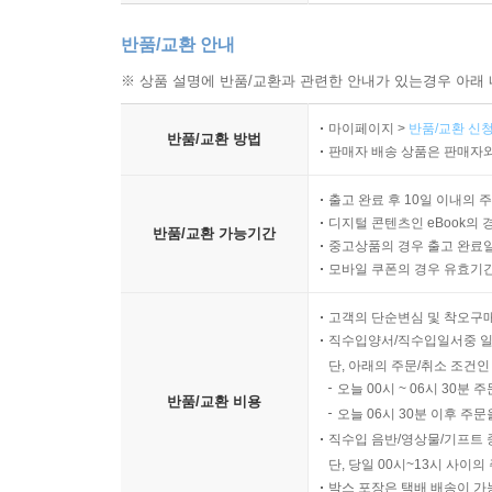
반품/교환 안내
※ 상품 설명에 반품/교환과 관련한 안내가 있는경우 아래 
마이페이지 >
반품/교환 신청
반품/교환 방법
판매자 배송 상품은 판매자와
출고 완료 후 10일 이내의 
디지털 콘텐츠인 eBook의 
반품/교환 가능기간
중고상품의 경우 출고 완료일
모바일 쿠폰의 경우 유효기간(
고객의 단순변심 및 착오구
직수입양서/직수입일서중 일
단, 아래의 주문/취소 조건인
오늘 00시 ~ 06시 30분 
반품/교환 비용
오늘 06시 30분 이후 주문
직수입 음반/영상물/기프트 
단, 당일 00시~13시 사이
박스 포장은 택배 배송이 가