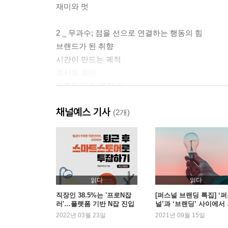
재미와 멋
2 _ 무과수; 점을 선으로 연결하는 행동의 힘
브랜드가 된 취향
시간이 만드는 궤적
회사의 의미
능력의 믹스 앤 매치
평생 하고 싶은 일엔 균형이 필요하다
채널예스 기사
시도하고, 실패하고, 기록하기
(2개)
3 _ 박지호; 주관의 매력을 객관의 상품성으로
콘텐츠 메이커의 실험
혼자, 또 같이 일합니다
연결하는 전문성
읽다
읽다
좋아하는 일, 잘하는지 알고 싶다면
직장인 38.5%는 '프로N잡
[퍼스널 브랜딩 특집] ‘
러'…플랫폼 기반 N잡 진입
널’과 ‘브랜딩’ 사이에서
확신은 경험에서 나온다
늘며 관련서 성장세
성거릴 때
2022년 03월 23일
2021년 09월 15일
일하면서 쉬고 쉬면서 일하기