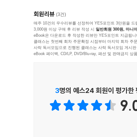
나는 부끄러운 지점을 발견하면 빠르게 보완한다. 부
워커들과 만나 이야기를 나누면서, 이들의 힘은 답이
도 있고, 편견이 들어가 있을 수도 있다. 거기에 담
회원리뷰
워커들은 두 가지 질문을 끊임없이 스스로에게 던지
(3건)
(윤성원)
개선점을 찾아 나가고 있었다. 혼자서, 독립적으로
매주 10건의 우수리뷰를 선정하여 YES포인트 3만원을 드
3,000원 이상 구매 후 리뷰 작성 시
일반회원 300원, 마니아
--- p.187
eBook은 다운로드 후 작성한 리뷰만 YES포인트 지급됩니
이 책은 혼자 일하는 방법을 알려 주는 교본은 아니
클래스는 첫번째 회차 주문확정 시점부터 마지막 회차 주문
본질적인 질문을 던지고, 끊임없이 시도하는 과정은
사락 독서모임으로 진행된 클래스는 사락 독서모임 게시판
eBook 페이백, CD/LP, DVD/Blu-ray, 패션 및 판매금
일의 방식은 분명히 바뀌고 있다. 일하는 개인으
실험하고, 경험하는 인디펜던트 워커들의 이야기는 
근본적인 질문을 던져 보라는 것이다.
3
명의 예스24 회원이 평가한
9.