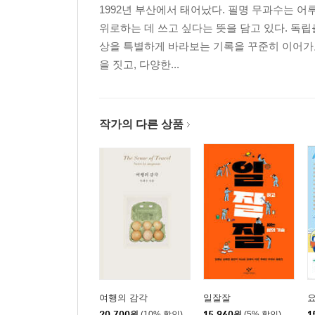
1992년 부산에서 태어났다. 필명 무과수는 어루
솔직하게 공유할 때
위로하는 데 쓰고 싶다는 뜻을 담고 있다. 독
진심으로 일하는 1분이 쌓인다면
상을 특별하게 바라보는 기록을 꾸준히 이어가고
을 짓고, 다양한...
작가의 다른 상품
여행의 감각
일잘잘
요
20,700
원
(10% 할인)
15,960
원
(5% 할인)
1