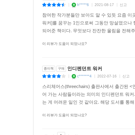
h*****6
2021-08-17
신고
|
|
|
참여한 작가분들만 보아도 알 수 있듯 요즘 이
워커]를 꿈꾸는 1인으로써 그동안 망설였으나 
되어준 책이다. 무엇보다 잔잔한 울림을 전해주
이 리뷰가 도움이 되었나요?
인디펜던트 워커
종이책
구매
c*******4
2022-07-16
신고
|
|
|
스리체어스(threechairs) 출판사에서 출
어 가는 사람들이라는 의미의 인디펜던트 워커
는 게 어려운 일인 것 같아요. 해당 도서를 통
이 리뷰가 도움이 되었나요?