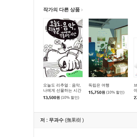
6 _ 고지현, 박영훈; 우리가 일하는 이유는 더 명확
오늘은 제작자, 내일은 마담
작가의 다른 상품
회사에서 발견한 진짜 나의 일
우리가 함께 일한다는 건
어디까지 달려 어디에서 내리고 싶은가요
본질을 찾아서
7 _ 박신후; 잘하는 일을 사랑하게 될 때
기업가의 조건
실패하면 뭐 어때
비전은 개인에게도 필요하다
오늘도 리추얼 : 음악,
독립은 여행
나에게 해주고 싶은 말
나에게 선물하는 시간
야
15,750
원
(10% 할인)
몰입해야 내 것이 된다
13,500
원
(10% 할인)
2
8 _ 윤성원; 가장 가벼운 것부터, 가벼운 마음으로
콘텐트 오너
저 :
무과수
(撫果樹 )
좋아하는 일과 잘하는 일의 선순환 구조
초라함이라는 동력