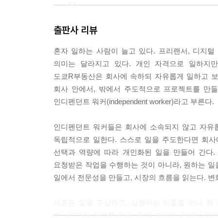
--- p.94
출판사 리뷰
가장 좋은 건 내가 내 상태를 선택할 수 있는 게 아
싶으면 다시 회사에서 일하거나, 아예 회사를 만들 수
혼자 일하는 사람이 늘고 있다. 프리랜서, 디지털
--- p.112
의미는 달라지고 있다. 개인 자격으로 일하지만
도쿄R부동산은 회사에 속하되 자유롭게 일하고 보상은
함께 일하는 나, 그리고 상대방의 행복과 만족감이 
회사 안에서, 밖에서 주도적으로 프로젝트를 만들
--- p.140
인디펜던트 워커(independent worker)라고 부른다.
일상에서 보이는 상대의 기분이나 상태가 지표다. 
인디펜던트 워커들은 회사에 소속되지 않고 자유롭게
균형, 우리가 처음 지향했던 방향으로 잘 가고 있는지
독립적으로 일한다. 스스로 일을 주도한다면 회사
--- p.140
선택과 역량에 따라 개인화된 일을 만들어 간다.
요청받은 작업을 수행하는 것이 아니라, 원하는 일을
좋은 질문을 던져야 한다. 나를 남이라고 생각하는 것
일에서 전문성을 만들고, 시장의 흐름을 읽는다. 변
짜 좋아하는 거야?’, ‘계속할 수 있겠어?’, ‘다른 걸
--- p.79
새로운 일을 구상하고, 실행하는 이들을 만나 왜
해나가기로 선택한 이유, 어떤 과정을 거쳐야 개