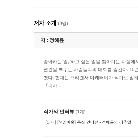
4 _ 김겨울; 안 되는 일을 되게 만드는 방법
뭔가를 만드는 사람
저자 소개
(9명)
불안하지만, 하고 싶으니까
우회로를 찾다
저 :
정혜윤
멈추는 힘, 지속하는 힘
일은 하지 않으면 끝나지 않는다
나를 알아야 나를 팔 수 있다
좋아하는 일, 하고 싶은 일을 찾아가는 과정에서
편견을 부수는 사람들과의 대화를 즐긴다. 10
5 _ 차우진; 집중하기 위해 산만해진다
했다. 현재는 프리랜서 마케터이자 작가로 일하며 다
평론가의 자격
『퇴사...
어쩌다 보니 독립
시도했다면 마침표를 찍어라
자존감과 사명
작가와 인터뷰
(1개)
달라야 멋있다
인생에는 일보다 중요한 것이 있다
[읽다]
[책읽아웃] 특집 인터뷰 - 정혜윤의 리추얼