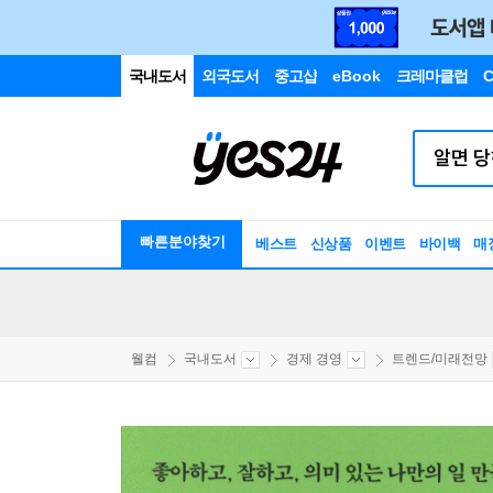
국내도서
외국도서
중고샵
eBook
크레마클럽
C
빠른분야찾기
베스트
신상품
이벤트
바이백
매
웰컴
국내도서
경제 경영
트렌드/미래전망