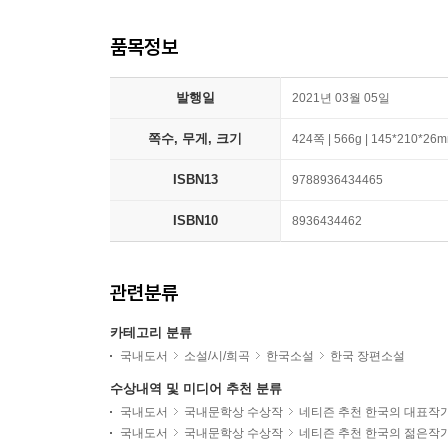
품목정보
발행일
2021년 03월 05일
쪽수, 무게, 크기
424쪽 | 566g | 145*210*26
ISBN13
9788936434465
ISBN10
8936434462
관련분류
카테고리 분류
국내도서
소설/시/희곡
한국소설
한국 장편소설
수상내역 및 미디어 추천 분류
국내도서
국내문학상 수상작
네티즌 추천 한국의 대표작
국내도서
국내문학상 수상작
네티즌 추천 한국의 젊은작