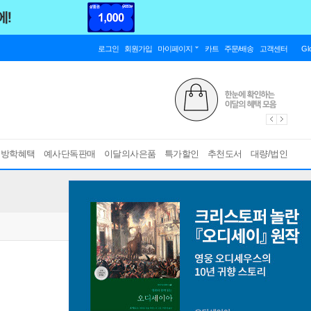
로그인
회원가입
마이페이지
카트
주문/배송
고객센터
Gl
름방학혜택
예사단독판매
이달의사은품
특가할인
추천도서
대량/법인