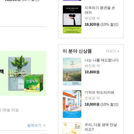
지푸라기 왕관을 쓴
여자
박상영 저
16,920
원
(10% 할인)
이 분야 신상품
더보기
나는 나를 애도합니다
배진희 저
10,800
원
기적의 하도리카페
조세핀 저
18,000
원
(10% 할인)
년 08월 31일
우리, 다음 생에 만날
펼쳐보기
까요?