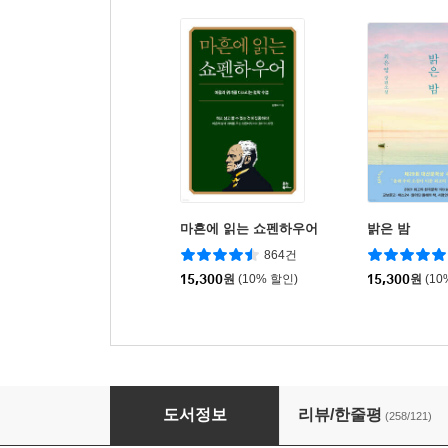
마흔에 읽는 쇼펜하우어
밝은 밤
864건
15,300
원
(10% 할인)
15,300
원
(10
아버지에게 갔었어
도서정보
리뷰/한줄평
(258/121)