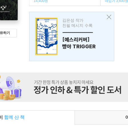
14,400원
매입가 3,600
김은성 작가
친필 메시지 수록
---------------
유하기
[예스리커버]
빵야 TRIGGER
들이
함께 산 책