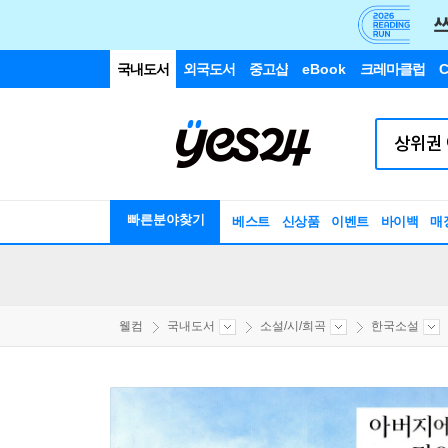
국내도서
외국도서
중고샵
eBook
크레마클럽
C
빠른분야찾기
베스트
신상품
이벤트
바이백
매
웰컴
국내도서
소설/시/희곡
한국소설