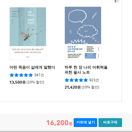
3
/4
어떤 죽음이 삶에게 말했다
하루 한 장 나의 어휘력을
위한 필사 노트
387건
923건
13,500
원
(10% 할인)
21,420
원
(10% 할인)
16,200
카트에 넣기
바로구매
원