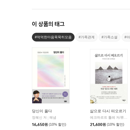
이 상품의 태그
#먹먹한마음묵묵히모음
#가족관계
#가족소설
#
당신이 옳다
삶으로 다시 떠오르기
정혜신 저
해냄
에크하르트 톨레 저/류시화 역
|
16,650
원
(10% 할인)
21,600
원
(10% 할인)