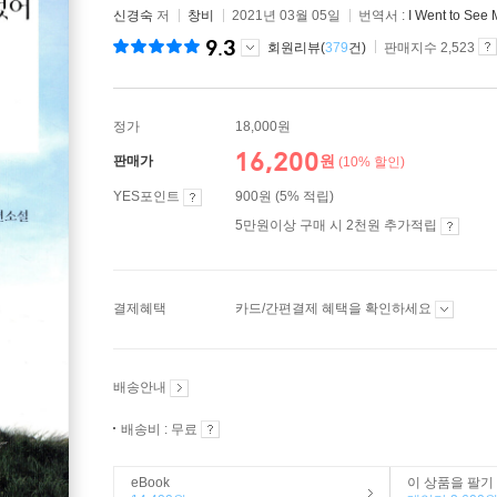
신경숙
저
창비
2021년 03월 05일
번역서 :
I Went to See 
9.3
회원리뷰(
379
건)
판매지수 2,523
정가
18,000원
16,200
원
판매가
(10% 할인)
YES포인트
900원 (5% 적립)
5만원이상 구매 시 2천원 추가적립
결제혜택
카드/간편결제 혜택을 확인하세요
배송안내
배송비 : 무료
eBook
이 상품을 팔기