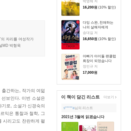
박영해 저
16,200
원
(10% 할인)
다잉 스완, 친애하는
나의 살해자에게
송대길 저
’의 자리를 여성작가
16,650
원
(10% 할인)
설MD 박형욱
아빠가 아이돌 팬클럽
회장이 되었습니다
정민규 저
17,000
원
 출간하는, 작가의 여덟
이 책이 담긴
리스트
더보기
게 선보인다. 이번 소설은
야기로, 소설가 신경숙의
s*****a
님의 리스트
르익은 통찰과 철학, 그
2021년 3월에 읽겠습니다
를 시리고도 찬란하게 펼