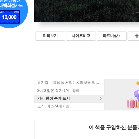
미리보기
사이즈비교
파트너샵
공
뮤지컬 〈휴남동 서점〉X 황보름 작가 북토크
2026 젊은 작가 1위 : 청예
기간 한정 특가 도서
오직, 예스24에서만
이 책을 구입하신 분