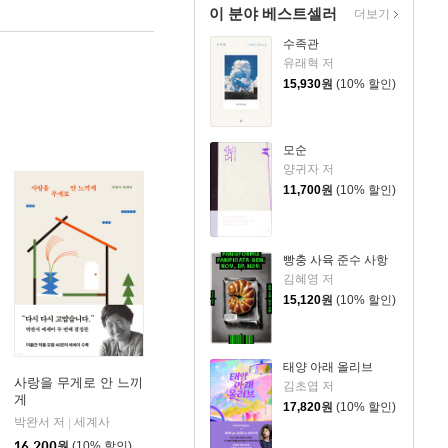
이 분야 베스트셀러
더보기
수족관
유래혁 저
15,930
원
(10% 할인)
모순
양귀자 저
11,700
원
(10% 할인)
빵충 사육 준수 사항
김혜영 저
15,120
원
(10% 할인)
태양 아래 올리브
사랑을 무게로 안 느끼
김초엽 저
게
17,820
원
(10% 할인)
박완서 저
세계사
|
16,200
원
(10% 할인)