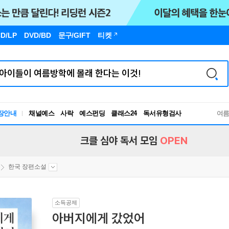
D/LP
DVD/BD
문구
/GIFT
티켓
장안내
채널예스
사락
예스펀딩
클래스24
독서유형검사
여
RBTI Lab
독서유형검사
크클 심야 독서 모임
OPEN
한국 장편소설
소득공제
아버지에게 갔었어