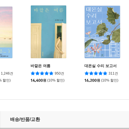
바깥은 여름
대온실 수리 보고서
1,246건
950건
311건
% 할인)
14,400
원
(10% 할인)
16,200
원
(10% 할인)
배송/반품/교환