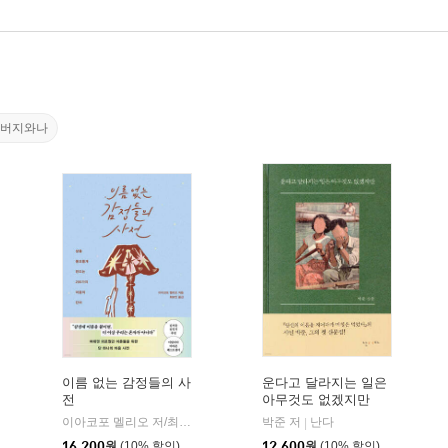
아버지와나
이름 없는 감정들의 사
운다고 달라지는 일은
전
아무것도 없겠지만
연금술사
|
이아코포 멜리오 저/최보민 역
서교책방
박준 저
난다
|
|
16,200
원
(10% 할인)
12,600
원
(10% 할인)