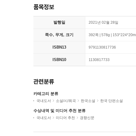
품목정보
발행일
2021년 02월 28일
쪽수, 무게, 크기
392쪽 | 578g | 153*224*20
ISBN13
9791130817736
ISBN10
1130817733
관련분류
카테고리 분류
국내도서
소설/시/희곡
한국소설
한국 단편소설
수상내역 및 미디어 추천 분류
국내도서
미디어 추천
경향신문