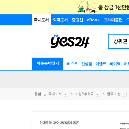
국내도서
외국도서
중고샵
eBook
크레마클럽
C
빠른분야찾기
베스트
신상품
이벤트
바이백
매
웰컴
국내도서
소설/시/희곡
한국소설