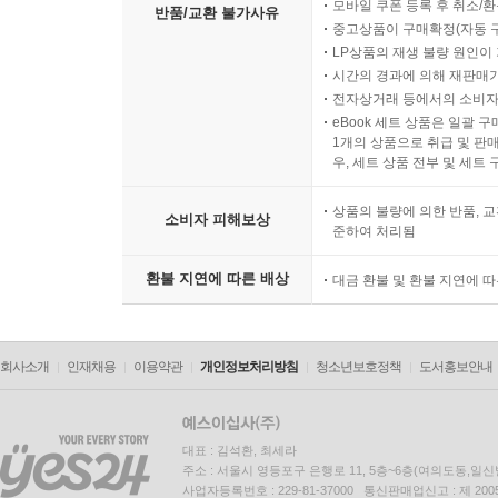
모바일 쿠폰 등록 후 취소/환
반품/교환 불가사유
중고상품이 구매확정(자동 
LP상품의 재생 불량 원인이 기
시간의 경과에 의해 재판매가
전자상거래 등에서의 소비자
eBook 세트 상품은 일괄 
1개의 상품으로 취급 및 판매
우, 세트 상품 전부 및 세트
상품의 불량에 의한 반품, 교
소비자 피해보상
준하여 처리됨
환불 지연에 따른 배상
대금 환불 및 환불 지연에 
회사소개
인재채용
이용약관
개인정보처리방침
청소년보호정책
도서홍보안내
대표 : 김석환, 최세라
주소 : 서울시 영등포구 은행로 11, 5층~6층(여의도동,일신
사업자등록번호 : 229-81-37000 통신판매업신고 : 제 200