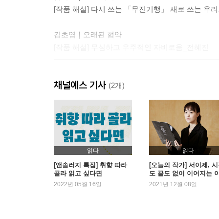
[작품 해설] 다시 쓰는 「무진기행」 새로 쓰는 우
김초엽｜오래된 협약
[작품 해설] 무심하고 우주적인 자비로움_전혜진
백수린｜흰 눈과 개
채널예스 기사
[작품 해설] 현현(顯現)과 각성_김영찬
(2개)
서이제｜그룹사운드 전집에서 삭제된 곡
[작품 해설] 청춘이 잉태되는 그 밤_박신영
서장원｜망원
읽다
읽다
[작품 해설] 개조된 거리에 나는 없었다_정은경
[앤솔러지 특집] 취향 따라
[오늘의 작가] 서이제, 
골라 읽고 싶다면
도 끝도 없이 이어지는 
기
2022년 05월 16일
2021년 12월 08일
이유리｜치즈 달과 비스코티
[작품 해설] 현재는 깊은 과거의 상처를 머금고 있