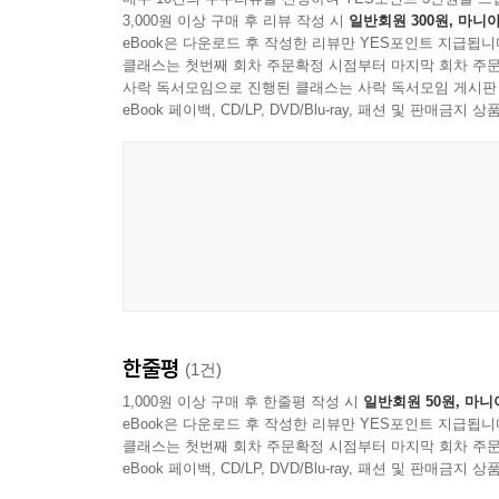
3,000원 이상 구매 후 리뷰 작성 시
일반회원 300원, 마니아
eBook은 다운로드 후 작성한 리뷰만 YES포인트 지급됩니
새삼 말할 것도 없이 이 책은 (여타의 문학상 수상집
클래스는 첫번째 회차 주문확정 시점부터 마지막 회차 주문
것이다. 이는 획일화된 문학적 전범을 세우는 것보다
사락 독서모임으로 진행된 클래스는 사락 독서모임 게시판
이러한 기획 및 발간 취지에 따라 우리는 작품을 
eBook 페이백, CD/LP, DVD/Blu-ray, 패션 및 판매금
작품들이 공존하는 문학 생태계를 보여주고자 했다
윤독하고 선별하는 과정을 거듭했다. 그 과정 속
작품으로 관심이 확장될 수 있기를 줄곧 희망해왔다
있는지를 독자들과 상호작용하고자 했다.
소설은 작가 한 사람의 이야기가 아니라 우리 모두
현실을 비판적이고 전복적으로 바라볼 수 있는
원론적이면서도 현실적인 문제를 섬세하게 인식할 수
한줄평
(1건)
문제들이 지금 우리에게 얼마나 절박한 것인지를 고
- 한국현대소설학회 『2020 올해의 문제소설』 
1,000원 이상 구매 후 한줄평 작성 시
일반회원 50원, 마니
eBook은 다운로드 후 작성한 리뷰만 YES포인트 지급됩니
클래스는 첫번째 회차 주문확정 시점부터 마지막 회차 주문
eBook 페이백, CD/LP, DVD/Blu-ray, 패션 및 판매금