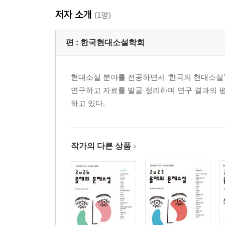
임 현｜거의 하나였던 두 세계
저자 소개
(1명)
[작품 해설] 이 테이블과 저 테이블은 얼마나 같고,
편 :
한국현대소설학회
장류진｜펀펀 페스티벌
[작품 해설] 마음의 능력주의와 그 바깥_박인성
현대소설 분야를 전공하면서 ‘한국의 현대소설
전하영｜남쪽에서
연구하고 자료를 발굴·정리하며 연구 결과의 평
[작품 해설] 레트로토피아, 기록하는 자의 윤리_이
하고 있다.
최진영｜유진
[작품 해설] 죽음 이후의 삶_이만영
작가의 다른 상품