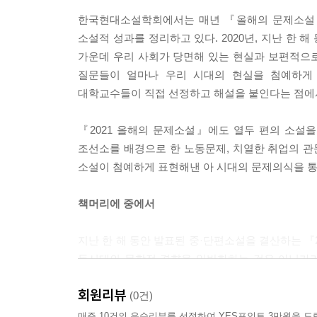
한국현대소설학회에서는 매년 『올해의 문제소설』
소설적 성과를 정리하고 있다. 2020년, 지난 한
가운데 우리 사회가 당면해 있는 현실과 보편적으
질문들이 얼마나 우리 시대의 현실을 첨예하게
대학교수들이 직접 선정하고 해설을 붙인다는 점에서
『2021 올해의 문제소설』에도 열두 편의 소설
조선소를 배경으로 한 노동문제, 치열한 취업의 관
소설이 첨예하게 표현해낸 아 시대의 문제의식을 통
책머리에 중에서
지난 한 해 동안 발표된 중·단편소설을 결산하는 『
동시대의 문학적 경향을 일반화하는 것은 아닌가라
기획된 관성은 아닌가라는 질문을 던지기도 한다.
회원리뷰
‘문학주의’라는 절대적 대의에 대한 근본적인 의심
(0건)
다시 한번 “문학이란 무엇인가”라는 본질적인 물음
매주 10건의 우수리뷰를 선정하여 YES포인트 3만원을 드