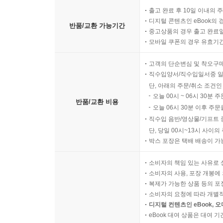
출고 완료 후 10일 이내의 
디지털 콘텐츠인 eBook의 
반품/교환 가능기간
중고상품의 경우 출고 완료일
모바일 쿠폰의 경우 유효기간(
고객의 단순변심 및 착오구
직수입양서/직수입일서중 일
단, 아래의 주문/취소 조건인
오늘 00시 ~ 06시 30분 
반품/교환 비용
오늘 06시 30분 이후 주문
직수입 음반/영상물/기프트 
단, 당일 00시~13시 사이
박스 포장은 택배 배송이 가
소비자의 책임 있는 사유로 
소비자의 사용, 포장 개봉에 
복제가 가능한 상품 등의 포장을 
소비자의 요청에 따라 개별
디지털 컨텐츠인 eBook, 
eBook 대여 상품은 대여 기