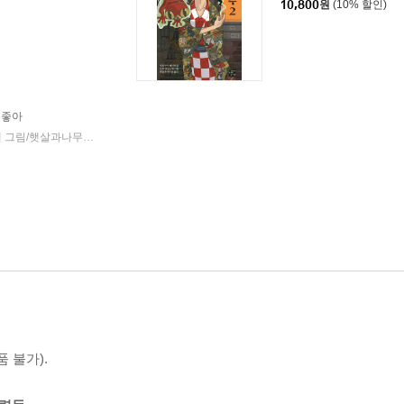
10,800
원
(10% 할인)
 좋아
히로시마 레이코 글/도쿄 모노노케 그림/햇살과나무꾼 역
고래가숨쉬는도서관
2021년 02월 08일
|
|
 불가).