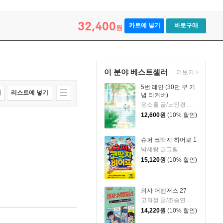
32,400
카트에 넣기
바로구매
원
이 분야 베스트셀러
더보기
5번 레인 (30만 부 기
매
리스트에 넣기
념 리커버)
은소홀 글/노인경 그림
12,600
원
(10% 할인)
슈퍼 코딱지 히어로 1
박세랑 글그림
15,120
원
(10% 할인)
의사 어벤저스 27
고희정 글/조승연 그림/류정민 감수
14,220
원
(10% 할인)