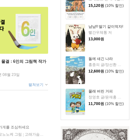
15,120
원
(10% 할인)
냠냠!! 딸기 같이먹자!
빨간우체통 저
13,000
원
돌에 새긴 나라
 물결 : 6인의 그림책 작가
홍종의 글/장선환 그림
12,600
원
(10% 할인)
년 08월 23일
펼쳐보기
몰래 버린 거피
정영호 글/윤재홍 그림
11,700
원
(10% 할인)
 가게를 조심하세요
 모노노케 그림
고래가숨쉬는도서관
2020년 10월 12일
|
|