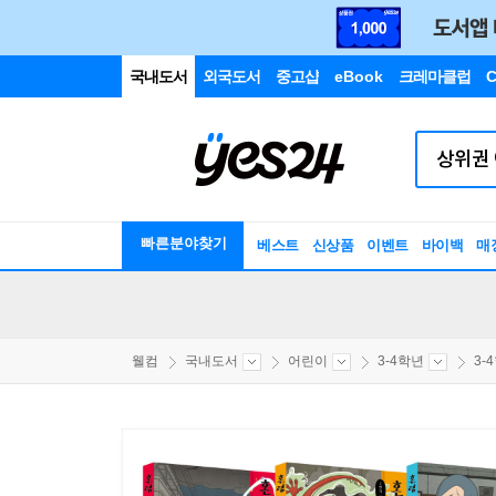
국내도서
외국도서
중고샵
eBook
크레마클럽
C
빠른분야찾기
베스트
신상품
이벤트
바이백
매
웰컴
국내도서
어린이
3-4학년
3-