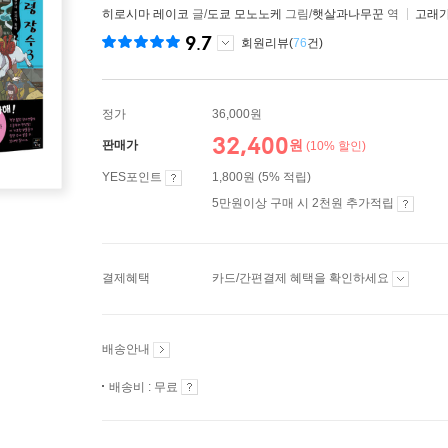
히로시마 레이코
글/
도쿄 모노노케
그림/
햇살과나무꾼
역
고래
9.7
회원리뷰(
76
건)
정가
36,000원
32,400
원
판매가
(10% 할인)
YES포인트
1,800원 (5% 적립)
5만원이상 구매 시 2천원 추가적립
결제혜택
카드/간편결제 혜택을 확인하세요
배송안내
배송비 : 무료