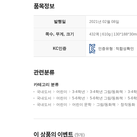
품목정보
발행일
2021년 02월 08일
쪽수, 무게, 크기
432쪽 | 610g | 130*188*30
KC인증
인증유형 : 적합성확인
관련분류
카테고리 분류
국내도서
어린이
3-4학년
3-4학년 그림/동화책
3-4
국내도서
어린이
5-6학년
5-6학년 그림/동화책
5-6
국내도서
어린이
어린이 문학
그림/동화책
창작동화
이 상품의 이벤트
(9개)