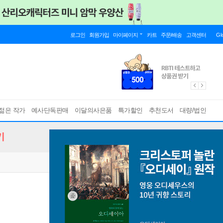
로그인
회원가입
마이페이지
카트
주문/배송
고객센터
Gl
젊은 작가
예사단독판매
이달의사은품
특가할인
추천도서
대량/법인
기