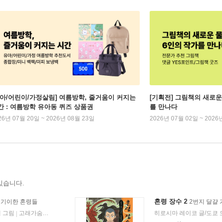
유아/어린이/가정살림] 여름방학, 줄거움이 커지는
[기획전] 그림책의 새로운
간 : 여름방학 유아동 퀴즈 상품권
를 만나다
26년 07월 20일 ~ 2026년 08월 23일
2026년 07월 02일 ~ 2026
있습니다.
혼령 장수 2
 기이한 혼령들
2번지 달걀
 그림
고래가숨쉬는도서관
2020년 08월 27일
히로시마 레이코 글/도쿄
|
|