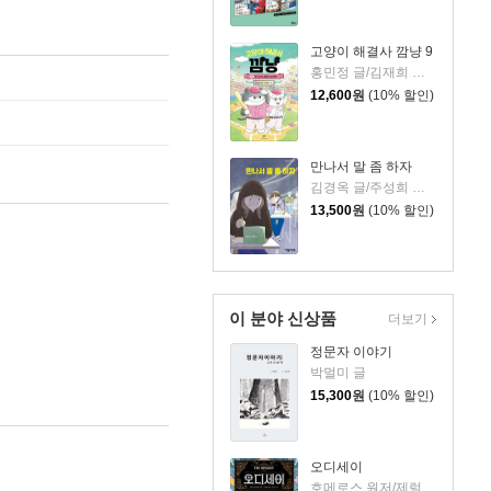
고양이 해결사 깜냥 9
홍민정 글/김재희 그림
12,600
원
(10% 할인)
만나서 말 좀 하자
김경옥 글/주성희 그림
13,500
원
(10% 할인)
이 분야 신상품
더보기
정문자 이야기
박멀미 글
15,300
원
(10% 할인)
오디세이
호메로스 원저/제럴딘 매코크런 글/김재용 역/장시은 감수