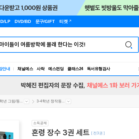
D/LP
DVD/BD
문구
/GIFT
티켓
장안내
채널예스
사락
예스펀딩
클래스24
독서유형검사
RBTI Lab
독서유형검사
박혜진 편집자의 문장 수집,
채널예스 1화 보러 가
4학년 그림/동...
3-4학년 창작동...
소득공제
혼령 장수 3권 세트
[ 전3권 ]