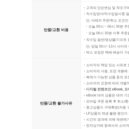
고객의 단순변심 및 착오구
직수입양서/직수입일서중 일
단, 아래의 주문/취소 조건인
오늘 00시 ~ 06시 30분 
반품/교환 비용
오늘 06시 30분 이후 주문
직수입 음반/영상물/기프트 
단, 당일 00시~13시 사이
박스 포장은 택배 배송이 가
소비자의 책임 있는 사유로 
소비자의 사용, 포장 개봉에 
복제가 가능한 상품 등의 포장을 
소비자의 요청에 따라 개별
디지털 컨텐츠인 eBook, 
eBook 대여 상품은 대여 기
모바일 쿠폰 등록 후 취소/환
반품/교환 불가사유
중고상품이 구매확정(자동 
LP상품의 재생 불량 원인이 기
시간의 경과에 의해 재판매가
전자상거래 등에서의 소비자