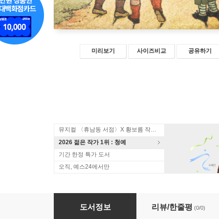
미리보기
사이즈비교
공유하기
뮤지컬 〈휴남동 서점〉X 황보름 작가 북토크
2026 젊은 작가 1위 : 청예
기간 한정 특가 도서
오직, 예스24에서만
황금시대
도서정보
리뷰/한줄평
(0/0)