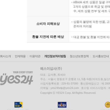
eBook 세트 상품은 일괄 
1개의 상품으로 취급 및 판매
우, 세트 상품 전부 및 세트
상품의 불량에 의한 반품, 교
소비자 피해보상
준하여 처리됨
환불 지연에 따른 배상
대금 환불 및 환불 지연에 
회사소개
인재채용
이용약관
개인정보처리방침
청소년보호정책
도서홍보안내
대표 : 김석환, 최세라
주소 : 서울시 영등포구 은행로 11, 5층~6층(여의도동,일신
사업자등록번호 : 229-81-37000 통신판매업신고 : 제 200
이메일 : yes24help@yes24.com 호스팅 서비스사업자 :
Copyright ⓒ YES24 Corp. All Rights Reserved.