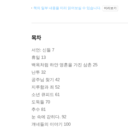
책의 일부 내용을 미리 읽어보실 수 있습니다.
미리보기
목차
서언: 신들 7
휴일 13
백옥처럼 하얀 영혼을 가진 삼촌 25
난투 32
공주님 찾기 42
지루함과 죄 52
소년 큐피드 61
도둑들 70
추수 81
눈 속에 갇히다. 92
걔네들의 이야기 100