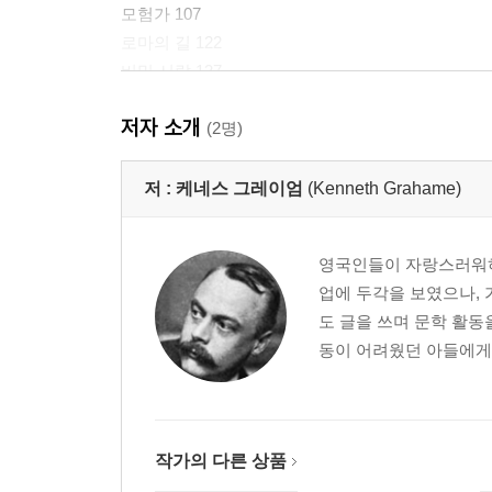
모험가 107
로마의 길 122
비밀 서랍 137
엑시트 티라누스 146
저자 소개
푸른색 방 155
(2명)
무너지다 170
놀만큼 놀았느니라 180
저 :
케네스 그레이엄
(Kenneth Grahame)
-작품 해설 191
영국인들이 자랑스러워하
-케네스 그레이엄 연보 202
업에 두각을 보였으나, 
도 글을 쓰며 문학 활동
동이 어려웠던 아들에게 
작가의 다른 상품