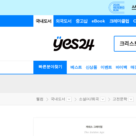
국내도서
외국도서
중고샵
eBook
크레마클럽
C
빠른분야찾기
베스트
신상품
이벤트
바이백
매
웰컴
국내도서
소설/시/희곡
고전문학