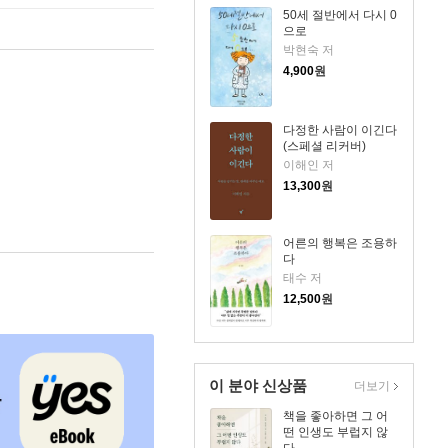
50세 절반에서 다시 0
으로
박현숙 저
4,900
원
다정한 사람이 이긴다
(스페셜 리커버)
이해인 저
13,300
원
어른의 행복은 조용하
다
태수 저
12,500
원
이 분야 신상품
더보기
책을 좋아하면 그 어
떤 인생도 부럽지 않