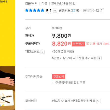
김윤아
저
다른
2021년 01월 08일
9.1
회원리뷰(
15
건)
판매지수 42
정가
9,800원
9,800
원
판매가
8,820
원
쿠폰혜택가
(종이책 정가 대비 
쿠폰받기
YES포인트
490원 (5% 적립)
5만원이상 구매 시 2천원 추가적립
추가혜택쿠폰
쿠폰받기
주문금액대별 할인쿠폰
결제혜택
카드/간편결제 혜택을 확인하세요