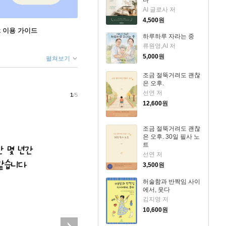
다
AI 글로사 저
4,500
원
ok 이용 가이드
하루하루 자라는 중
류원영,AI 저
5,000
원
펼쳐보기
조금 절뚝거려도 괜찮
은 오후.
선연 저
1
/5
12,600
원
조금 절뚝거려도 괜찮
은 오후. 30일 필사 노
트
선연 저
3,500
원
허술함과 반짝임 사이
에서, 웃다
김지영 저
10,600
원