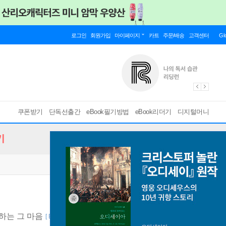
로그인
회원가입
마이페이지
카트
주문/배송
고객센터
Gl
쿠폰받기
단독선출간
eBook필기방법
eBook리더기
디지털머니
기
하는 그 마음
[ EPUB ]