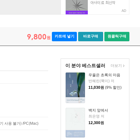
AD
9,800
카트에 넣기
바로구매
원클릭구매
원
이 분야 베스트셀러
더보기
우울은 초록의 마음
반혜린(뿍이) 저
11,030
원
(9% 할인)
백지 앞에서
최은영 저
12,300
원
사용 불가) /PC(Mac)