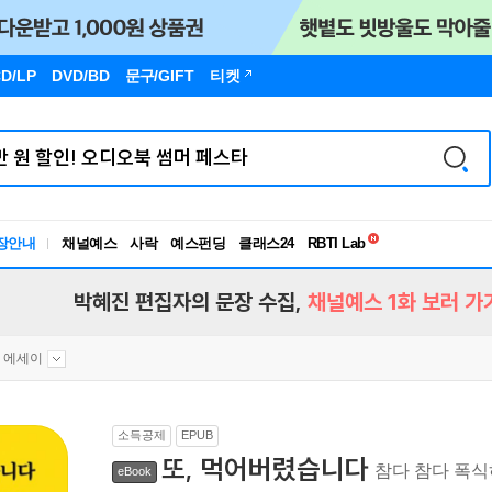
D/LP
DVD/BD
문구
/GIFT
티켓
독서유형검사
RBTI Lab
장안내
채널예스
사락
예스펀딩
클래스24
독서유형검사
박혜진 편집자의 문장 수집,
채널예스 1화 보러 가
 에세이
소득공제
EPUB
또, 먹어버렸습니다
참다 참다 폭식
eBook