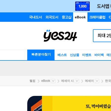
국내도서
외국도서
중고샵
eBook
크레마클럽
C
빠른분야찾기
베스트
신상품
이벤트
바이백
매
웰컴
eBook
에세이 시
에세이
한국