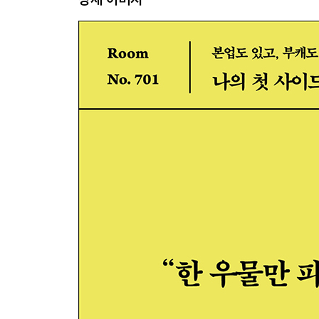
interview 1 박찬빈 〈찬빈네집〉
interview 2 이승희 〈두낫띵클럽〉
interview 3 이지현 〈널 위한 문화예술〉