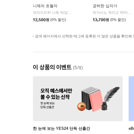
니체의 초월자
공허한 십자가
프리드리히 니체 저/김철 편역
히읏
히가시노 게이고 저/이선희 역
|
12,500
원
(0% 할인)
13,700
원
(0% 할인)
검색 페이지에서 선택된 태그에 등록된 더 많은 상품을 확인해 
이 상품의 이벤트
(5개)
한 눈에 보는 YES24 단독 선출간
e