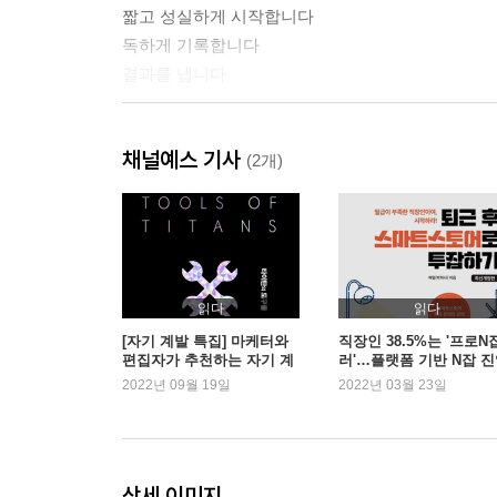
짧고 성실하게 시작합니다
독하게 기록합니다
결과를 냅니다
STAGE 03 사이드 프로젝트 이어달리기
채널예스 기사
나보다 상황을 믿자 : 시간
(2개)
나보다 상황을 믿자 : 공간
나보다 상황을 믿자 : 사람
기록×기록
사이드 프로젝트가 지칠 때 북돋우는 팁
읽다
읽다
STAGE 04 사이드 프로젝트의 완성을 향해
[자기 계발 특집] 마케터와
직장인 38.5%는 '프로N
편집자가 추천하는 자기 계
러'…플랫폼 기반 N잡 
사이드 프로젝트로 ‘퍼스널 브랜딩’ 하기
발서
늘며 관련서 성장세
2022년 09월 19일
2022년 03월 23일
사이드 프로젝트로 ‘비즈니스’ 하기
사이드 프로젝트의 또 다른 한걸음
BONUS STAGE
상세 이미지