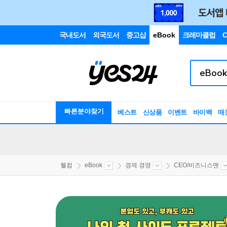
국내도서
외국도서
중고샵
eBook
크레마클럽
C
빠른분야찾기
베스트
신상품
이벤트
바이백
매
웰컴
eBook
경제 경영
CEO/비즈니스맨