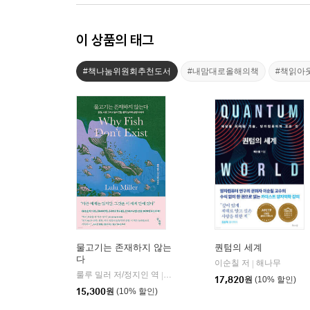
이 상품의 태그
#책나눔위원회추천도서
#내맘대로올해의책
#책읽아
물고기는 존재하지 않는
퀀텀의 세계
다
이순칠 저
해나무
|
룰루 밀러 저/정지인 역
곰출판
|
17,820
원
(10% 할인)
15,300
원
(10% 할인)