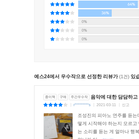
64%
36%
0%
0%
0%
예스24에서 우수작으로 선정한 리뷰가
(1건)
있습
음악에 대한 담담하고
종이책
구매
주간우수작
r*********s
2021-03-11
신고
|
|
|
조성진의 피아노 연주를 듣는다
떻게 시작해야 하는지 모르고 
는 소리를 듣는 게 얼마나 행