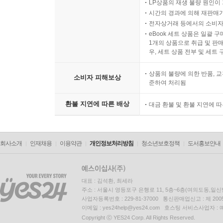
LP상품의 재생 불량 원인이 기
시간의 경과에 의해 재판매가
전자상거래 등에서의 소비자
eBook 세트 상품은 일괄 
1개의 상품으로 취급 및 판매
우, 세트 상품 전부 및 세트
상품의 불량에 의한 반품, 교
소비자 피해보상
준하여 처리됨
환불 지연에 따른 배상
대금 환불 및 환불 지연에 
회사소개
인재채용
이용약관
개인정보처리방침
청소년보호정책
도서홍보안내
대표 : 김석환, 최세라
주소 : 서울시 영등포구 은행로 11, 5층~6층(여의도동,일신
사업자등록번호 : 229-81-37000 통신판매업신고 : 제 200
이메일 : yes24help@yes24.com 호스팅 서비스사업자 :
Copyright ⓒ YES24 Corp. All Rights Reserved.