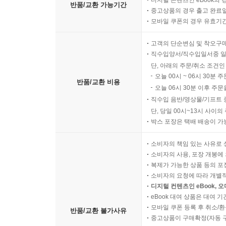
반품/교환 가능기간
중고상품의 경우 출고 완료일
모바일 쿠폰의 경우 유효기간(
고객의 단순변심 및 착오구
직수입양서/직수입일서중 일
단, 아래의 주문/취소 조건인
오늘 00시 ~ 06시 30분 
반품/교환 비용
오늘 06시 30분 이후 주문
직수입 음반/영상물/기프트 
단, 당일 00시~13시 사이
박스 포장은 택배 배송이 가
소비자의 책임 있는 사유로 
소비자의 사용, 포장 개봉에 
복제가 가능한 상품 등의 포장을 
소비자의 요청에 따라 개별
디지털 컨텐츠인 eBook, 
eBook 대여 상품은 대여 기
모바일 쿠폰 등록 후 취소/환
반품/교환 불가사유
중고상품이 구매확정(자동 