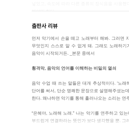
넣었고, 속도에 따라 다른 종류의 장식음을 사용했
해야만 한다.
--- p.67
출판사 리뷰
포도주를 잔에 따라 향을 맡고 입안에 머금은 채 혀를
먼저 악기에서 손을 떼고 노래부터 해봐. 그러면 
시간. 선생님이 원하는 초견은 그런 것이었다. 선생
무엇인지 스스로 알 수 없게 돼. 그래도 노래하기
표를 하나하나 읽지 말고 화성을 파악해서 연주할 
음악이 시작되거든. _본문 중에서
--- p.73~74
횡격막, 음악의 언어를 이해하는 비밀의 열쇠
앙상블은 타인을 통해 음악 세계를 확장한다. 나의 
인은 지옥이라 했던가? 앙상블에서 타인은 내가 보지
음악 수업 때 쓰는 말들은 대개 추상적이다. ‘노래
--- p.90
단어를 써서, 단순 명쾌한 문장으로 설명해주셨는데
한다. 왜냐하면 악기를 통해 흘러나오는 소리는 연
처음 요가 수업을 받은 날, 요가 선생님은 새로운 동
님이 말했다. “이제 스스로 숫자를 세며 동작을 
“은혜야, 노래해 노래.” 나는 악기를 연주하고 있
다. 일정한 속도로 숫자를 세는 음악 연습은 요가와 
부드럽게 연결하라는 뜻인가 보다 생각했을 뿐. 그러
자세히 들여다 보고 음미하는 훈련.