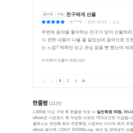
친구에게 선물
종이책
구매
b*****0
2021-10-15
신고
|
|
|
주변에 음악을 좋아하는 친구가 있어 선물하려고
식 관한 내용이 나올 줄 알았는데 음악으로 인
는 느낌? 제목만 보고 관심 없을 뻔 했는데 새
이 리뷰가 도움이 되었나요?
1
2
한줄평
(11건)
1,000원 이상 구매 후 한줄평 작성 시
일반회원 50원, 마니
eBook은 다운로드 후 작성한 리뷰만 YES포인트 지급됩니
클래스는 첫번째 회차 주문확정 시점부터 마지막 회차 주문
eBook 페이백, CD/LP, DVD/Blu-ray, 패션 및 판매금