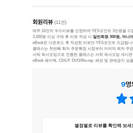
--- p.112~113
악보가 소리가 되기까지
속도를 기억하는 것은 즐겁다. 벚꽃 잎이 봄바람에 
회원리뷰
일상에서 ‘정도의 차이일 뿐’이라는 표현을 쓰는 
(11건)
울씩 떨어지다가 점점 빨라지며 시원한 소나기가 되는
연연하지 말라는 뜻을 전하고 싶을 때 쓰는 표현이다
매주 10건의 우수리뷰를 선정하여 YES포인트 3만원을 드
깨를 가진 투수의 투구 속도 등. 우리는 무언가를 
3,000원 이상 구매 후 리뷰 작성 시
일반회원 300원, 마니아
들려오는 속도가 있다.
eBook은 다운로드 후 작성한 리뷰만 YES포인트 지급됩니
예를 들어, 악상기호 중 피아노(p)는 피아니시모(p
--- p.144
클래스는 첫번째 회차 주문확정 시점부터 마지막 회차 주문
없다. 연주 속도를 나타내는 악상기호도 마찬가지다
사락 독서모임으로 진행된 클래스는 사락 독서모임 게시판
늦추라는 것인지 작곡가는 알려주지 않는다. 그러므
eBook 페이백, CD/LP, DVD/Blu-ray, 패션 및 판매금
“네가 연주하고 있는 그건 가브리엘 포레가 연주했던
호하려고 파이프를 모두 숨겨뒀다가 전쟁이 끝나고 
악보라는 기호는 너무나 성글어서 연주자는 온갖 
수백 년의 역사를 지닌 파이프오르간의 깊이 있는 
9
명
사사로운 결정이 소리에 투영된다는 뜻이다. (중략
지난 역사와 현재의 시간이 만나면 강렬하고 짜릿한
모든 재료를 늘어놓고 가장 어울리는 조합을 찾는 시
강도나 소리와 소 리의 연결이 될 수도 있고, 때로
--- p.184
시작된다. 나는 무엇을 표현하고 싶은가? 내가 원하
별점별로 리뷰를 확인해 보세