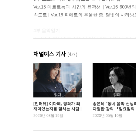
Var.15 메트로놈과 시간의 윤곽선 | Var.16 ㅤ600
속도로 | Var.19 피에로의 우울한 춤, 달빛의 사라방드 
4부 음악일기
Var.22 존 다울런드: 언제나 다울런드, 언제나 슬픔 
올리는 꽃 | Var.25 파이프 오르간: 인간으로부터 한 
채널예스 기사
Var.28 트라베소: 그 무해한 식물성 소리 | Var.2
(4개)
〈유대인의 삶〉: 이방인의 기도 | Var.32 에릭 사
시, 환희의 노래
Coda 오늘은 오늘의 음악을 배운다
읽다
읽다
[인터뷰] 이다혜, 영화가 왜
송은혜 "동네 음악 선생
재미있는지를 말하는 사람 |
다정한 강의 『일요일의
예스24
악실』"
2026년 03월 19일
2023년 05월 10일