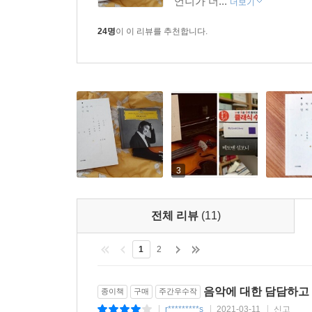
언니가 더...
더보기
24명
이 이 리뷰를 추천합니다.
3
전체 리뷰
(11)
1
2
음악에 대한 담담하고
종이책
구매
주간우수작
r*********s
2021-03-11
신고
|
|
|