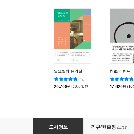
일요일의 음악실
창조적 행위
7건
20,700
원
(10% 할인)
17,820
원
(10
음악의 언어
도서정보
리뷰/한줄평
(11/11)