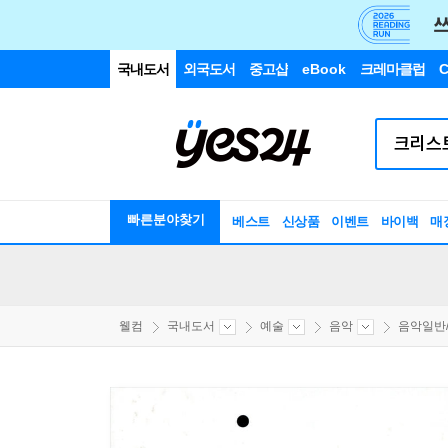
국내도서
외국도서
중고샵
eBook
크레마클럽
C
빠른분야찾기
베스트
신상품
이벤트
바이백
매
웰컴
국내도서
예술
음악
음악일반