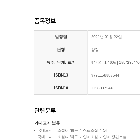
품목정보
발행일
2021년 01월 22일
판형
양장
쪽수, 무게, 크기
944쪽 | 1,460g | 155*235*
ISBN13
9791158887544
ISBN10
115888754X
관련분류
카테고리 분류
국내도서
소설/시/희곡
장르소설
SF
국내도서
소설/시/희곡
영미소설
영미 장편소설