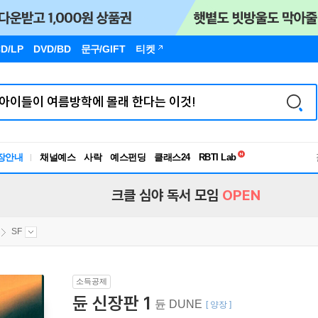
D/LP
DVD/BD
문구
/GIFT
티켓
독서유형검사
장안내
채널예스
사락
예스펀딩
클래스24
RBTI Lab
독서유형검사
크클 심야 독서 모임
OPEN
SF
소득공제
듄 신장판 1
듄 DUNE
[ 양장 ]