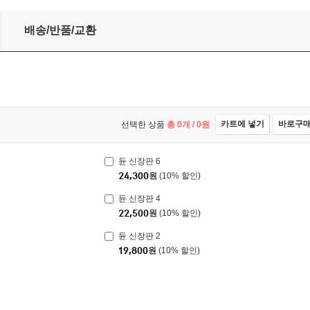
배송/반품/교환
카트에 넣기
바로구
선택한 상품
총
0
개 /
0
원
듄 신장판 6
24,300
원
(10% 할인)
듄 신장판 4
22,500
원
(10% 할인)
듄 신장판 2
19,800
원
(10% 할인)