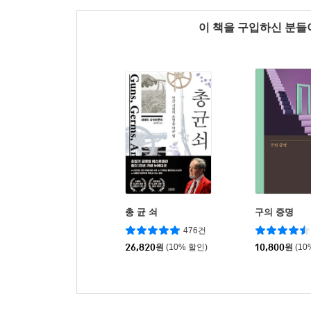
이 책을 구입하신 분
총 균 쇠
구의 증명
476건
26,820
원
(10% 할인)
10,800
원
(10