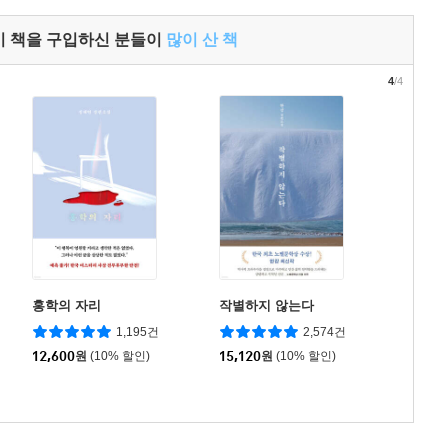
이 책을 구입하신 분들이
많이 산 책
4
/4
홍학의 자리
작별하지 않는다
1,195건
2,574건
12,600
원
(10% 할인)
15,120
원
(10% 할인)