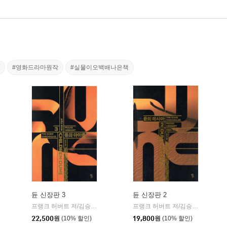
#영화드라마원작
#실물이오백배나은책
듄 신장판 3
듄 신장판 2
황금가지
프랭크 허버트 저/김승욱 역
황금가지
프랭크 허버트 저/김승욱 역
황금
|
|
|
22,500
원
(10% 할인)
19,800
원
(10% 할인)