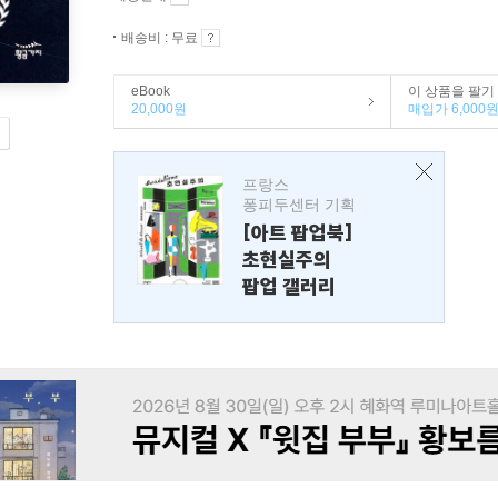
배송비 : 무료
eBook
이 상품을 팔기
20,000원
매입가 6,000
프랑스
퐁피두센터 기획
[아트 팝업북]
초현실주의
팝업 갤러리