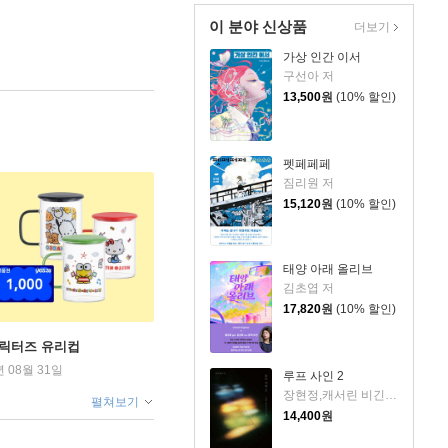
이 분야 신상품
더보기
가상 인간 이서
구선아 저
13,500
원
(10% 할인)
펫페페페
짐리원 저
15,120
원
(10% 할인)
태양 아래 올리브
김초엽 저
17,820
원
(10% 할인)
캐릭터즈 유리컵
년 08월 31일
루프 사인 2
장현정,캐서린 비긴즈 저
펼쳐보기
14,400
원