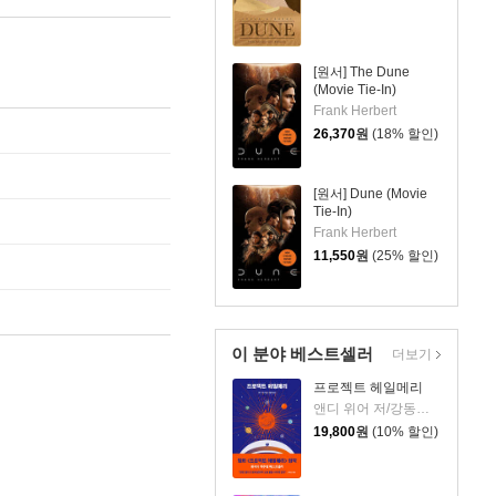
[원서] The Dune
(Movie Tie-In)
Frank Herbert
26,370
원
(18% 할인)
[원서] Dune (Movie
Tie-In)
Frank Herbert
11,550
원
(25% 할인)
이 분야 베스트셀러
더보기
프로젝트 헤일메리
앤디 위어 저/강동혁 역
19,800
원
(10% 할인)