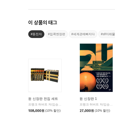
이 상품의 태그
#듄친자
#집콕엔장편
#세계관에빠지다
#sf/미래물
듄 신장판 전집 세트
듄 신장판 1
프랭크 허버트 저/김승욱 역
황금가지
프랭크 허버트 저/김승욱 역
|
108,000
원
(10% 할인)
27,000
원
(10% 할인)