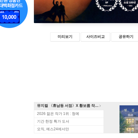
미리보기
사이즈비교
공유하기
뮤지컬 〈휴남동 서점〉X 황보름 작가 북토크
2026 젊은 작가 1위 : 청예
기간 한정 특가 도서
오직, 예스24에서만