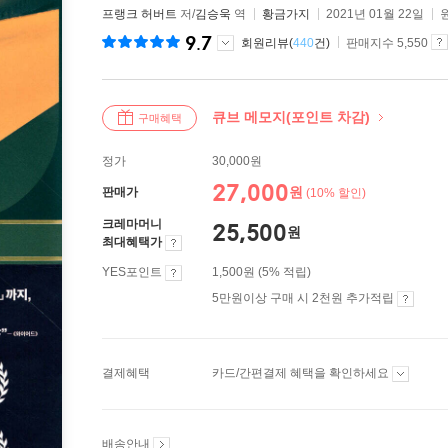
프랭크 허버트
저/
김승욱
역
황금가지
2021년 01월 22일
9.7
회원리뷰(
440
건)
판매지수 5,550
큐브 메모지(포인트 차감)
구매혜택
정가
30,000원
27,000
원
판매가
(10% 할인)
크레마머니
25,500
원
최대혜택가
YES포인트
1,500원 (5% 적립)
5만원이상 구매 시 2천원 추가적립
결제혜택
카드/간편결제 혜택을 확인하세요
배송안내