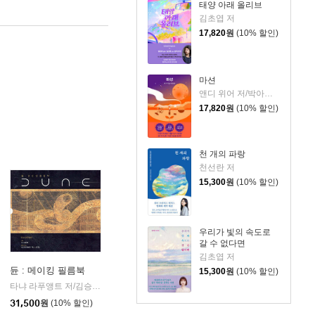
태양 아래 올리브
김초엽 저
17,820
원
(10% 할인)
마션
앤디 위어 저/박아람 역
17,820
원
(10% 할인)
천 개의 파랑
천선란 저
15,300
원
(10% 할인)
우리가 빛의 속도로
갈 수 없다면
김초엽 저
듄 : 메이킹 필름북
15,300
원
(10% 할인)
가지
타냐 라푸앵트 저/김승욱 역
문학수첩
|
31,500
원
(10% 할인)