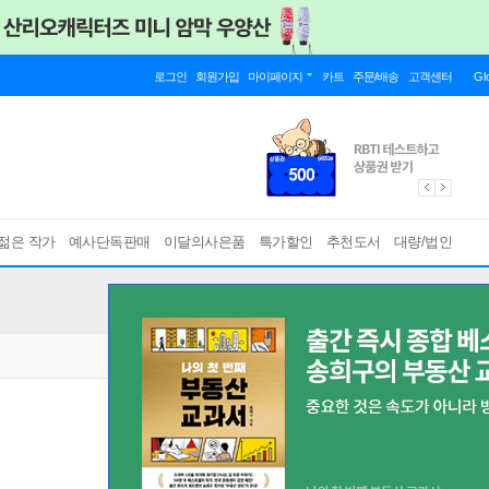
로그인
회원가입
마이페이지
카트
주문/배송
고객센터
Gl
젊은 작가
예사단독판매
이달의사은품
특가할인
추천도서
대량/법인