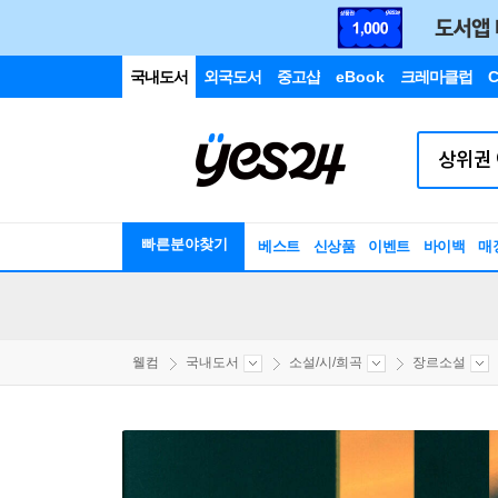
국내도서
외국도서
중고샵
eBook
크레마클럽
C
빠른분야찾기
베스트
신상품
이벤트
바이백
매
웰컴
국내도서
소설/시/희곡
장르소설