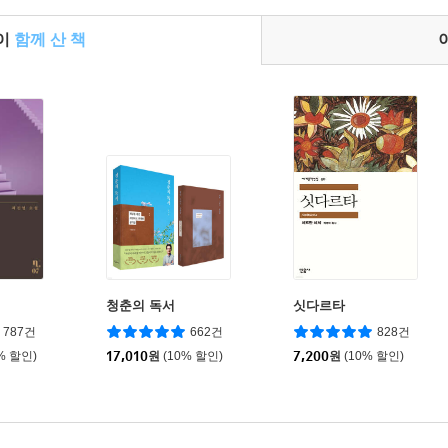
들이
함께 산 책
청춘의 독서
싯다르타
787건
662건
828건
% 할인)
17,010
원
(10% 할인)
7,200
원
(10% 할인)