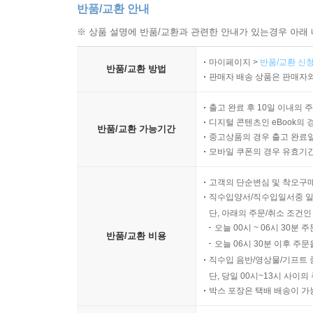
반품/교환 안내
※ 상품 설명에 반품/교환과 관련한 안내가 있는경우 아래 
마이페이지 >
반품/교환 신청
반품/교환 방법
판매자 배송 상품은 판매자와
출고 완료 후 10일 이내의 
디지털 콘텐츠인 eBook의 
반품/교환 가능기간
중고상품의 경우 출고 완료일
모바일 쿠폰의 경우 유효기간(
고객의 단순변심 및 착오구
직수입양서/직수입일서중 일
단, 아래의 주문/취소 조건인
오늘 00시 ~ 06시 30분 
반품/교환 비용
오늘 06시 30분 이후 주문
직수입 음반/영상물/기프트 
단, 당일 00시~13시 사이
박스 포장은 택배 배송이 가