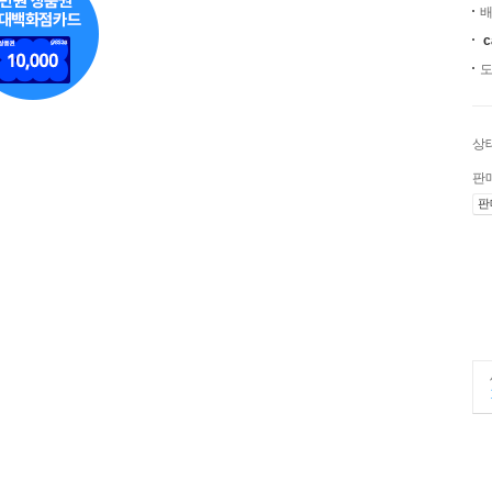
배
c
도
상
판
판