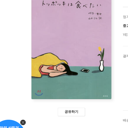
정
중
Y
결
공유하기
배