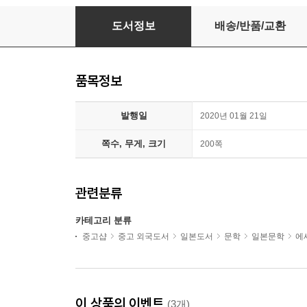
死にたいけどトッポッキは食べたい
도서정보
배송/반품/교환
품목정보
발행일
2020년 01월 21일
쪽수, 무게, 크기
200쪽
관련분류
카테고리 분류
중고샵
중고 외국도서
일본도서
문학
일본문학
에
이 상품의 이벤트
(3개)