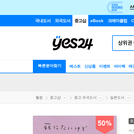
국내도서
외국도서
중고샵
eBook
크레마클럽
C
빠른분야찾기
베스트
신상품
이벤트
바이백
매
웰컴
중고샵
중고 외국도서
일본도서
중
50%
ペ