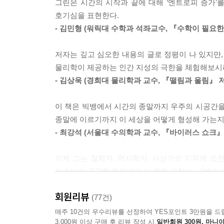
그린은 시간의 시작과 끝에 대해 ‘엔트로피 증가’
과학적 미스터리들이 여전히 풀리지 않은 채 남아 
[자유의지를 물리 법칙으로 풀어낼 수 있나?]
호기심을 표현한다.
우리의 개성과 가치, 그리고 자존감은 우리 스스로 
- 김민형 (워릭대 수학과 석좌교수, 『수학이 필요한
저자가 직접 말하는 『엔드 오브 타임』의 방향
디딜 곳이 없어진다. 우리는 우주의 냉정한 법칙에
도, 감정도 없는 입자의 횡포 속에서 자유의지가 살
저자는 깊고 심오한 내용의 글로 정평이 나 있지만,
앞으로 우리는 시간대를 거슬러가면서 언젠가 붕괴
간 특유의 자존심은 사정없이 구겨진다. 그래서 많
물리학이 제공하는 인간 지성의 극한을 체험해보시
살펴볼 것이다. 그리고 “인간의 삶이 유한한 것처
주의적 관점을 포기한 사람도 있었다. 우리가 개개의
- 김상욱 (경희대 물리학과 교수, 『떨림과 울림』 
어느 단계에 이르면 어떤 형태로든 조직화된 
가 입증하고 있지만, 인간의 몸과 두뇌를 구성하는 1
극복해나갈지도 생각해볼 것이다. 우리가 아는 한
나 있을 지도 모른다. 그렇다면 미시 세계에서 금지
이 책은 빅뱅에서 시간의 종말까지 우주의 시공간을
존재하다가 사라질 운명이다. 우리는 뚜렷한 목적
종말에 이르기까지 이 세상을 어떻게 형성해 가는지
자문하고 있다. 존재 이유가 확실치 않은 법칙에 
[우주 역사를 통틀어 매우 희귀하고 특별한 시간을 
- 최강석 (서울대 수의학과 교수, 『바이러스 쇼크』
우리는 시간이 처음 흐르기 시작했던 시점부터 종말
우리는 무상하기 그지없는 일시적 존재다. 그러나 
길을 가게 될지 알아볼 것이다. 그리고 이 과정에
동안 우리는 자기 성찰을 통해 만물에 가치를 부여하
이제 그는 철학자, 역사학자, 사상가의 지위에 도전
알아볼 것이다. (_서문에서 일부 발췌편집)
미 우주의 타임라인을 조망한 우리는 그것이 이룰 
모습일지 궁금한 독자에게 이 책을 권한다. 『엘러
돌아보고, 자신이 얼마나 단명한 존재인지를 깨닫고
- 한정훈 (성균관대 물리학과 교수, 『물질의 물리
빅뱅, 별과 생명의 시작, 의식, 종교, 예술, 그리
풀었다는 것은 정말로 놀라운 일이 아닐 수 없다
회원리뷰
(77건)
모든 것이 가능한 우주적 순간에 보내는 러브레터.
매주 10건의 우수리뷰를 선정하여 YES포인트 3만원을 드
『엔드 오브 타임』에는 우주를 이해하기 위해 
--- 본문 중에서
3,000원 이상 구매 후 리뷰 작성 시
일반회원 300원, 마니아
- 데니스 오버바이, [뉴욕타임스]