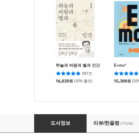
하늘과 바람과 별과 인간
E=mc²
297건
16,020
원
(10% 할인)
15,300
원
(10
엔드 오브 타임
도서정보
리뷰/한줄평
(77/145)