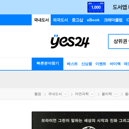
국내도서
외국도서
중고샵
eBook
크레마클럽
C
빠른분야찾기
베스트
신상품
이벤트
바이백
매
웰컴
국내도서
자연과학
물리학
물