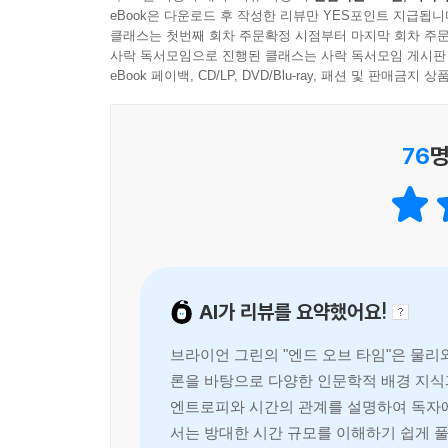
방대하지만, 아주 우아하고 단순한 수학 법칙을 따
eBook은 다운로드 후 작성한 리뷰만 YES포인트 지급됩니
혼돈 속에서 생명은 어떻게 태어났으며, 단명(短命
클래스는 첫번째 회차 주문확정 시점부터 마지막 회차 주문
브라이언 그린은 자신의 개인적 이야기, 과학적 
사락 독서모임으로 진행된 클래스는 사락 독서모임 게시판
이야기와 신화, 종교, 창조적 표현, 그리고 과학을
간단한 해법이 없을 뿐 아니라 결코 해결되지 않을 
eBook 페이백, CD/LP, DVD/Blu-ray, 패션 및 판매금
운명이지만, 우리가 겪는 경이롭고 심오한 경험과 
- 프리얌바다 나타라잔 , [월스트리트저널]
과학은 이 차가운 우주에서 생겨난
76
명
아이디어가 가득하다. 그린의 이야기에는 오로라 
인간의 ‘의식’을 설명할 수 있을까?
월도 에머슨의 “숭고한 법칙은 원자와 은하계를 통해
이야기 이상이라고 할 수 있다.
브라이언 그린은 잘 정돈된 일련의 이야기(입자,
- 필립 볼, [네이처]
조명함으로써, 우리는 어떻게 존재하게 되었으며 
독자들은 우주의 시작에서 끝에 이르는 이 장대한 
우리의 존재를 더욱 깊이 이해할 수 있을 것이다.
AI가 리뷰를 요약했어요!
결국 이 책의 목적은 한 마디로, ‘우주의 역사라
브라이언 그린의 "엔드 오브 타임"은 물리
마지막 순간까지의 여정으로 안내하면서, 어떻게 
론을 바탕으로 다양한 인문학적 배경 지식과
신화, 종교, 창조적 표현, 과학을 통해 인간 스스로
엔트로피와 시간의 관계를 설명하여 독자에
행성, 의식에서 창의성, 물질에서 의미에 이르기까
서는 방대한 시간 규모를 이해하기 쉽게 