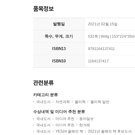
품목정보
발행일
2021년 02월 15일
쪽수, 무게, 크기
532쪽 | 944g | 153*224*35
ISBN13
9791164137411
ISBN10
1164137417
관련분류
카테고리 분류
국내도서
자연과학
물리학
물리학 일반
수상내역 및 미디어 추천 분류
국내도서
미디어 추천
동아일보
국내도서
미디어 추천
한겨레
국내도서
YES24 올해의 책
2021년 올해의 책 후보도서