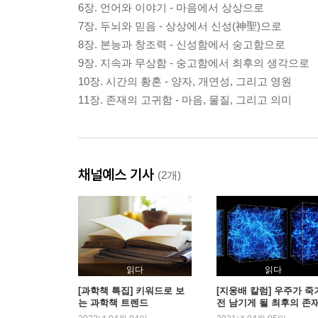
6장. 언어와 이야기 - 마음에서 상상으로
7장. 두뇌와 믿음 - 상상에서 신성(神聖)으로
8장. 본능과 창조력 - 신성함에서 숭고함으로
9장. 지속과 무상함 - 숭고함에서 최후의 생각으로
10장. 시간의 황혼 - 양자, 개연성, 그리고 영원
11장. 존재의 고귀함 - 마음, 물질, 그리고 의미
채널예스 기사
(2개)
읽다
읽다
[과학책 특집] 키워드로 보
[지웅배 칼럼] 우주가 죽
는 과학책 트렌드
전 남기게 될 최후의 존
는?