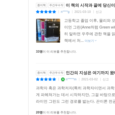
이 책의 시작과 끝에 당신이
종이책
주간우수작
n****g
2021-03-10
신고
|
|
|
고등학교 졸업 이후, 물리와 
이언 그린(Anne처럼 Green 
히 말하면 우주에 관한 책을 
책에서 처...
더보기
33명
이 이 리뷰를 추천합니다.
인간의 지성은 여기까지 왔
종이책
주간우수작
n*****m
2021-03-02
신고
|
|
|
과학자 혹은 과학저자(특히 과학자이면서 과학저
게 파헤쳐가는 데서 시작하지만, 그걸 바탕으로
라이언 그린도 그런 경로를 밟는다. 끈이론 전공
20명
이 이 리뷰를 추천합니다.