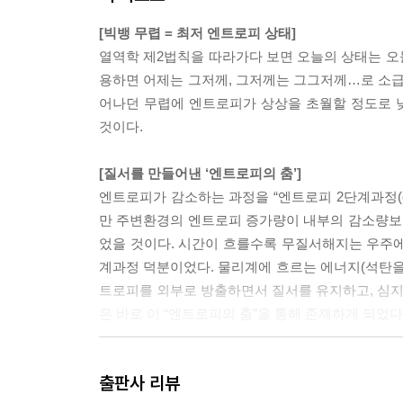
[빅뱅 무렵 = 최저 엔트로피 상태]
열역학 제2법칙을 따라가다 보면 오늘의 상태는 오
용하면 어제는 그저께, 그저께는 그그저께…로 소급
어나던 무렵에 엔트로피가 상상을 초월할 정도로 
것이다.
[질서를 만들어낸 ‘엔트로피의 춤’]
엔트로피가 감소하는 과정을 “엔트로피 2단계과정(ent
만 주변환경의 엔트로피 증가량이 내부의 감소량보다
었을 것이다. 시간이 흐를수록 무질서해지는 우주에
계과정 덕분이었다. 물리계에 흐르는 에너지(석탄을
트로피를 외부로 방출하면서 질서를 유지하고, 심지어
은 바로 이 “엔트로피의 춤”을 통해 존재하게 되었다
[왜 양자역학인가? …모른다]
출판사 리뷰
왜 현실은 양자역학의 법칙을 따르는 것일까? 나도 