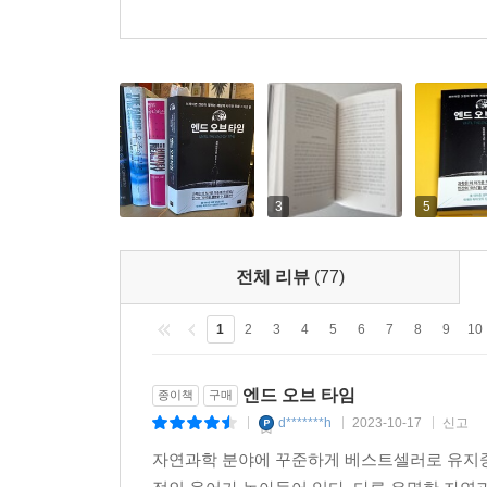
3
5
전체 리뷰
(77)
1
2
3
4
5
6
7
8
9
10
엔드 오브 타임
종이책
구매
d*******h
2023-10-17
신고
|
|
|
자연과학 분야에 꾸준하게 베스트셀러로 유지중인