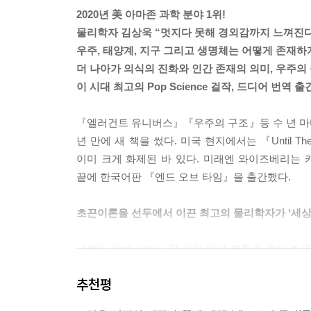
적 결과들이 수많은 실험결과와 정확하게 일치했기
2020년 美 아마존 과학 분야 1위!
교조차 안 되는 작은 영역에 집중되어있기 때문에,
물리학자 김상욱 “멋지다 못해 경외감까지 느껴진다
정교했다면 우리의 직관은 양자적 현상을 기초로 형
우주, 태양계, 지구 그리고 생명체는 어떻게 존재하
학이 뼈 속에 각인되어있는 것처럼(탁자에서 떨어
더 나아가 의식의 진화와 인간 존재의 의미, 우주
고있기 때문이다), 양자적 현상에도 거의 본능적으
이 시대 최고의 Pop Science 걸작, 드디어 번역 출
을 간접적으로 이해하는 수밖에 없다.
『엘러건트 유니버스』『우주의 구조』등 수 년 마다 
[‘의식’을 과학적으로 설명한다는 어려움]
년 만에 새 책을 썼다. 미국 현지에서는 『Until T
우리는 아직도 의식의 경험을 과학적 언어로 설명하
이미 크게 화제된 바 있다. 미래엔 와이즈베리는
을 밝히지 못한 것이다. 누군가가 “의식은 전통 과
끝에 한국어판 『엔드 오브 타임』을 출간했다.
도 않다. 사고에 대해 깊이 생각해 본 사람이라면,
초끈이론을 선두에서 이끈 최고의 물리학자가 ‘세상
[두뇌 속 입자의 운동이 어떻게 감정과 감각을 낳을 
마음도 없고, 생각도 없고, 감정도 없는 입자의 무
『엔드 오브 타임』은 그의 지난 책들과 결이 조금
자는 질량과 전기전하를 비롯한 몇 가지 특성을 
이론을 설명하던 과거 저서들과 비교하면, 이번 책
이런 양은 주관적 경험과 완전히 무관하다. 그런데
추천평
느껴진다. 물론 책의 모든 문장은 과학적이고 논
낳는다는 말인가?
아니라 우주와 생명, 인간의 정신에 이르기까지 