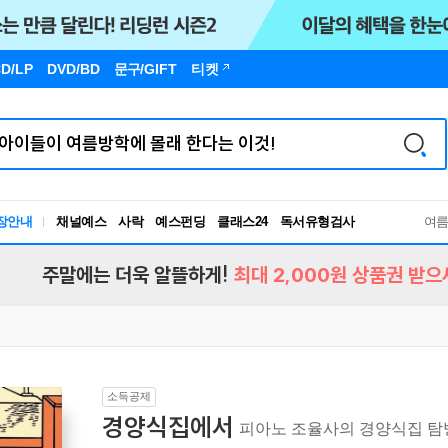
D/LP
DVD/BD
문구
/GIFT
티켓
독서유형검사
장안내
채널예스
사락
예스펀딩
클래스24
여
RBTI Lab
독서유형검사
주말에는 더욱 알뜰하게!
최대 2,000원 상품권 받으
소득공제
경양식집에서
피아노 조율사의 경양식집 탐