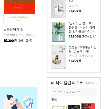
야기
임열 저
15,000
원
[블라인드북] 여름의
문장들 : 이놈의 장마
노르웨이의 숲
는 언제쯤 끝나려나.
무라카미 하루키 저/양억관 역
민음사
|
19,800
원
(10% 할인)
15,300
원
(10% 할인)
인생을 요리하는 사람
들 (큰글자도서)
박지영,방기수,이영숙,조광효,조은주,최지형 저
48,000
원
이 책이 담긴
리스트
더보기
m*******6
님의 리스트
인생