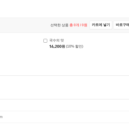
카트에 넣기
바로구
선택한 상품
총
0
개 /
0
원
국수의 맛
16,200
원
(10% 할인)
mm