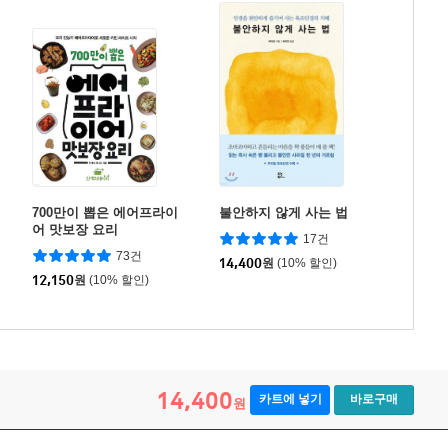
700만이 뽑은 에어프라이
불안하지 않게 사는 법
어 맛보장 요리
17건
73건
14,400
원
(10% 할인)
12,150
원
(10% 할인)
14,400
카트에 넣기
바로구매
원