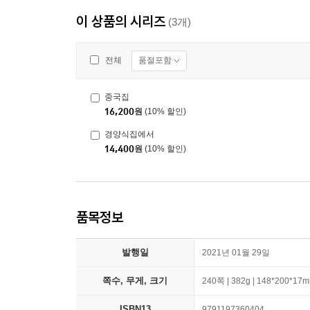
이 상품의 시리즈
(3개)
품절포함
전체
중국집
16,200
원
(10% 할인)
경양식집에서
14,400
원
(10% 할인)
품목정보
발행일
2021년 01월 29일
쪽수, 무게, 크기
240쪽 | 382g | 148*200*17
ISBN13
9791197360404