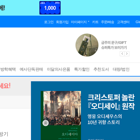
로그인
회원가입
마이페이지
카트
주문/배송
고객센터
Gl
름방학혜택
예사단독판매
이달의사은품
특가할인
추천도서
대량/법인
세요!
방기