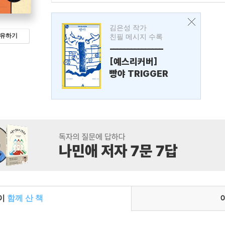
김은성 작가
유하기
친필 메시지 수록
---------------
[예스리커버]
빵야 TRIGGER
들이
함께 산 책