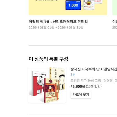
이달의 책 8월 : 산리오캐릭터즈 유리컵
여
2026년 08월 01일 ~ 2026년 08월 31일
20
이 상품의 특별 구성
중국집 + 국수의 맛 + 경양식
3권
조영권 저/이윤희 그림
린틴틴
|
|
46,800
원
(10% 할인)
카트에 넣기