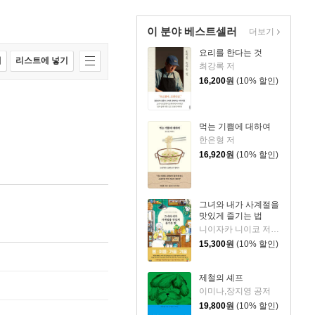
이 분야 베스트셀러
더보기
요리를 한다는 것
매
리스트에 넣기
최강록 저
16,200
원
(10% 할인)
먹는 기쁨에 대하여
한은형 저
16,920
원
(10% 할인)
그녀와 내가 사계절을
맛있게 즐기는 법
니이자카 니이코 저/이수은 역
15,300
원
(10% 할인)
제철의 셰프
이미나,장지영 공저
19,800
원
(10% 할인)