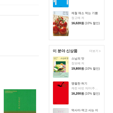
제철 채소 먹는 기쁨
정고메 저
16,020
원
(10% 할인)
이 분야 신상품
더보기
스님의 맛
장보배 저
19,800
원
(10% 할인)
맹렬한 허기
캐런 바빈 저/이주혜 역
16,200
원
(10% 할인)
먹사이-먹고 사는 이