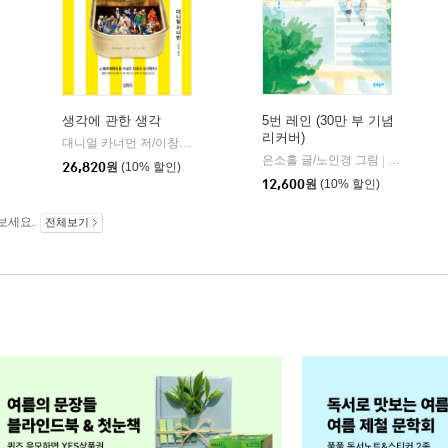
생각에 관한 생각
5번 레인 (30만 부 기념
리커버)
대니얼 카너먼 저/이창신 역
김영사
|
은소홀 글/노인경 그림
문학동네
|
26,820
원
(10% 할인)
12,600
원
(10% 할인)
보세요.
전체보기