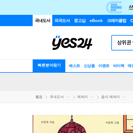
국내도서
외국도서
중고샵
eBook
크레마클럽
C
빠른분야찾기
베스트
신상품
이벤트
바이백
매
웰컴
국내도서
에세이
음식 에세이