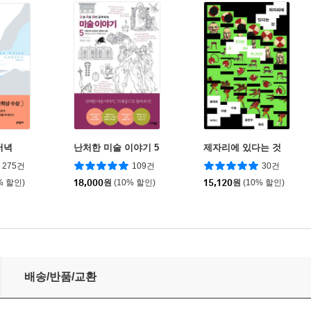
저녁
난처한 미술 이야기 5
제자리에 있다는 것
275건
109건
30건
% 할인)
18,000
원
(10% 할인)
15,120
원
(10% 할인)
배송/반품/교환