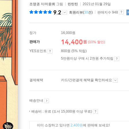
조영권
저/
이윤희
그림
린틴틴
2021년 01월 29일
9.2
회원리뷰(
30
건)
판매지수 948
정가
16,000원
14,400
원
판매가
(10% 할인)
YES포인트
800원 (5% 적립)
5만원이상 구매 시 2천원 추가적립
결제혜택
카드/간편결제 혜택을 확인하세요
배송안내
배송비 : 유료 (도서 15,000원 이상 무료)
이미 소장하고 있다면
2,400원
에 판매해 보세요!