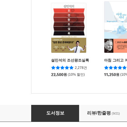
설민석의 조선왕조실록
아침 그리고 
2,278건
22,500
원
(10% 할인)
11,250
원
(10
경양식집에서
도서정보
리뷰/한줄평
(9/21)