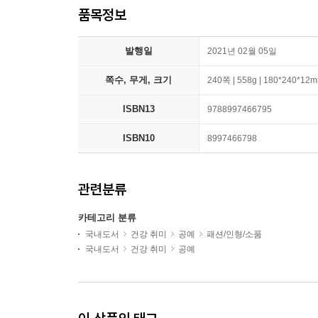
품목정보
발행일
2021년 02월 05일
쪽수, 무게, 크기
240쪽 | 558g | 180*240*12
ISBN13
9788997466795
ISBN10
8997466798
관련분류
카테고리 분류
국내도서
건강 취미
공예
패션/인형/소품
국내도서
건강 취미
공예