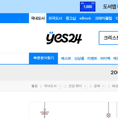
국내도서
외국도서
중고샵
eBook
크레마클럽
C
빠른분야찾기
베스트
신상품
이벤트
바이백
매
20
웰컴
국내도서
건강 취미
공예
패션