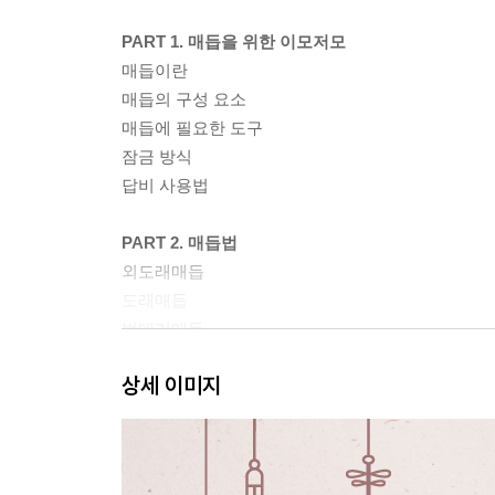
PART 1. 매듭을 위한 이모저모
매듭이란
매듭의 구성 요소
매듭에 필요한 도구
잠금 방식
답비 사용법
PART 2. 매듭법
외도래매듭
도래매듭
번데기매듭
가락지매듭
상세 이미지
오벌가락지매듭
동심결매듭
매화매듭
국화매듭