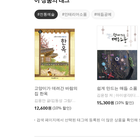
이 상품의 태그
#전통예술
#인테리어소품
#매듭공예
고양이가 데려간 바람의
쉽게 만드는 매듭 소품
집 한옥
김윤정 저
아이생각(디지털북스)
|
김용안 글/김동성 그림/이상현 감수
미래엔아이세움
|
15,300
원
(10% 할인)
12,600
원
(10% 할인)
검색 페이지에서 선택된 태그에 등록된 더 많은 상품을 확인해 