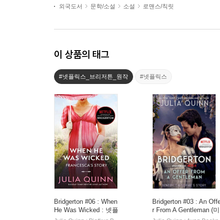
외국도서
문학/소설
소설
로맨스/칙릿
이 상품의 태그
#넷플릭스_브리저튼_원작
#넷플릭스
Bridgerton #06 : When
Bridgerton #03 : An Off
He Was Wicked : 넷플
r From A Gentleman (미
릭스 '브리저튼' 원작소
국판)