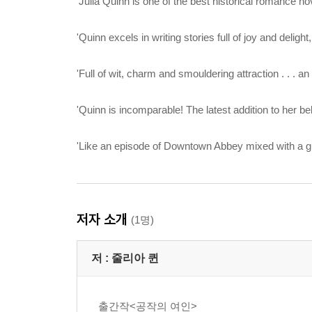
'Julia Quinn is one of the best historical romance n
'Quinn excels in writing stories full of joy and deli
'Full of wit, charm and smouldering attraction . . . 
'Quinn is incomparable! The latest addition to her b
'Like an episode of Downtown Abbey mixed with a 
저자 소개
(1명)
저 :
줄리아 퀸
출간작<공작의 여인>