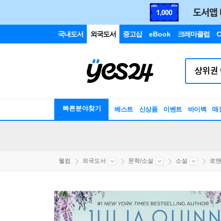
국내도서
외국도서
중고샵
eBook
크레마클럽
C
빠른분야찾기
베스트
신상품
이벤트
바이백
매
웰컴
외국도서
문학/소설
소설
로맨