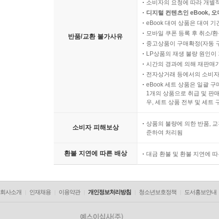
소비자의 요청에 따라 개별
디지털 컨텐츠인 eBook, 
eBook 대여 상품은 대여 기
모바일 쿠폰 등록 후 취소/환
반품/교환 불가사유
중고상품이 구매확정(자동 
LP상품의 재생 불량 원인이 기
시간의 경과에 의해 재판매가
전자상거래 등에서의 소비자
eBook 세트 상품은 일괄 
1개의 상품으로 취급 및 판매
우, 세트 상품 전부 및 세트
상품의 불량에 의한 반품, 교
소비자 피해보상
준하여 처리됨
환불 지연에 따른 배상
대금 환불 및 환불 지연에 
회사소개
인재채용
이용약관
개인정보처리방침
청소년보호정책
도서홍보안내