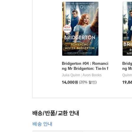
Bridgerton #04 : Romanci
Bridg
ng Mr Bridgerton: Tie-In f
ng Mr
or Penelope and Colin's
or Pe
Julia Quinn
Avon Books
Quinn,
|
Story
Story
14,000
원
(20% 할인)
19,8
배송/반품/교환 안내
배송 안내