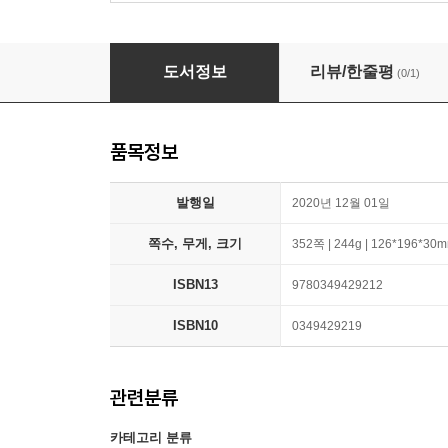
Bridgerton #01 : The Duke and I 넷플릭
도서정보
리뷰/한줄평
(0/1)
품목정보
발행일
2020년 12월 01일
쪽수, 무게, 크기
352쪽 | 244g | 126*196*30
ISBN13
9780349429212
ISBN10
0349429219
관련분류
카테고리 분류