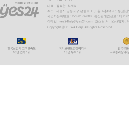
대표 : 김석환, 최세라
주소 : 서울시 영등포구 은행로 11, 5층~6층(여의도동,일신
사업자등록번호 : 229-81-37000 통신판매업신고 : 제 200
이메일 : yes24help@yes24.com 호스팅 서비스사업자 :
Copyright ⓒ YES24 Corp. All Rights Reserved.