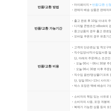
마이페이지 >
반품/교환 신청
반품/교환 방법
판매자 배송 상품은 판매자와
출고 완료 후 10일 이내의 
디지털 콘텐츠인 eBook의 
반품/교환 가능기간
중고상품의 경우 출고 완료일
모바일 쿠폰의 경우 유효기간(
고객의 단순변심 및 착오구
직수입양서/직수입일서중 일
단, 아래의 주문/취소 조건인
오늘 00시 ~ 06시 30분 
반품/교환 비용
오늘 06시 30분 이후 주문
직수입 음반/영상물/기프트 
단, 당일 00시~13시 사이
박스 포장은 택배 배송이 가
소비자의 책임 있는 사유로 
소비자의 사용, 포장 개봉에 
복제가 가능한 상품 등의 포장을 