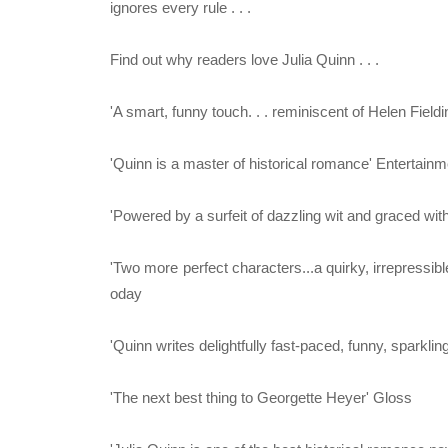
ignores every rule . . .
Find out why readers love Julia Quinn . . .
'A smart, funny touch. . . reminiscent of Helen Fiel
'Quinn is a master of historical romance' Entertain
'Powered by a surfeit of dazzling wit and graced with
'Two more perfect characters...a quirky, irrepressi
oday
'Quinn writes delightfully fast-paced, funny, sparkl
'The next best thing to Georgette Heyer' Gloss