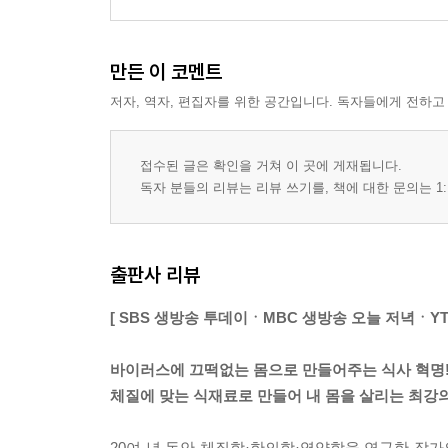
디톡스 기능을 갖춘 천연 소화제 무
환절기 감기 예방하고 입맛도 살리는 해독찌개 무꽃
감기에 잘 걸리는 체질에 좋은 무멸치조림 196
만든 이 코멘트
해독의 선수들이 모두 모였다 무황태채무침 197
저자, 역자, 편집자를 위한 공간입니다. 독자들에게 전하고
자연이 준 해독 보약 미나리
혈액을 맑게, 장운동 촉진에도 최고 미나리톳밥 199
접수된 글은 확인을 거쳐 이 곳에 게재됩니다.
콜레스테롤 걱정 뚝, 신장 기운 업 미나리삼겹살말이
독자 분들의 리뷰는 리뷰 쓰기를, 책에 대한 문의는 1:
사과를 넣어 장 건강 더욱 챙기는 미나리사과무침 2
토마토의 8배에 달하는 항산화 작용 비트
출판사 리뷰
아삭하고 달큰한 맛 비트나물볶음 203
장과 혈액을 깨끗하게 해독하는 비트물김치 204
[ SBS 생방송 투데이ㆍMBC 생방송 오늘 저녁ㆍYT
상큼한 생채로 즐기는 간 해독 반찬 비트생채 205
바이러스에 끄떡없는 몸으로 만들어주는 식사 혁명
양질의 섬유소로 장내 숙변과 부종 해결 콩나물
체질에 맞는 식재료로 만들어 내 몸을 살리는 최강
반찬 필요 없는 한끼 식사 콩나물밥 207
콩나물무침이 지겨울 때 중국식으로 콩나물볶음 20
20여 년 동안 체질학·한의학·영양학을 연구한 작가의