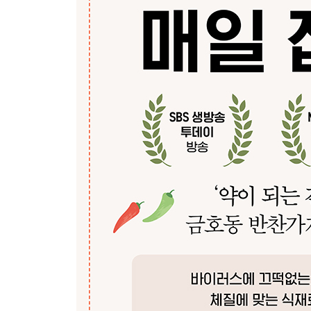
찬 기운 날리는 얼큰함 감자고추장찌개 73
쫀득하고 윤기 있는 밑반찬 감자대파조림 74
생감자를 샐러드처럼 특별하게 홍감자매실초절임 7
노화 방지와 성인병 예방에 탁월한 단호박
달콤하고 부드러운 겨울 별미 단호박찹쌀죽 77
달콤한 꿀을 넣어 더욱 따뜻하게 단호박꿀찜 78
양파 넣어 흡수율을 높인 단호박양파볶음 79
필수 아미노산 영양 공급원 달걀
명란젓으로 따뜻하고 부드럽게 달걀명란덮밥 81
감기 예방에 좋은 초간단 국물요리 달걀파국 82
토마토를 더해 심혈관에도 좋은 달걀토마토볶음 83
육고기를 대신하는 단백질 공급원 오징어
쫄깃하고 매콤한 고단백 한 끼 오징어두루치기덮밥 
소화 잘 되고 만들기 쉬운 오징어무조림 86
입맛 없을 때 새콤달콤하게 오징어양배추무침 87