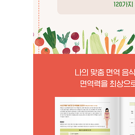
피로회복에 탁월한 코다리
칼칼한 한 그릇으로 몸속을 따뜻하게 코다리찌개 8
손님 초대 해독 밥상 코다리콩나물찜 90
비위가 약하고 매운맛이 싫다면 제격인
코다리간장조림 91
단백질과 비타민 풍부한 소고기
환절기 건강 챙기는 뜨끈한 국물 요리 소고기버섯전골
자연의 단맛으로 더욱 건강하게 소고기배장조림 94
매콤하게 색다른 별미로 소고기채소무침 95
PART 2 촉촉하게
녹황색 채소 중 베타카로틴 함량 가장 높은 당근
땅속의 따뜻한 재료로 속을 편하게 당근채소죽 99
건강 재료 한가득, 든든하게 즐기는