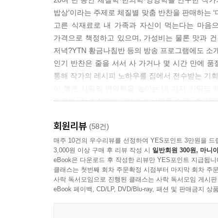
몸이 찬 체질의 해독 음식 콩나물겨자냉채 209
밥상’이라는 주제로 체질별 맞춤 반찬을 판매하는 ‘
고른 식재료로 내 가족과 자신이 먹는다는 마음으
지방분해에 탁월한 가을 보약 도토리묵
가격으로 책정하고 있으며, 가성비는 물론 맛과 건
다이어트 음식으로 손색없는 도토리김치묵밥 211
저녁?YTN 황금나침반 등의 방송 프로그램에도 소
참나물 넣어 더 향긋한 도토리묵참나물무침 212
인기 반찬은 줄을 서서 사 가거나 몇 시간 만에 
야채 듬뿍 넣어 만든 묵의 변신 도토리부침 213
통해 작가의 레시피 노하우를 집에서 전수받는 기회
이 책은 사람의 면역력을 높이는 네 가지 키워드 ‘
소화를 돕고 변비 개선에 좋은 사과
있으며, 한 식재료에 3개의 레시피를 수록, 총 1
장 건강 챙기는 든든한 아침 한 끼 사과바나나스프 2
신선한 식재료 고르는 방법과 보관법, 영양소가 파괴
얇은 크레이프 위에 담은 달콤함 사과바나나크레이프
회원리뷰
소개하고 있어 주부들의 매일 집밥에 대한 고민을 
(58건)
소장·대장의 유익균 살리는 사과단호박샐러드 217
매주 10건의 우수리뷰를 선정하여 YES포인트 3만원을 드
3,000원 이상 구매 후 리뷰 작성 시
일반회원 300원, 마니아
체질학·한의학·영양학을 접목한 ‘면역력 UP’ 보약
eBook은 다운로드 후 작성한 리뷰만 YES포인트 지급됩니
철분 풍부해 빈혈에 좋은 깻잎
8체질건강관리 지도사, 국제자연치유푸드 전문가,
클래스는 첫번째 회차 주문확정 시점부터 마지막 회차 주문
불 필요 없이 만드는 간단한 밑반찬 깻잎김치 219
모든 레시피 노하우를 담았습니다. 자신의 체질을
사락 독서모임으로 진행된 클래스는 사락 독서모임 게시판
입맛 자극하는 향긋함 깻잎볶음 220
면역과 건강에 효과를 줄 수 있는 확률을 높였습니다
eBook 페이백, CD/LP, DVD/Blu-ray, 패션 및 판매금
만들어 두면 든든한 밑반찬 깻잎찜 221
한 번 먹어보면 단골이 되는 소문난 반찬가게의 ‘맛 