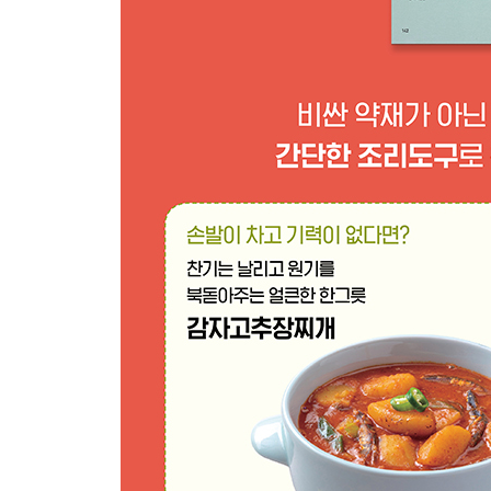
풍부한 수분과 칼륨으로 갈증 해소를 돕는 오이
아삭아삭 식감 좋은 밑반찬 오이파프리카볶음 157
무더위에 딱인 여름철 별미 오이파프리카물김치 15
달고 시원한 배와 오이의 환상궁합 오이배샐러드 15
서늘한 성질의 비타민 공급원 배추
배추로 시원하게 만든 배추백짬뽕 161
간·신장·비위에 좋은 알배추찜 162
아삭하고 시원한 색다른 물김치 알배추노각물김치 1
섬유질과 비타민 풍부한 저칼로리 영양 식품
양상추
샐러드 대신 볶음으로 즐기는 양상추새우볶음 165
열도 내리고 피부도 윤기있게 양상추견과청국장쌈 1
오이를 곁들여 상큼한 양상추오이샐러드 167