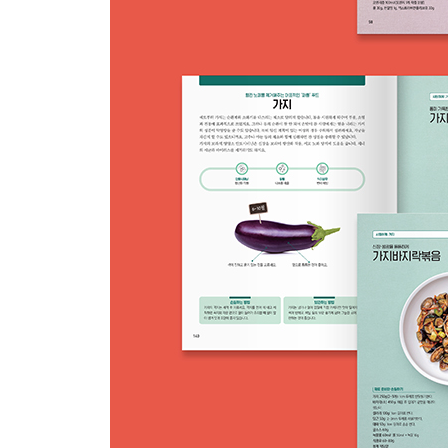
신장·방광을 튼튼하게 가지바지락볶음 142
상큼하고 시원한 여름 보약 가지배냉채 143
해독의 제왕 녹두
고소하고 부드러운 맛이 일품 녹두새우리조토 145
열이 많은 체질에 도움 되는 녹두죽 146
피로한 간에 활력을 높여주는 녹두전 147
신체 해독 작용에 탁월한 숙주
입안에서 느끼는 봄의 향기 숙주미역무침스프링롤 1
열 내리고 신장 튼튼하게 해주는 숙주돼지고기볶음 
혈액을 깨끗하게 해주는 숙주미나리샐러드 151
낮은 열량에 포만감 있는 청포묵
시원한 여름철 저칼로리 초간단 요리 청포묵콩국 15
탱글탱글하고 고소한 청포묵들깨가루무침 154
쫄깃하고 아삭한 식감 청포묵오이샐러드 155