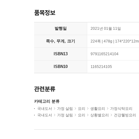
품목정보
발행일
2021년 01월 11일
쪽수, 무게, 크기
224쪽 | 478g | 174*220*12
ISBN13
9791165214104
ISBN10
1165214105
관련분류
카테고리 분류
국내도서
가정 살림
요리
생활요리
가정식탁요리
국내도서
가정 살림
요리
상황별요리
건강웰빙요리