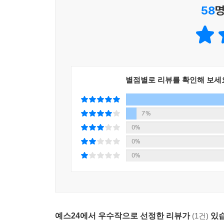
58
명
작가가 운영 중인 서울 금호동 반찬가게 ‘약이 
최소화하는 과학 조리는 기본이고 한의학을 바탕으
공개합니다.
한 가지 재료로 세 가지 음식을 만드는 ‘비용 DOWN
한 식재료에 국·찌개·밑반찬·샐러드 등 다양한 밥상
별점별로 리뷰를 확인해 보세
가족들이 좋아하는 라자냐와 냉채를, 밥상 위에 
샐러드를, 주스로만 갈아 마셨던 비트로 볶음과 물김
7%
흔한 재료로 누구나 쉽게 만드는 ‘15~20분‘ 초간단
0%
비싼 약재가 아닌 마트에서 흔히 구할 수 있는 
0%
불리거나 삶는 등의 시간이 필요한 레시피는 최소화하
0%
예스24에서 우수작으로 선정한 리뷰가
(1건)
있습