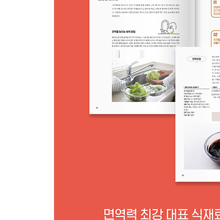
새콤달콤한 오렌지 곁들인 미역오렌지샐러드 113
단백질과 비타민 풍부한 김
간단하게 만드는 시원한 국물 요리 김국 115
구운 김보다 고영양 섭취가 가능한 김무침 116
식욕 돋우는 건강한 밑반찬 김장아찌 117
바닷속 영양 식물 파래
바다 향 가득한 파래당근전 119
호흡기에도 좋은 바다 영양제 파래무무침 120
바쁠 때 밑반찬으로 최고 파래장아찌 121
갯벌의 산삼 낙지
DHA가 풍부해 두뇌에도 좋은 낙지면역죽 123
나른하고 피곤할 때 한 그릇 뚝딱 낙지소고기전골 1
새콤달콤 맛있는 보양식 낙지초회 125
더덕, 산삼 못지않은 최강의 면역 재료 시금치