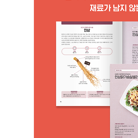
편식하는 아이들도 잘 먹는 시금치달걀덮밥 127
칼슘 흡수율이 높은 초간단 반찬 시금치겉절이 128
간단하게 만드는 스페인식 브런치 시금치또르띠야 1
쫄깃하고 비타민C 풍부한 웰빙 식품 새송이버섯
열이 많은 체질에게 좋은 새송이버섯밥 131
조미료 없어도 맛있는 새송이버섯돼지고기된장찌개 
비타민C 풍부한 파프리카 넣어 더 건강한 새송이버
귀중한 약재로 사용되는 연근
혈액을 맑게 하는 별미 밥 연근비트밥 135
아삭하고 쫀득한 건강 간식 연근비트전 136
오렌지의 상큼함을 더한 연근치커리샐러드 137
PART 3 시원하게
혈관 노폐물 제거해주는 대표적인 ‘퍼플’ 푸드 가지
풍미 가득한 이탈리아식 요리 가지라자냐 141