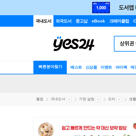
국내도서
외국도서
중고샵
eBook
크레마클럽
C
빠른분야찾기
베스트
신상품
이벤트
바이백
매
웰컴
국내도서
가정 살림
요리
생