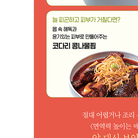
여름을 이기는 보약같은 채소 애호박
더울 때 열을 내리는 애호박비빔국수 169
더욱 시원하게 즐기는 애호박홍합찌개 170
아연이 풍부해 입맛 살리는 애호박굴전 171
열량이 낮고 식이섬유가 풍부해 체중관리에 효과적
지친 간과 신장에 좋은 청경채전복볶음 173
영양 가득, 샐러드처럼 즐기는 청경채오이무침 174
된장을 넣어 영양 흡수가 더욱 잘 되는 청경채된장무
섬유질이 많아 변비에 좋은 참나물
팽이버섯을 더해 항산화 작용을 높인 참나물팽이버섯
향긋함이 좋은 봄나물 반찬 참나물겉절이 178
배를 더해 피부를 촉촉하게 참나물배샐러드 179
PART 4 깨끗하게