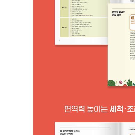
당근라이스페이퍼롤 100
한 접시에 비타민A·B·C·E 모두 담은
당근사과샐러드 101
미세먼지 잡고 면역력 강화에 좋은 도라지
물에 담그지 않고 영양 그대로 살린 도라지오이무침 
아이들 목감기 예방에 좋은 도라지볶음 104
설탕 없이 만든 건강 간식 도라지비트정과 105
풍부한 점액질로 위벽 보호해주는 마 106
당근을 넣어 찬 성질 줄인 마당근전 107
두뇌 건강과 기억력 발달에 좋은 마호두조림 108
몸속도 촉촉 피부도 촉촉 마망고샐러드 109
칼슘 풍부한 바다의 채소 미역
버섯을 더해 더욱 촉촉하게 만든 미역버섯밥 111
매실 넣어 미역 효능을 높인 미역매실효소무침 112