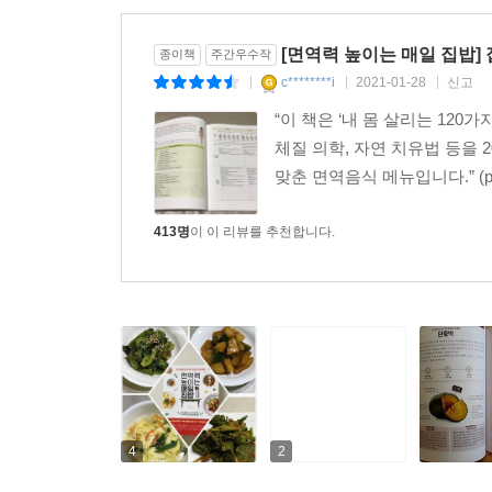
[면역력 높이는 매일 집밥]
종이책
주간우수작
c********i
2021-01-28
신고
|
|
|
“이 책은 ‘내 몸 살리는 12
체질 의학, 자연 치유법 등을
맞춘 면역음식 메뉴입니다.” (p.
413명
이 이 리뷰를 추천합니다.
4
2