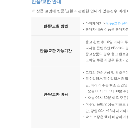
반품/교환 안내
※ 상품 설명에 반품/교환과 관련한 안내가 있는경우 아래 
마이페이지 >
반품/교환 신청
반품/교환 방법
판매자 배송 상품은 판매자와
출고 완료 후 10일 이내의 
디지털 콘텐츠인 eBook의 
반품/교환 가능기간
중고상품의 경우 출고 완료일
모바일 쿠폰의 경우 유효기간(
고객의 단순변심 및 착오구
직수입양서/직수입일서중 일
단, 아래의 주문/취소 조건인
오늘 00시 ~ 06시 30분 
반품/교환 비용
오늘 06시 30분 이후 주문
직수입 음반/영상물/기프트 
단, 당일 00시~13시 사이
박스 포장은 택배 배송이 가