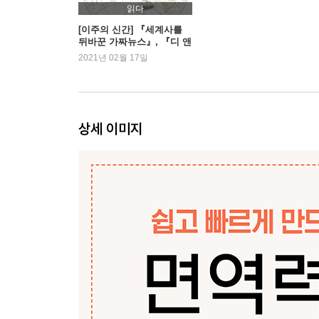
읽다
비위를 따뜻하게, 근육을 튼튼하게 닭
[이주의 신간] 『세계사를
뒤바꾼 가짜뉴스』, 『디 앤
면역력 강화 대표 보약 밥상 닭대파백숙 61
서』 외
2021년 02월 17일
무를 더해 소화가 더욱 잘 되는 닭무찜 62
토마토를 넣어 더 새콤달콤한 닭고기토마토카레 63
피로 회복에 좋은 약초 같은 채소 부추
상세 이미지
원기를 북돋아주는 든든한 한 끼 부추바지락죽 65
위를 튼튼하게 해주는 새우살이 쏙쏙 부추새우장떡 
부추와 오미자로 불면증 해결 부추오미자효소겉절이
위 건강을 위한 대표 선수 양배추
영양 만점에 달걀까지 넣어 든든한 브런치 양배추달
고소한 건새우를 넣어 맛과 식감 살린 양배추새우볶음
건강 챙기고 입맛 살리는 양배추찜&멸치쌈장 71
염분은 배출시키고, 위장은 튼튼하게 감자