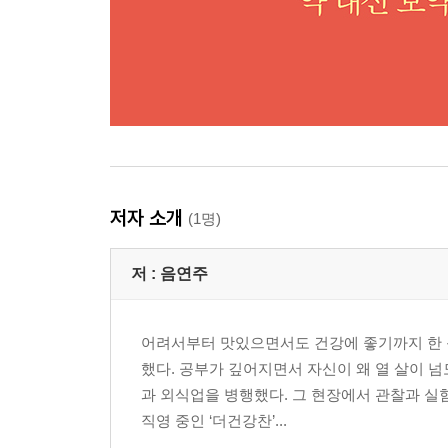
변비에 좋은 수용성 식이섬유 가득 다시마
무를 더해 호흡기 면역에도 좋은 다시마무쌈 183
쫄깃쫄깃 씹는 즐거움 다시마조림 184
두부를 넣어 더욱 고소한 다시마두부무침 185
비타민과 미네랄 풍부한 웰빙식품 시래기
장도 살리고 근력도 키우는 건강밥
시래기보리밥 187
저자 소개
세포 살리는 멸치를 넣어 만든 시래기멸치조림 188
(1명)
섬유질끼리 만나 장에 더 좋은 시래기콩나물장떡 18
저 :
음연주
변비와 다이어트에 좋은 우엉
조림 말고 채썰어 아삭아삭 전으로 우엉전 191
어려서부터 맛있으면서도 건강에 좋기까지 한 음
호두를 넣어 장 건강에 더 좋은 우엉호두조림 192
했다. 공부가 깊어지면서 자신이 왜 열 살이 넘
밥 반찬으로도 좋고 식사 대용으로도 좋은
과 외식업을 병행했다. 그 현장에서 관찰과 실
우엉샐러드 193
직영 중인 ‘더건강찬’...