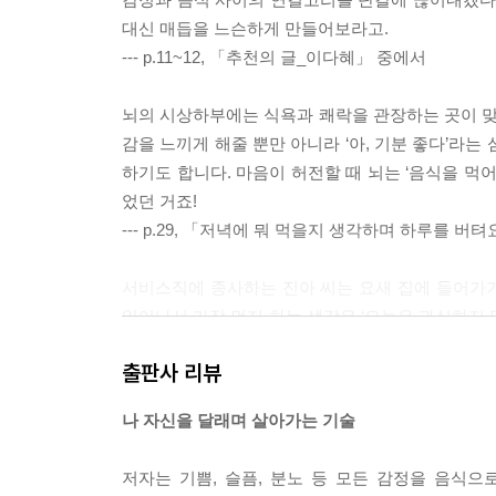
대신 매듭을 느슨하게 만들어보라고.
--- p.11~12, 「추천의 글_이다혜」 중에서
뇌의 시상하부에는 식욕과 쾌락을 관장하는 곳이 맞물
감을 느끼게 해줄 뿐만 아니라 ‘아, 기분 좋다’라
하기도 합니다. 마음이 허전할 때 뇌는 ‘음식을 먹
었던 거죠!
--- p.29, 「저녁에 뭐 먹을지 생각하며 하루를 버
서비스직에 종사하는 진아 씨는 요새 집에 들어가
일어나서 가장 먼저 하는 생각은 ‘오늘은 과식하지 
옵니다. 그리고 생각합니다.
출판사 리뷰
‘나는 오늘 뭘 위해서 이렇게 열심히 살았지? 사람
오늘은 음식이 아닌 다른 것으로 위안을 삼고 싶지
나 자신을 달래며 살아가는 기술
에서 친구들의 카카오톡 프로필을 몇 번이고 들춰 
--- p.75~76, 「야식 어떻게 참아야 할까요?」 중에
저자는 기쁨, 슬픔, 분노 등 모든 감정을 음식