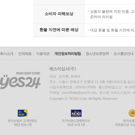
상품의 불량에 의한 반품, 교
소비자 피해보상
준하여 처리됨
환불 지연에 따른 배상
대금 환불 및 환불 지연에 
회사소개
인재채용
이용약관
개인정보처리방침
청소년보호정책
도서홍보안내
대표 : 김석환, 최세라
주소 : 서울시 영등포구 은행로 11, 5층~6층(여의도동,일신
사업자등록번호 : 229-81-37000 통신판매업신고 : 제 200
이메일 : yes24help@yes24.com 호스팅 서비스사업자 :
Copyright ⓒ YES24 Corp. All Rights Reserved.