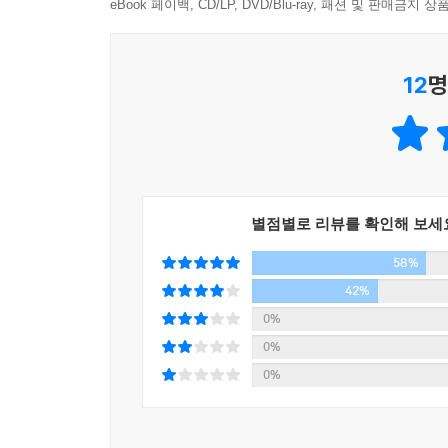
eBook 페이백, CD/LP, DVD/Blu-ray, 패션 및 판매금
다섯째, 먹으면서 죄책감을 느낀다
엄격한 규칙은 필연적으로 실패를 불러옵니다. 한
12
명
다시 무리한 계획을 세우는 무한 반복의 굴레에 빠져
여섯째, 먹을 수밖에 없는 이유를 찾아서 먹는다
규칙을 세우고 나면 그 규칙에 벗어나는 예외를 찾
‘내일부터 다이어트할 거니까 오늘은 몰아서 먹어야지
‘다이어트도 먹고 살자고 하는 건데 오늘같이 꿀꿀한
별점별로 리뷰를 확인해 보세
‘이 빵은 내가 산 게 아니고 동료가 먹으라고 준 거니
58%
42%
일곱째, 남들 몰래 숨어서 먹는다
0%
음식을 절제해 먹는 절식과 지나치게 먹는 폭식이 
0%
이 자는 사이에 부엌으로 숨어들어 음식을 챙겨오기도
0%
폭식’을 하는 분들에게 흔히 나타납니다.
--- p.17~21