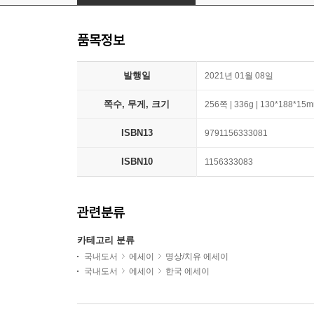
품목정보
발행일
2021년 01월 08일
쪽수, 무게, 크기
256쪽 | 336g | 130*188*15
ISBN13
9791156333081
ISBN10
1156333083
관련분류
카테고리 분류
국내도서
에세이
명상/치유 에세이
국내도서
에세이
한국 에세이