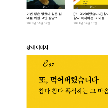
배고픈 건지 속상한 건지 모르겠어요
읽다
읽다
엄마와 싸우고 나면 꼭 폭식해요
이번 생은 망했다 싶은 십
[또, 먹어버렸습니다] 참
대를 위한 고민 상담소
참다 폭식하는 그 마음
2023년 04월 07일
2021년 02월 15일
다이어트
다이어트는 의지의 문제 아닌가요?
다이어트가 점점 더 어려워져요
먹고 토하면 살이 안 찔 것 같아요
상세 이미지
왜 다이어트를 시작하면 우울해질까요?
II 나를 자꾸 못 먹게 만드는 것들
마른 몸 강박
제 친구들은 다 말랐어요
또다시 돼지라고 불리고 싶지 않아요
엄마가 여자는 평생 자기관리를 해야 한대요
다이어트를 하면 건강해지지 않나요?
인정욕구