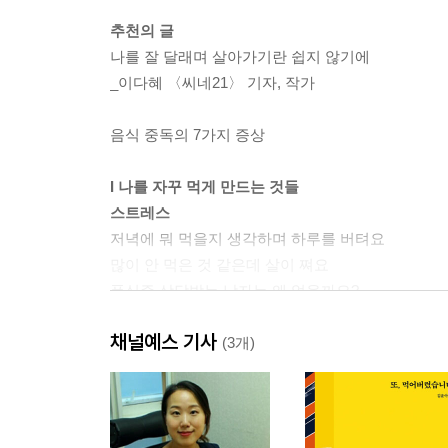
추천의 글
나를 잘 달래며 살아가기란 쉽지 않기에
_이다혜 〈씨네21〉 기자, 작가
음식 중독의 7가지 증상
I 나를 자꾸 먹게 만드는 것들
스트레스
저녁에 뭐 먹을지 생각하며 하루를 버텨요
많이 안 먹은 것 같은데 살이 쪄요
폭식증 상담받는 남자는 왜 없을까요?
저도 혹시 음식 중독일까요?
채널예스 기사
일이 터졌을 때 느닷없이 폭식해요
(3개)
어디서부터 식이장애일까요?
마음의 허기
야식, 어떻게 참아야 할까요?