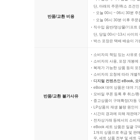
단, 아래의 주문/취소 조건인
오늘 00시 ~ 06시 30분 
반품/교환 비용
오늘 06시 30분 이후 주문
직수입 음반/영상물/기프트 
단, 당일 00시~13시 사이
박스 포장은 택배 배송이 가
소비자의 책임 있는 사유로 
소비자의 사용, 포장 개봉에 
복제가 가능한 상품 등의 포장을 
소비자의 요청에 따라 개별
디지털 컨텐츠인 eBook, 
eBook 대여 상품은 대여 기
모바일 쿠폰 등록 후 취소/환
반품/교환 불가사유
중고상품이 구매확정(자동 
LP상품의 재생 불량 원인이 기
시간의 경과에 의해 재판매가
전자상거래 등에서의 소비자
eBook 세트 상품은 일괄 
1개의 상품으로 취급 및 판매
우, 세트 상품 전부 및 세트