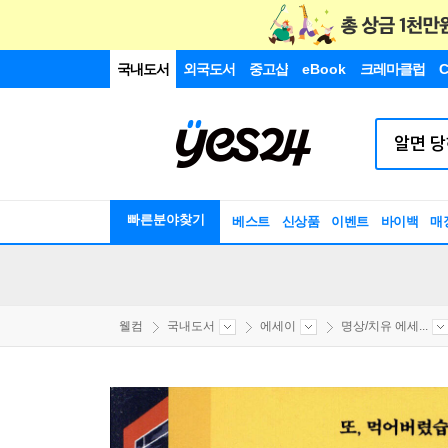
국내도서
외국도서
중고샵
eBook
크레마클럽
C
빠른분야찾기
베스트
신상품
이벤트
바이백
매
웰컴
국내도서
에세이
명상/치유 에세...