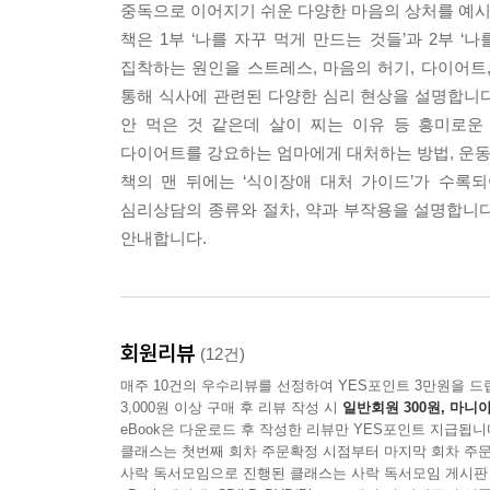
중독으로 이어지기 쉬운 다양한 마음의 상처를 예시
05. 음식 중독의 7가지 증상
책은 1부 ‘나를 자꾸 먹게 만드는 것들’과 2부 
첫째, 배가 부른데도 계속 먹고 싶다
집착하는 원인을 스트레스, 마음의 허기, 다이어트,
밥을 먹으면서 디저트로 뭘 먹을지 생각하고, 이미 치
통해 식사에 관련된 다양한 심리 현상을 설명합니다
기도 한답니다. 이런 갈망을 모두 음식 중독이라고 
안 먹은 것 같은데 살이 찌는 이유 등 흥미로운
해야 합니다.
다이어트를 강요하는 엄마에게 대처하는 방법, 운동
책의 맨 뒤에는 ‘식이장애 대처 가이드’가 수록
둘째, 예상했던 것보다 훨씬 많이 먹는다
심리상담의 종류와 절차, 약과 부작용을 설명합니다
‘라면 한 젓가락만 먹어야지’ 생각했던 것과는 달리
안내합니다.
을 보는 ‘모 아니면 도’ 식의 사고는 알코올 의존
셋째, 배가 터질 듯한 느낌이 들 때까지 먹는다
어느 정도 포만감이 들 때 수저를 놓지 못하고 토하
회원리뷰
(12건)
식했다”, “폭식했다”라고 일상적으로 말하지만 식이
매주 10건의 우수리뷰를 선정하여 YES포인트 3만원을 드
로 구별한답니다.
3,000원 이상 구매 후 리뷰 작성 시
일반회원 300원, 마니아
eBook은 다운로드 후 작성한 리뷰만 YES포인트 지급됩니
넷째, 자꾸 실패할 만한 규칙들을 세운다
클래스는 첫번째 회차 주문확정 시점부터 마지막 회차 주문
사락 독서모임으로 진행된 클래스는 사락 독서모임 게시판
‘저녁 6시 이후로는 금식’, ‘과자, 빵, 초콜릿은 