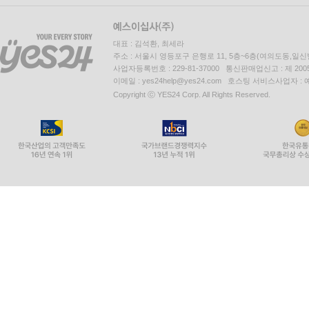
대표 : 김석환, 최세라
주소 : 서울시 영등포구 은행로 11, 5층~6층(여의도동,일신
사업자등록번호 : 229-81-37000 통신판매업신고 : 제 200
이메일 : yes24help@yes24.com 호스팅 서비스사업자 :
Copyright ⓒ YES24 Corp. All Rights Reserved.