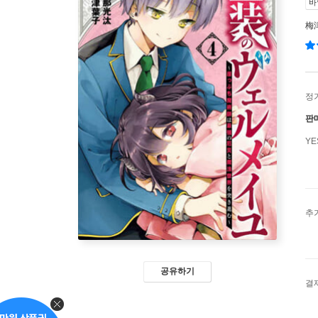
바
梅
정
판
Y
추
공유하기
결