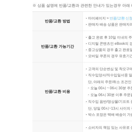
※ 상품 설명에 반품/교환과 관련한 안내가 있는경우 아래 
마이페이지 >
반품/교환 신청
반품/교환 방법
판매자 배송 상품은 판매자와
출고 완료 후 10일 이내의 
디지털 콘텐츠인 eBook의 
반품/교환 가능기간
중고상품의 경우 출고 완료일
모바일 쿠폰의 경우 유효기간(
고객의 단순변심 및 착오구
직수입양서/직수입일서중 일
단, 아래의 주문/취소 조건인
오늘 00시 ~ 06시 30분 
반품/교환 비용
오늘 06시 30분 이후 주문
직수입 음반/영상물/기프트 
단, 당일 00시~13시 사이
박스 포장은 택배 배송이 가
소비자의 책임 있는 사유로 