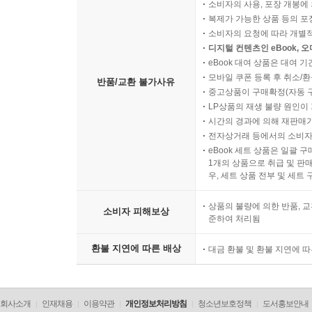
소비자의 사용, 포장 개봉에 
복제가 가능한 상품 등의 포장을 
소비자의 요청에 따라 개별
디지털 컨텐츠인 eBook, 
eBook 대여 상품은 대여 기
모바일 쿠폰 등록 후 취소/환
반품/교환 불가사유
중고상품이 구매확정(자동 
LP상품의 재생 불량 원인이 기
시간의 경과에 의해 재판매가
전자상거래 등에서의 소비자
eBook 세트 상품은 일괄 
1개의 상품으로 취급 및 판매
우, 세트 상품 전부 및 세트
상품의 불량에 의한 반품, 교
소비자 피해보상
준하여 처리됨
환불 지연에 따른 배상
대금 환불 및 환불 지연에 
회사소개
인재채용
이용약관
개인정보처리방침
청소년보호정책
도서홍보안내