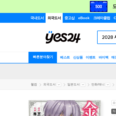
국내도서
외국도서
중고샵
eBook
크레마클럽
C
빠른분야찾기
베스트
신상품
이벤트
바이백
매
웰컴
외국도서
일본도서
만화/애니
소
직