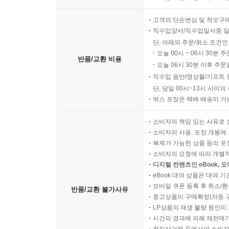
고객의 단순변심 및 착오구
직수입양서/직수입일서중 일
단, 아래의 주문/취소 조건인
오늘 00시 ~ 06시 30분 
반품/교환 비용
오늘 06시 30분 이후 주문
직수입 음반/영상물/기프트 
단, 당일 00시~13시 사이
박스 포장은 택배 배송이 가
소비자의 책임 있는 사유로 
소비자의 사용, 포장 개봉에 
복제가 가능한 상품 등의 포장을 
소비자의 요청에 따라 개별
디지털 컨텐츠인 eBook, 
eBook 대여 상품은 대여 기
모바일 쿠폰 등록 후 취소/환
반품/교환 불가사유
중고상품이 구매확정(자동 
LP상품의 재생 불량 원인이 기
시간의 경과에 의해 재판매가