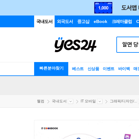
국내도서
외국도서
중고샵
eBook
크레마클럽
C
빠른분야찾기
베스트
신상품
이벤트
바이백
매
웰컴
국내도서
IT 모바일
그래픽/디자인/...