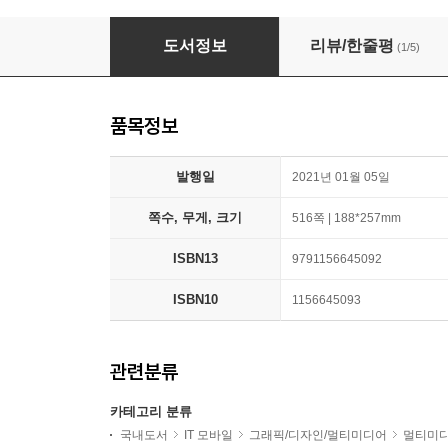
초융합 시대의 멀티미디어와 콘텐츠
도서정보
리뷰/한줄평
(1/5)
품목정보
발행일
2021년 01월 05일
쪽수, 무게, 크기
516쪽 | 188*257mm
ISBN13
9791156645092
ISBN10
1156645093
관련분류
카테고리 분류
국내도서
IT 모바일
그래픽/디자인/멀티미디어
멀티미디