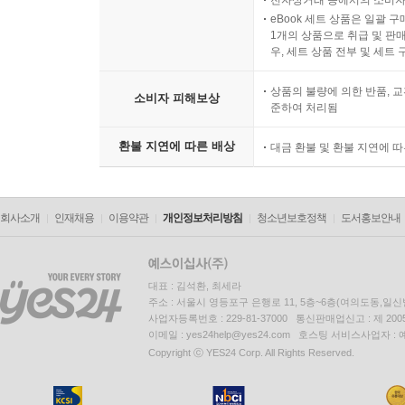
전자상거래 등에서의 소비자
eBook 세트 상품은 일괄 
1개의 상품으로 취급 및 판매
우, 세트 상품 전부 및 세트
상품의 불량에 의한 반품, 교
소비자 피해보상
준하여 처리됨
환불 지연에 따른 배상
대금 환불 및 환불 지연에 
회사소개
인재채용
이용약관
개인정보처리방침
청소년보호정책
도서홍보안내
대표 : 김석환, 최세라
주소 : 서울시 영등포구 은행로 11, 5층~6층(여의도동,일신
사업자등록번호 : 229-81-37000 통신판매업신고 : 제 200
이메일 : yes24help@yes24.com 호스팅 서비스사업자 :
Copyright ⓒ YES24 Corp. All Rights Reserved.