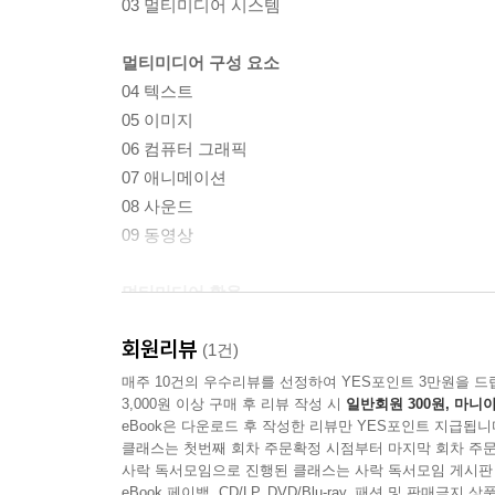
03 멀티미디어 시스템
멀티미디어 구성 요소
04 텍스트
05 이미지
06 컴퓨터 그래픽
07 애니메이션
08 사운드
09 동영상
멀티미디어 활용
10 인터넷과 멀티미디어
회원리뷰
11 모바일과 멀티미디어
(1건)
12 4차산업혁명과 ICT 환경의 발전
매주 10건의 우수리뷰를 선정하여 YES포인트 3만원을 드
3,000원 이상 구매 후 리뷰 작성 시
일반회원 300원, 마니아
eBook은 다운로드 후 작성한 리뷰만 YES포인트 지급됩니
디지털 콘텐츠의 이해
클래스는 첫번째 회차 주문확정 시점부터 마지막 회차 주문
13 디지털 콘텐츠와 플랫폼
사락 독서모임으로 진행된 클래스는 사락 독서모임 게시판
eBook 페이백, CD/LP, DVD/Blu-ray, 패션 및 판매금