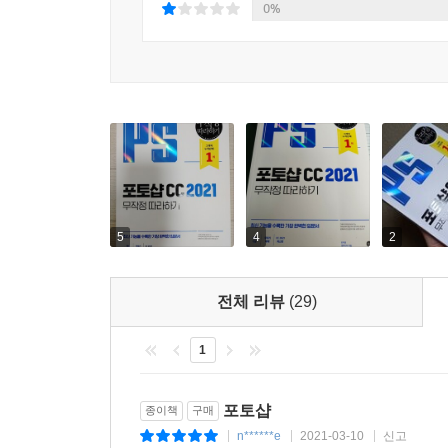
7 긴 문장 가져와 입력하기
0%
8 가변 글꼴 사용하기
9 가변 글꼴을 이용한 문자 변형하기
04 | 독특한 문자 사용하기 → 패스 문자 / Warp Tex
1 형태를 따라 흐르는 패스 문자 입력하기
2 Warp Text로 문자 변형하기
3 다양한 형태의 로고 문자 만들기
4 Character Styles 패널을 이용하여 문자 스타일
5
4
2
5 프레임 도구를 이용하여 이미지 삽입하기
6 Typekit 장식 폰트 사용하기
혼자 해 보기 | 다양한 형태의 문자 입력하기
전체 리뷰
(29)
02 | 고급 드로잉 도구 사용하기 → 스탬프 도구 / 
1
1 스탬프 도구로 특정 부분을 찍어내듯 복제하기
2 스탬프 도구로 자연스럽게 복제하기
포토샵
종이책
구매
3 힐링 도구로 이미지 복원하고 불필요한 부분 제
n******e
2021-03-10
신고
|
|
|