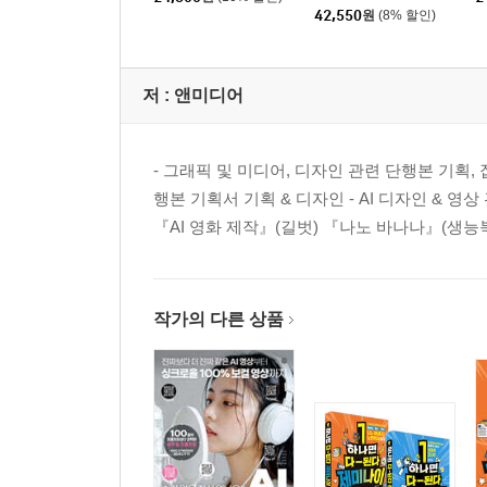
2 채널의 종류 알아보기
나이 세트
42,550
원
(8% 할인)
3 채널 선택하기
4 채널 색상 표시하기
5 채널 만들기
저 :
앤미디어
6 채널 믹서를 이용한 색상 조정하기
7 알파 채널을 이용한 한 줄기의 빛 효과 만들기
- 그래픽 및 미디어, 디자인 관련 단행본 기획, 집필
행본 기획서 기획 & 디자인 - AI 디자인 & 영
08 | 색상 모드 활용하기 → Color Mode
『AI 영화 제작』(길벗) 『나노 바나나』(생능북
1 색상 모드 알아보기
2 Duotone Options 대화상자 살펴보기
3 듀오톤으로 색상 바꾸기
4 Lab Color 채널을 이용한 흑백 사진 만들기
작가의 다른 상품
09 | 채널을 이용한 마스크 활용하기 → Channel Ma
1 채널 마스크 알아보기
2 Select and Mask로 특정 이미지 추출하기
3 가느다란 털 선택과 합성하기
4 머리카락 선택하고 합성하기