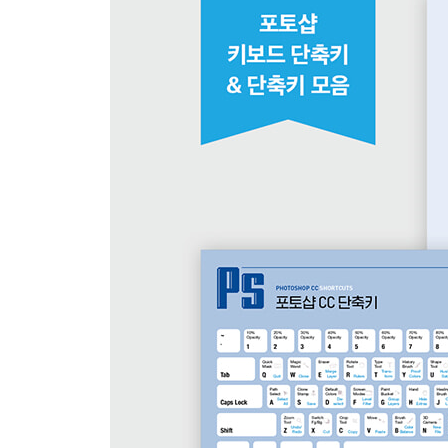
10 Vibrance로 채도 조절하기
11 Vibrance로 생동감 있는 색상의 사진 만들기
12 Hue/Saturation으로 색상, 채도, 명도 조절하기
13 Hue/Saturation으로 색상과 채도를 마음대로 
14 Color Balance로 색상 균형 조절하기
15 Black & White를 이용해 흑백 이미지로 전환하기
16 Photo Filter로 필터를 이용한 색상 보정하기
17 Shadows/Highlights로 노출 상태 조절하기
18 Equalize로 명도 평균화하기
03 | 색상의 일치, 대체 및 혼합하기 → Adjustment
1 Channel Mixer로 새로운 색상 만들기
2 Selective Color로 색상 값 조절하기
3 Match Color로 색상 톤 일치시키기
4 Replace Color로 색상 대체하기
5 Replace Color로 특정 색상 대체하기
04 | 이미지에 특수한 색상 적용하기 → Adjustment