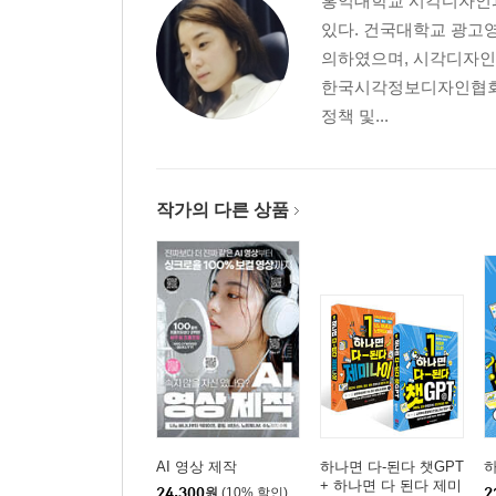
홍익대학교 시각디자인과
있다. 건국대학교 광고
05 | 보정 레이어 사용하기 → Adjustment Layer
의하였으며, 시각디자인
1 보정 레이어 알아보기
한국시각정보디자인협회 
2 보정 레이어 적용하기
정책 및...
3 보정 레이어로 원본 이미지를 보존하며 보정하기
4 보정 레이어로 특정 색상 복원하기
5 보정 기능으로 생생한 색상의 사진 만들기
작가의 다른 상품
06 | 스마트 오브젝트 레이어 사용하기 → Smart Objec
1 스마트 오브젝트 레이어 알아보기
2 스마트 오브젝트 레이어 변환하여 사용하기
3 축소와 확대에 상관없이 이미지 조정하기
4 스마트 오브젝트 필터 사용하기
5 여러 장의 사진을 배치하고 한번에 변경하기
07 | 채널 사용하기 → Channel
AI 영상 제작
하나면 다-된다 챗GPT
하
1 채널 알아보기
+ 하나면 다 된다 제미
24,300
원
(10% 할인)
2