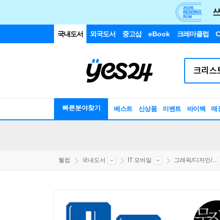
국내도서
외국도서
중고샵
eBook
크레마클럽
C
빠른분야찾기
베스트
신상품
이벤트
바이백
매
웰컴
국내도서
IT 모바일
그래픽/디자인/...