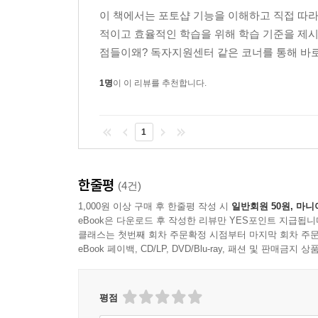
4 힐링 도구로 피부 잡티 제거하기
이 책에서는 포토샵 기능을 이해하고 직접 따라
5 콘텐츠 인식 이동 도구로 인물을 이동하며 배경 
적이고 효율적인 학습을 위해 학습 기준을 제시
혼자 해 보기 | 드로잉 도구를 이용하여 유화 효과
점들이왜? 독자지원센터 같은 코너를 통해 바로 
PART 7. 필터로 특수 효과 적용하기
1명
이 이 리뷰를 추천합니다.
01 | 필터 알아보기
1 필터 사용하기
1
2 Filter Gallery로 여러 개의 필터 편집하기
3 Lens Correction으로 렌즈 왜곡 바로 잡기
한줄평
4 Lens Correction으로 왜곡된 사진 보정하기
(4건)
5 Liquify로 드래그하여 이미지 변형하기
1,000원 이상 구매 후 한줄평 작성 시
일반회원 50원, 마니
eBook은 다운로드 후 작성한 리뷰만 YES포인트 지급됩니
6 Liquify로 얼굴을 자동 인식하여 성형하기
클래스는 첫번째 회차 주문확정 시점부터 마지막 회차 주문
eBook 페이백, CD/LP, DVD/Blu-ray, 패션 및 판매금
02 | 필터 종류 알아보기 → Filter
1 회화 효과를 표현하는 Artistic 필터 살펴보기
2 붓 터치 느낌의 Brush Strokes 필터 살펴보기
평점
3 회화적인 Sketch 필터 살펴보기