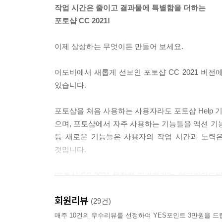
작업 시간은 줄이고 결과물에 특별함을 더하는
02 | 고급 드로잉 도구 사용하기 → 스탬프 도구 / 
포토샵 CC 2021!
1 스탬프 도구로 특정 부분을 찍어내듯 복제하기
2 스탬프 도구로 자연스럽게 복제하기
이제 상상하는 무엇이든 만들어 보세요.
3 힐링 도구로 이미지 복원하고 불필요한 부분 제
4 힐링 도구로 피부 잡티 제거하기
어도비에서 새롭게 선보인 포토샵 CC 2021 버전
5 콘텐츠 인식 이동 도구로 인물을 이동하며 배경 
있습니다.
혼자 해 보기 | 드로잉 도구를 이용하여 유화 효과
포토샵을 처음 사용하는 사용자라도 포토샵 Help 
PART 6. 패스와 문자 사용하기
으며, 포토샵에서 자주 사용하는 기능들을 액션 기
등 새로운 기능들은 사용자의 작업 시간과 노력
01 | 자유자재로 패스 그리기 → 펜 도구 / Paths 패
것입니다.
1 펜 도구 알아보기
2 펜 도구를 이용한 패스 그리기
‘포토샵 CC 2021 무작정 따라하기’는 업그레이
3 Paths 패널 기능 알아보기
꼭 필요한 핵심 기능 이론과 실습 위주로 구성되어 
4 내용 인식 추적 도구로 로고를 패스선으로 따기 
회원리뷰
실무 예제를 통해 제대로 배워 바로 활용할 수 있게
(29건)
5 펜 도구로 선택 영역 지정하기
6 펜 도구로 일러스트 그리기
매주 10건의 우수리뷰를 선정하여 YES포인트 3만원을 드