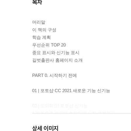
목차
머리말
이 책의 구성
학습 계획
우선순위 TOP 20
중요 표시와 신기능 표시
길벗출판사 홈페이지 소개
PART 0. 시작하기 전에
01 | 포토샵 CC 2021 새로운 기능 신기능
02 | 도와줘요! 포토샵 신기능
1 자동으로 배경만 흐릿하게 사진 보정하기
2 보정이 어렵다면 한번으로 사진 개선하기
상세 이미지
3 배경만 흑백으로 만들어 주인공만 컬러로 만들기