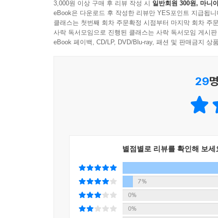
3,000원 이상 구매 후 리뷰 작성 시
일반회원 300원, 마니아
효율적인 학습을 위해 네이버 지식iN, 실무 카페
7 곡률 펜 도구로 방향선 없이 패스 만들기
eBook은 다운로드 후 작성한 리뷰만 YES포인트 지급됩니
있으며, 사용자의 편의를 위해 학습 시 원하는 
클래스는 첫번째 회차 주문확정 시점부터 마지막 회차 주문
표시하였습니다.
02 | 도형 그리기 → 셰이프 도구
사락 독서모임으로 진행된 클래스는 사락 독서모임 게시판
eBook 페이백, CD/LP, DVD/Blu-ray, 패션 및 판매금
1 셰이프 도구 살펴보기
포토샵&일러스트레이터를 처음 배우시는 분,
2 셰이프의 Properties 패널 살펴보기
유튜브로 강의를 보긴 했지만 잘 모르겠는 분,
3 셰이프 도구 옵션바 살펴보기
29
명
포토샵과 일러스트레이터를 다룰 수 있지만 실제 활
4 기본 셰이프를 이용한 아이콘 만들기
‘무작정 따라하기’가 도와드리겠습니다.
5 사용자 셰이프를 이용한 실루엣 이미지 만들기
6 셰이프 그룹과 연산을 이용한 밤하늘 이미지 연
03 | 문자 입력하기 → 문자 도구 / 문자 패널
1 문자 도구 살펴보기
별점별로 리뷰를 확인해 보세
2 문자 도구 옵션바 살펴보기
3 문자 관련 패널 알아보기
7%
4 문자 입력하기
0%
5 입력한 문자 속성 변경하기
6 문자 입력하고 설정 변경하기
0%