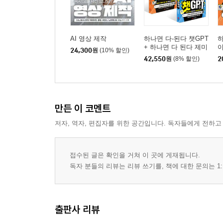
5 이미지 추출하여 바로 합성하기
혼자 해 보기 | 마스크를 이용한 이미지 합성하기
AI 영상 제작
하나면 다-된다 챗GPT
하
+ 하나면 다 된다 제미
24,300
원
(10% 할인)
PART 5. 드로잉 도구를 이용하여 드로잉하기
나이 세트
42,550
원
(8% 할인)
2
01 | 기본 드로잉 도구 사용하기 → 브러시 도구 / 
1 브러시 도구 알아보기
2 Brush Settings 패널 살펴보기
만든 이 코멘트
3 연필 도구
저자, 역자, 편집자를 위한 공간입니다. 독자들에게 전하고
4 브러시를 이용하여 일러스트 그리기
5 대칭하여 간단하게 그림 그리기
6 지우개 도구 사용하기
접수된 글은 확인을 거쳐 이 곳에 게재됩니다.
독자 분들의 리뷰는 리뷰 쓰기를, 책에 대한 문의는 1:
7 지우개 도구로 일부만 컬러로 만들기
8 아트 히스토리 브러시 도구 사용하기
9 아트 히스토리 브러시 도구로 회화적인 이미지 
10 유화 효과를 적용한 다음 히스토리 브러시 도구
출판사 리뷰