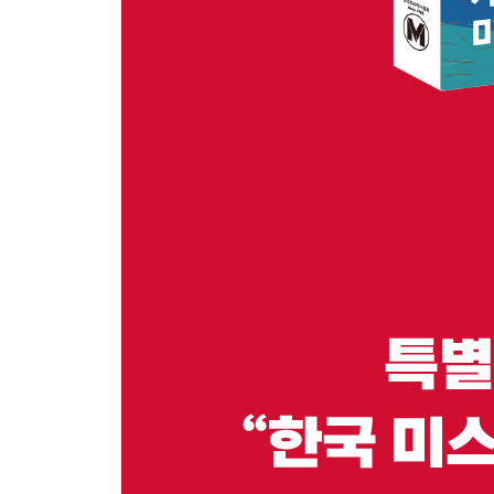
[미스터리 쓰는 법]
캐릭터 만들기 _김재희
[프로파일링]
자살인가, 타살인가? _황세연