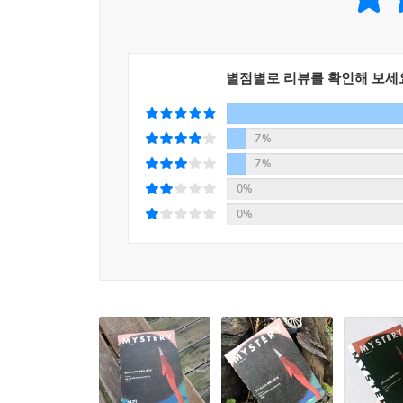
달리 영상을 먼저 떠올리는 지금 세대를 위해 좀더 
또한 특별기고를 통해 과거 문학계의 ‘날탕패’나
110여 년의 역사를 짚어보았다. 한국추리작가협회
별점별로 리뷰를 확인해 보세
역사를 한눈에 볼 수 있는 깊이 있는 조망을 접할 수
이 스페셜 테마를 시작으로 타 장르와의 적극적인
7%
‘작가’의 인큐베이터 역할을 수행할 〈계간 미스
7%
이번 67호를 ‘특별호’라 이름 지은 이유이다.
0%
0%
지금 현재 한국의 문제를 담는 추리소설적 감각을 
《계간 미스터리》는 고색창연한 과거의 해외 소설
형상화한 ‘젊은’ 작가들의 작품을 소개하는 일에 중
대상 수상자인 황세연의 대표 단편을 싣고 있다.
김범석의 〈범인은 한 명이다〉는 마치 애거사
페어플레이를 잊지 않고 있다. 윤자영의 〈국선
풀어냈고, 김주호의 〈미니멀 라이프〉는 엘러리