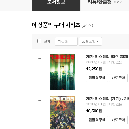
도서정보
리뷰/한줄평
(15/17)
이 상품의 구매 시리즈
(24개)
최신순
품절포함
전체
계간 미스터리 90호 2026
2026년 07월
제한없음
|
12,250
원
원클릭구매
바로구매
계간 미스터리 (계간) : 겨울
2026년 01월
제한없음
|
10,500
원
원클릭구매
바로구매