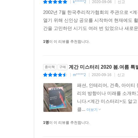
k******2
2020-09-06
신고
|
|
|
레이먼드 챈들러가 말했듯 ‘정말로 좋은 추리소설은 
작품이 아니라, 진정한 추리소설을 읽고 싶다면, 
2002년 7월 한국추리작가협회의 주관으로 <
《계간 미스터리》를 펼쳐 보라고 감히 권한다.
열기 위해 신인상 공모를 시작하여 현재에도 
간을 고민하던 시기도 여러 번 있었으나 새로운 
1명
이 이 리뷰를 추천합니다.
계간 미스터리 2020 봄.여름 특
종이책
구매
m*****2
2020-09-16
신고
|
|
|
패션, 인테리어, 건축, 아이
리의 방향이나 미래를 소개하고
니다.<계간 미스터리>도 알고
클...
더보기
1명
이 이 리뷰를 추천합니다.