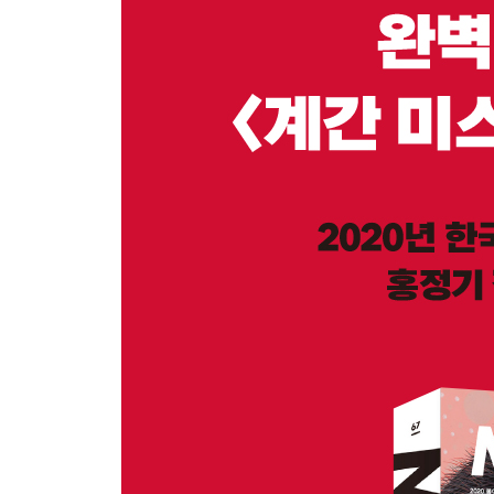
용서 _홍성호
인생의 무게 _황세연 *특별초청작
[신인상]
○ 당선작
백색살의 _홍정기
○ 심사평
사회적 이슈를 본격 미스터리로 충실하게 풀어내
○ 당선소감
장르덕후에서 내 이야기를 하는 작가로
[에세이]