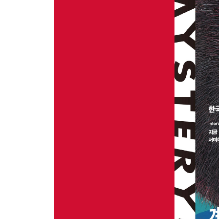
추리문학, 그 철학적 단상 _백휴
탐정이 혼자 시간을 보내는 방법 _박광규
애거사 크리스티 등단 100주년 기념 ‘영상으로 보는
[이슈]
2020년 2월, 직업 탐정의 탄생 _염건령
[리뷰]
사이버 / 범죄 / 소설 _한새마
[작가의 방]
작가라서 더 좋은 독자가 될 수 있었다 _박하익