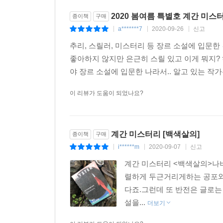
2020 봄여름 특별호 계간 미스
종이책
구매
a*******7
2020-09-26
신고
|
|
|
추리, 스릴러, 미스터리 등 장르 소설에 입문
좋아하지 않지만 은근히 스릴 있고 이게 뭐지? 
야 장르 소설에 입문한 나라서.. 알고 있는 작가
이 리뷰가 도움이 되었나요?
계간 미스터리 [백색살의]
종이책
구매
i******m
2020-09-07
신고
|
|
|
계간 미스터리 <백색살의>나
렬하게 두근거리게하는 공포와
다죠.그런데 또 반전은 글로
설을...
더보기