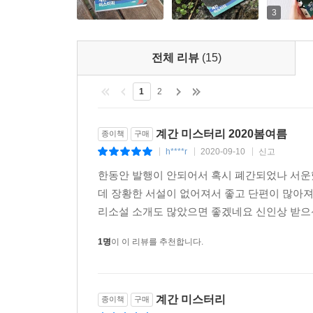
홍성호의 〈용서〉는 현재 법원에서 양형조사관으
3
황세연의 대표작인 〈인생의 무게〉는 마지막 문장
것이다. 독자들은 이번 특별호에 엄선된 단편들을
전체 리뷰
(15)
것이다.
1
2
뿐만 아니라 《계간 미스터리》는 매호 ‘신인상’
이어가고 있는 도진기, 박하익, 송시우, 윤자영
계간 미스터리 2020봄여름
종이책
구매
〈백색살의〉를 수록하고 있다. 평소에 장르 덕후를
h****r
2020-09-10
신고
|
|
|
한동안 발행이 안되어서 혹시 폐간되었나 서
데 장황한 서설이 없어져서 좋고 단편이 많아져
미스터리를 둘러싼 흥미로운 이슈와 풍성한 읽을거
리소설 소개도 많았으면 좋겠네요 신인상 받으신
또한 ‘n번방’ 사건이나 ‘탐정 사업 합법화’ 같
1명
이 이 리뷰를 추천합니다.
박하익 작가의 내밀한 작업실 풍경이나 집필 방법
김재희 작가가 육성으로 털어놓는 캐릭터 창작
읽을거리가 풍성하게 차려져 있다.
계간 미스터리
종이책
구매