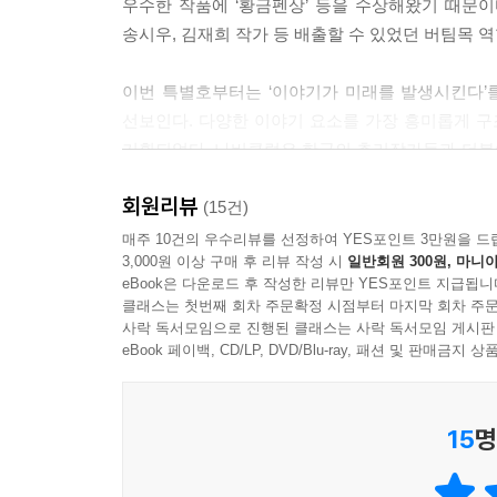
우수한 작품에 ‘황금펜상’ 등을 수상해왔기 때문이다.
송시우, 김재희 작가 등 배출할 수 있었던 버팀목
이번 특별호부터는 ‘이야기가 미래를 발생시킨다’
선보인다. 다양한 이야기 요소를 가장 흥미롭게 
기획되었다. 나비클럽은 한국의 추리작가들과 더불
표지는 우리나라의 젊은 아티스트이자 세계적으로 활동하고
회원리뷰
강렬한 색감을 이용하여 인간의 내면을 들여다보는
(15건)
미스터리》의 표지는 국내 젊은 아티스트들의 작품
매주 10건의 우수리뷰를 선정하여 YES포인트 3만원을 드
3,000원 이상 구매 후 리뷰 작성 시
일반회원 300원, 마니아
eBook은 다운로드 후 작성한 리뷰만 YES포인트 지급됩니
클래스는 첫번째 회차 주문확정 시점부터 마지막 회차 주문
특별호 스페셜 테마 “한국 미스터리 흥행의 재구성
사락 독서모임으로 진행된 클래스는 사락 독서모임 게시판
eBook 페이백, CD/LP, DVD/Blu-ray, 패션 및 판매금
이번 특별호의 스페셜 테마는 “한국 미스터리 흥행의
추리소설은 팔리지 않아도 현재 추리기법을 활용하
15
명
한국의 추리소설을 일부러 찾아보기 시작했다. 
영상화가 이루어지고 있는 서미애 작가의 작품 세계
서미애 작가는 “인간의 감정이 미스터리고, 그것