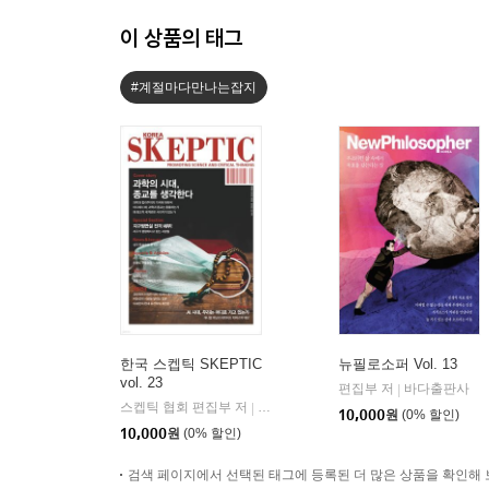
이 상품의 태그
#계절마다만나는잡지
한국 스켑틱 SKEPTIC
뉴필로소퍼 Vol. 13
vol. 23
편집부 저
바다출판사
|
스켑틱 협회 편집부 저
바다출판사
|
10,000
원
(0% 할인)
10,000
원
(0% 할인)
검색 페이지에서 선택된 태그에 등록된 더 많은 상품을 확인해 