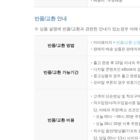
배송비 : 무료배송
반품/교환 안내
※ 상품 설명에 반품/교환과 관련한 안내가 있는경우 아래 
마이페이지 >
반품/교환 신청
반품/교환 방법
판매자 배송 상품은 판매자와
출고 완료 후 10일 이내의 
디지털 콘텐츠인 eBook의 
반품/교환 가능기간
중고상품의 경우 출고 완료일
모바일 쿠폰의 경우 유효기간(
고객의 단순변심 및 착오구
직수입양서/직수입일서중 일
단, 아래의 주문/취소 조건인
오늘 00시 ~ 06시 30분 
반품/교환 비용
오늘 06시 30분 이후 주문
직수입 음반/영상물/기프트 
단, 당일 00시~13시 사이