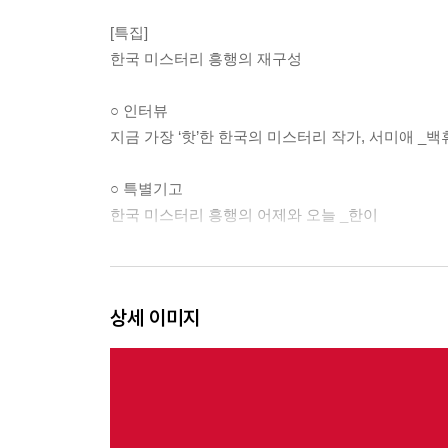
[특집]
한국 미스터리 흥행의 재구성
○ 인터뷰
지금 가장 ‘핫’한 한국의 미스터리 작가, 서미애 _백
○ 특별기고
한국 미스터리 흥행의 어제와 오늘 _한이
[단편소설]
상세 이미지
범인은 한 명이다 _김범석
국선변호인의 최종 변론 _윤자영
미니멀 라이프 _김주호