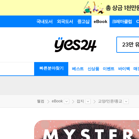
국내도서
외국도서
중고샵
eBook
크레마클럽
C
빠른분야찾기
베스트
신상품
이벤트
바이백
매
웰컴
eBook
잡지
교양/인문/종교