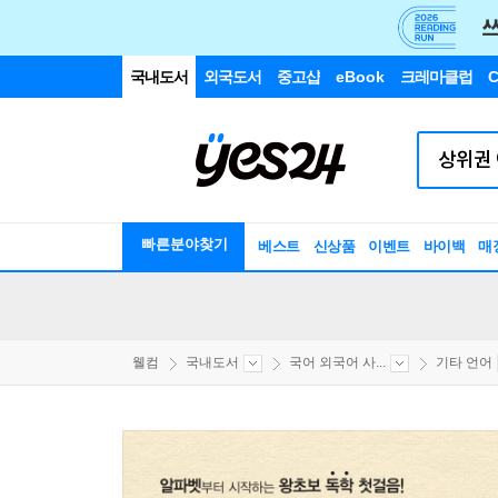
국내도서
외국도서
중고샵
eBook
크레마클럽
C
빠른분야찾기
베스트
신상품
이벤트
바이백
매
웰컴
국내도서
국어 외국어 사...
기타 언어