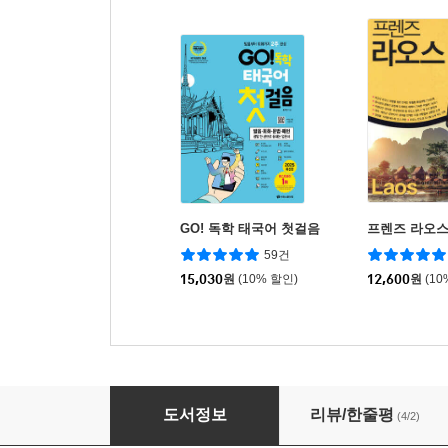
GO! 독학 태국어 첫걸음
프렌즈 라오
59건
15,030
원
(10% 할인)
12,600
원
(10
The 바른 라오스어 첫걸음
도서정보
리뷰/한줄평
(4/2)