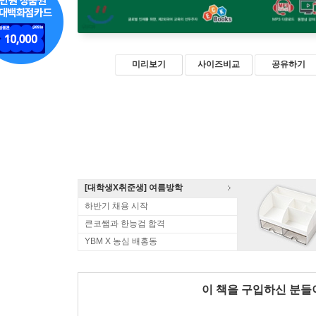
미리보기
사이즈비교
공유하기
[대학생X취준생] 여름방학
하반기 채용 시작
큰코쌤과 한능검 합격
YBM X 농심 배홍동
이 책을 구입하신 분