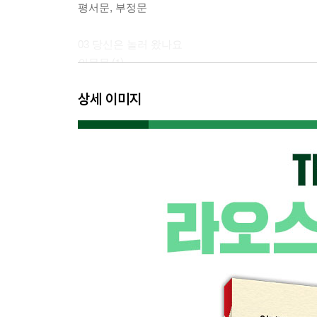
평서문, 부정문
03 당신은 놀러 왔나요
의문문 ⑴
상세 이미지
04 이것은 무엇입니까
지시대명사, 지시형용사
05 이번 주말에 무엇을 할 건가요
의문문 ⑵, 부정대명사
06 위치와 방향
위치와 방향
07 ⑴ 주문하기 ⑴
접속사 ⑴