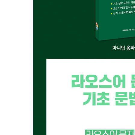
14 . 영화표 주세요.
복합어
15 면접 보기
동사
부록
연습문제 정답
기초 단어
책속의 책 - 쓰기 노트