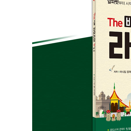
08 ⑵ 주문하기 ⑵
접속사 ⑵
09 얼마입니까
숫자(기수사), 단위 명사
10 몇 시에 만날까요
시간 표현
11 오늘의 날씨
시제, 날짜
12 병원 가기
명령문, 청유문
13 어떤 선물이 좋을까요
전치사