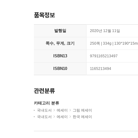
품목정보
발행일
2020년 12월 11일
쪽수, 무게, 크기
250쪽 | 334g | 130*190*15
ISBN13
9791165213497
ISBN10
1165213494
관련분류
카테고리 분류
국내도서
에세이
그림 에세이
국내도서
에세이
한국 에세이