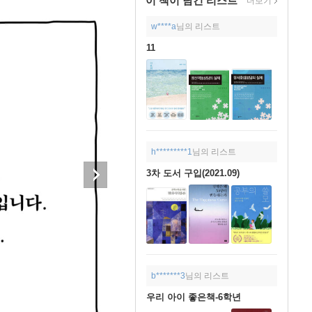
이 책이 담긴
리스트
더보기
w****a
님의 리스트
11
h*********1
님의 리스트
3차 도서 구입(2021.09)
b*******3
님의 리스트
우리 아이 좋은책-6학년