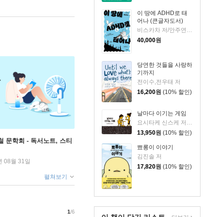
이 땅에 ADHD로 태
어나 (큰글자도서)
비스카차 저/안주연 감수
40,000
원
당연한 것들을 사랑하
기까지
전이수,전우태 저
16,200
원
(10% 할인)
날마다 이기는 게임
요시타케 신스케 저/이소담 역
13,950
원
(10% 할인)
철 문학회 - 독서노트, 스티
뾰롱이 이야기
김진솔 저
년 08월 31일
17,820
원
(10% 할인)
펼쳐보기
1
/6