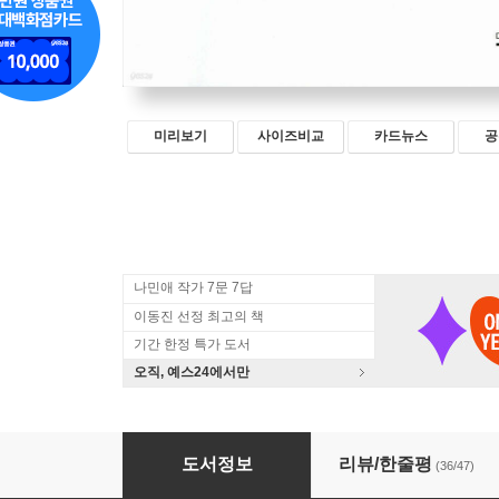
미리보기
사이즈비교
카드뉴스
공
나민애 작가 7문 7답
이동진 선정 최고의 책
기간 한정 특가 도서
오직, 예스24에서만
우리는 조구만 존재야
도서정보
리뷰/한줄평
(36/47)