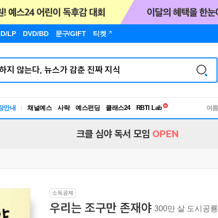
D/LP
DVD/BD
문구
/GIFT
티켓
독서유형검사
장안내
채널예스
사락
예스펀딩
클래스24
RBTI Lab
여
독서유형검사
크클 심야 독서 모임
OPEN
소득공제
우리는 조구만 존재야
300만 살 도시공