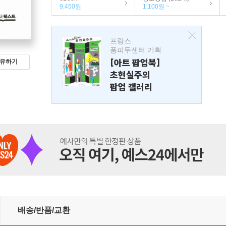
9,450원
1,100원 ~
프랑스
퐁피두센터 기획
[아트 팝업북]
유하기
초현실주의
팝업 갤러리
배송/반품/교환