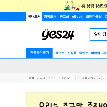
국내도서
외국도서
중고샵
eBook
크레마클럽
C
빠른분야찾기
베스트
신상품
이벤트
바이백
매
웰컴
국내도서
에세이
그림 에세이