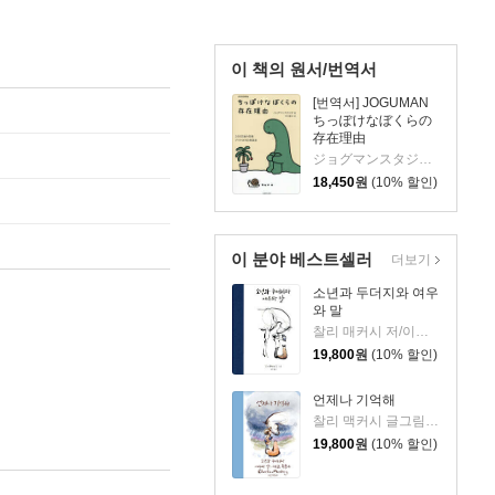
이 책의 원서/번역서
[번역서] JOGUMAN
ちっぽけなぼくらの
存在理由
ジョグマンスタジオ 저/中川里沙 역
18,450
원
(10% 할인)
이 분야 베스트셀러
더보기
소년과 두더지와 여우
와 말
찰리 매커시 저/이진경 역
19,800
원
(10% 할인)
언제나 기억해
찰리 맥커시 글그림/이진경 역
19,800
원
(10% 할인)