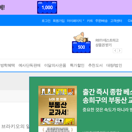
로그인
회원가입
마이페이지
카트
주문/배송
고객센터
Gl
름방학혜택
예사단독판매
이달의사은품
특가할인
추천도서
대량/법인
룡 브라키오의 일상 탐험