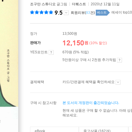
조구만 스튜디오
글그림
더퀘스트
2020년 12월 11일
9.5
에세이 top10
회원리뷰(
83
건)
베스트
정가
13,500원
12,150
원
판매가
(10% 할인)
YES포인트
670원 (5% 적립)
5만원이상 구매 시 2천원 추가적립
결제혜택
카드/간편결제 혜택을 확인하세요
구매 시 참고사항
본 도서의 개정판이 출간되었습니다.
현재 새 상품은 구매 할 수 없습니다. 아래 
해보세요.
eBook
중고상품 (162개)