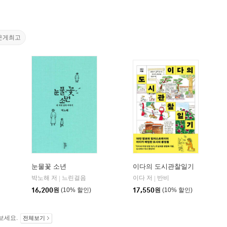
운게최고
눈물꽃 소년
이다의 도시관찰일기
박노해 저
느린걸음
이다 저
반비
|
|
16,200
원
(10% 할인)
17,550
원
(10% 할인)
보세요.
전체보기