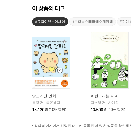
이 상품의 태그
#그림이있는에세이
#문학뉴스레터에소개된책
#귀여
망그러진 만화
어린이라는 세계
유랑 저
좋은생각
김소영 저
사계절
|
|
15,120
원
(10% 할인)
13,500
원
(10% 할인)
검색 페이지에서 선택된 태그에 등록된 더 많은 상품을 확인해 