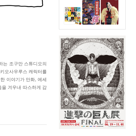
통하는 조구만 스튜디오의
브라키오사우루스 캐릭터를
한 이야기가 만화, 에세
음을 겨우내 따스하게 감