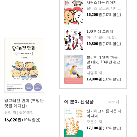
사랑스러운 강아지
몰티즈 글그림/서미영 역
16,200
원
(10% 할인)
100 인생 그림책
하이케 팔러 저/발레리오 비달리 그림/김서정 역
19,800
원
(10% 할인)
빨강머리 앤이 하는
말 (출간 10주년 완전
판)
백영옥 저
19,800
원
(10% 할인)
망그러진 만화 (부앙단
이 분야 신상품
더보기
댓글 에디션)
신기하고 아름다운 나
유랑 저
좋은생각
|
의 세계
16,020
원
(10% 할인)
모은수 저
17,100
원
(10% 할인)