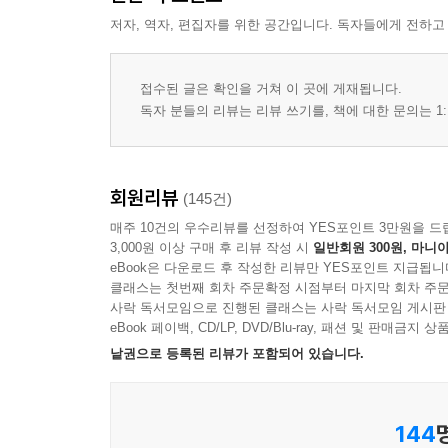
Day 22 교실과 학용품
저자, 역자, 편집자를 위한 공간입니다. 독자들에게 전하고
Section 4 Leisure & Culture 여가와 문화
Day 23 여행
접수된 글은 확인을 거쳐 이 곳에 게재됩니다.
Day 24 쇼핑
독자 분들의 리뷰는 리뷰 쓰기를, 책에 대한 문의는 1:
Day 25 취미
Day 26 운동
Day 27 음악과 미술
회원리뷰
(145건)
Day 28 문화와 예술
매주 10건의 우수리뷰를 선정하여 YES포인트 3만원을 드
Day 29 행사
3,000원 이상 구매 후 리뷰 작성 시
일반회원 300원, 마니아
eBook은 다운로드 후 작성한 리뷰만 YES포인트 지급됩니
클래스는 첫번째 회차 주문확정 시점부터 마지막 회차 주문
Section 5 Things & Conditions 사물과 상태
사락 독서모임으로 진행된 클래스는 사락 독서모임 게시판
Day 30 시간
eBook 페이백, CD/LP, DVD/Blu-ray, 패션 및 판매금
Day 31 순서와 빈도
낱권으로 등록된 리뷰가 포함되어 있습니다.
Day 32 모양과 정도
Day 33 상태
Day 34 수와 양
144
Day 35 방향과 위치