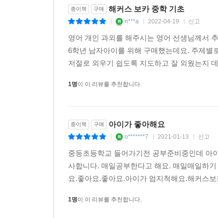
Day 20 Hobbies & Activities 취미와 활동
해커스 보카 중학 기초
종이책
구매
Day 21 Sports 스포츠
n***a
2022-04-19
신고
|
|
|
Day 22 Art & Culture 예술과 문화
영어 개인 과외를 해주시는 영어 선생님께서 
Day 23 Special Days 특별한 날
6학년 남자아이를 위해 구매했는데요. 주제별
저절로 외우기 쉽도록 지도하고 잘 외웠는지 데일
Section 4 Things & Conditions 사물과 상태
Day 24 Describing Things 사물 묘사
1명
이 이 리뷰를 추천합니다.
Day 25 Describing Conditions 상태 묘사
Section 5 Nature 자연
아이가 좋아해요
종이책
구매
Day 26 Plants 식물
o*******7
2021-01-13
신고
|
|
|
Day 27 Animals 동물
중등초등학교 들어가기전 공부준비중인데 아이가
Day 28 Climates & Seasons 기후와 계절
사합니다. 매일공부한다고 해요. 매일매일하기
Day 29 Nature & Ecosystem 자연과 생태계
요.좋아요.좋아요.아이가 엄지척해요.해커
Day 30 Environmental Problems 환경 문제
1명
이 이 리뷰를 추천합니다.
Section 6 Science & Technology 과학과 기술