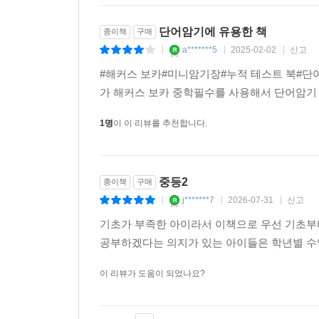
Day 31 Space 우주
Day 32 Energy 에너지
단어암기에 유용한 책
종이책
구매
Day 33 Science & Technology 과학과 기술
a*******5
2025-02-02
신고
|
|
|
Day 34 Computers & Tools 컴퓨터와 도구
#해커스 보카#미니암기장#누적 테스트 북#
가 해커스 보카 중학필수를 사용해서 단어암기
Section 7 World & Society 세계와 사회
Day 35 Society 사회
1명
이 이 리뷰를 추천합니다.
Day 36 Economy 경제
Day 37 Politics 정치
Day 38 Law & Order 법과 질서
중등2
종이책
구매
Day 39 History 역사
j*******7
2026-07-31
신고
|
|
|
Day 40 Religion 종교
기초가 부족한 아이라서 이책으로 우선 기초부
공부하겠다는 의지가 있는 아이들은 학년별 수
『해커스 보카 중학 고난도 + 미니암기장 + 누적 
이 리뷰가 도움이 되었나요?
Section 1 People
Day 01 Relationships