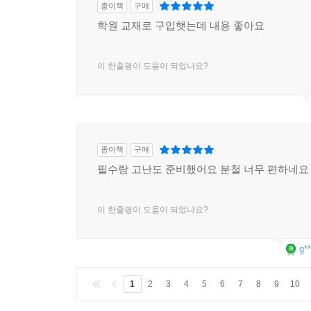
종이책
구매
Day 29 Research & Experiments
학원 교재로 구입햇는데 내용 좋아요
Section 6 World & Society
Day 30 Society
이 한줄평이 도움이 되었나요?
Day 31 Economy
Day 32 Industry
Day 33 Politics
Day 34 Law & Order
종이책
구매
Day 35 History
필수랑 고난도 준비했어요 분철 너무 편하네요
Day 36 Religion
Day 37 Nations
Day 38 War & Peace
이 한줄평이 도움이 되었나요?
Day 39 Knowledge & Study
Day 40 Social Problems
g**
1
2
3
4
5
6
7
8
9
10