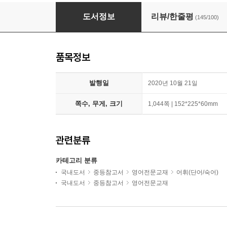
해커스 보카 중학 기초+필수+고난도 세트(전 3권
도서정보
리뷰/한줄평
(145/100)
품목정보
발행일
2020년 10월 21일
쪽수, 무게, 크기
1,044쪽 | 152*225*60mm
관련분류
카테고리 분류
국내도서
중등참고서
영어전문교재
어휘(단어/숙어)
국내도서
중등참고서
영어전문교재