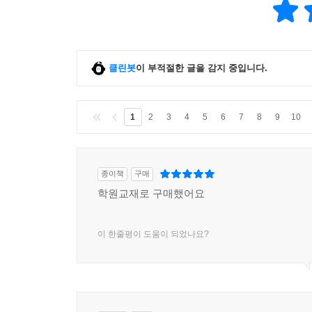
Day 16 Shopping
Day 17 Sports
Day 18 Art & Culture
Day 19 Special Events
클린봇
이 부적절한 글을 감지 중입니다.
Day 20 Cultural Differences
Day 21 Media
1
2
3
4
5
6
7
8
9
10
Day 22 Reading & Stories
Section 4 Things & Conditions
종이책
구매
Day 23 Describing Things
학원교재로 구매했어요
Day 24 Describing Conditions
Section 5 Nature & Science
이 한줄평이 도움이 되었나요?
Day 25 Nature & Climates
Day 26 Geography
Day 27 Biology & Chemistry
Day 28 Technology