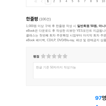
Day 02 Characteristics
1
2
3
4
5
6
7
8
9
10
Day 03 Appearance
Day 04 Actions
한줄평
Day 05 Thoughts & Feelings
(100건)
Day 06 Communication
1,000원 이상 구매 후 한줄평 작성 시
일반회원 50원, 마니
eBook은 다운로드 후 작성한 리뷰만 YES포인트 지급됩니
클래스는 첫번째 회차 주문확정 시점부터 마지막 회차 주문
Section 2 Daily Life
eBook 페이백, CD/LP, DVD/Blu-ray, 패션 및 판매금
Day 07 House & Housework
Day 08 Food
Day 09 Clothes
평점
Day 10 School & Education
한글 기준 50자까지 작성가능
Day 11 Jobs & Work
Day 12 City & Traffic
Day 13 Health
Day 14 Safety
97
명
Section 3 Leisure & Culture
Day 15 Travel