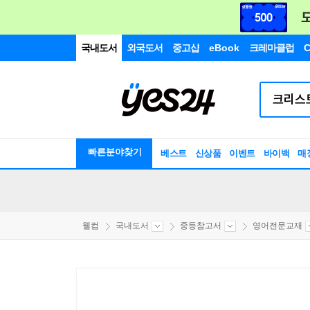
국내도서
외국도서
중고샵
eBook
크레마클럽
C
빠른분야찾기
베스트
신상품
이벤트
바이백
매
웰컴
국내도서
중등참고서
영어전문교재