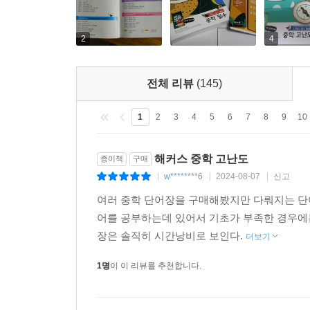
Section 2 Daily Life 일상 생활
Day 06 House & Housework 집과 집안일
2
4
Day 07 Food 음식
Day 08 Cooking 요리
전체 리뷰
(145)
Day 09 Clothes 의복
Day 10 School & Education 학교와 교육
1
2
3
4
5
6
7
8
9
10
Day 11 Jobs 직업
Day 12 Work 일
Day 13 Office 사무실
해커스 중학 고난도
종이책
구매
Day 14 Transportation 교통
w********6
2024-08-07
신고
|
|
|
Day 15 Restaurants & Stores 식당과 상점
여러 중학 단어장을 구매해봤지만 다뤄지는 단어
Day 16 City & Country 도시와 시골
어를 공부하는데 있어서 기초가 부족한 경우에는
Day 17 Health & Safety 건강과 안전
장은 솔직히 시간낭비로 보인다.
더보기
Section 3 Leisure & Culture 여가와 문화
1명
이 이 리뷰를 추천합니다.
Day 18 Travel 여행
Day 19 Shopping 쇼핑