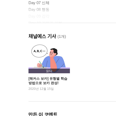
Day 07 신체
Day 08 행동
Day 09 감각
Day 10 감정과 기분
Day 11 생각
채널예스 기사
Day 12 의사소통
(1개)
Day 13 건강
Section 3 Daily Life 일상 생활
Day 14 장소
Day 15 집
읽다
Day 16 가구와 가정용품
[해커스 보카] 유형별 학습
방법으로 보카 완성!
Day 17 음식과 요리
2020년 12월 15일
Day 18 식당
Day 19 의복
Day 20 학교
Day 21 수업
만든 이 코멘트