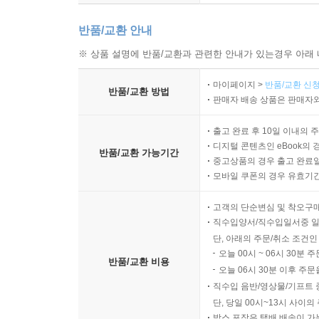
반품/교환 안내
※ 상품 설명에 반품/교환과 관련한 안내가 있는경우 아래 
마이페이지 >
반품/교환 신청
반품/교환 방법
판매자 배송 상품은 판매자와
출고 완료 후 10일 이내의 
디지털 콘텐츠인 eBook의 
반품/교환 가능기간
중고상품의 경우 출고 완료일
모바일 쿠폰의 경우 유효기간(
고객의 단순변심 및 착오구
직수입양서/직수입일서중 일
단, 아래의 주문/취소 조건인
오늘 00시 ~ 06시 30분 
반품/교환 비용
오늘 06시 30분 이후 주문
직수입 음반/영상물/기프트 
단, 당일 00시~13시 사이
박스 포장은 택배 배송이 가