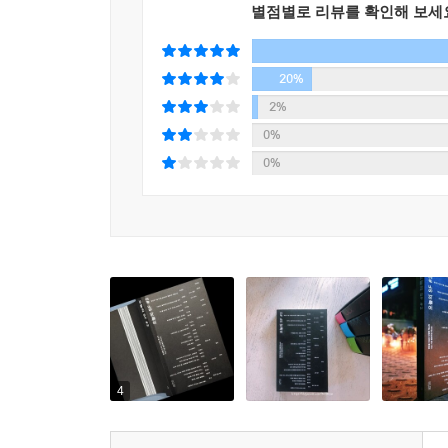
별점별로 리뷰를 확인해 보세
크리틱은 SF 비평에 대한 절실하고 다급한 요구를
27년여 동안 120편 넘게 발표된 듀나의 작품들이
경이의 세계, 시대에 따라 변모한 인식을 작품에
20%
기자가 드라마와 영화, 방송 채널과 OTT 플랫폼의
2%
SF 소설 붐이 영화로도 이어질 수 있을지, 두려
0%
매력과 주제의식을 품은 김창규 작가와 그의 작품 세
0%
쓰기도 했다. 각자의 방향으로 성큼성큼 걸어온 두
과학, 문학, 페미니즘의 관점에서 SF와 다른 
드러난다. 전혜진의 글은 한국 SF의 계보를 이루는
여성일 수 있는 기반을 마련한 SF 순정만화에 
머스크의 스페이스 X 설립에 바탕이 되었듯 항공우
과학 커뮤니케이터 이은희는 SF에 재현된 여성의 
에세이에는 전혜진 작가의 「『위치스 딜리버리』와 함
4
실었다. 전혜진의 SF 기행문은 서울 근교의 베드타
선사한다. 박문영의 글은 거친 동질화로부터 한 발짝