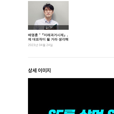
SF
[초단편] 수진 (정소연)
[초단편] 이토록 좋은 날, 오늘의 주인공은 (문이소)
읽다
[단편] 0에서 9까지 (고호관)
배명훈 "『미래과거시제』,
제 대표작이 될 거라 생각해
[단편] 프레퍼 (김혜진)
요"
2023년 04월 24일
[단편] 인터디펜던트 바로크 (손지상)
[단편] 스위트 솔티 (황모과)
[중편] 임시조종사 (배명훈)
상세 이미지
인터뷰
김창규의 우주 (인터뷰어: 최지혜)
칼럼
한국 SF의 또 하나의 줄기, 순정만화 (전혜진)