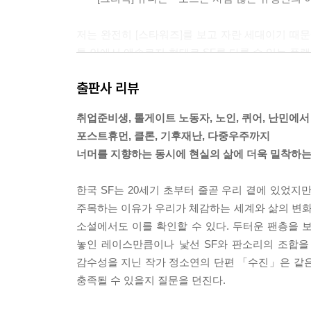
저는 완전히 [스타워즈]를 보고 자란 세대이기 때
틀 안에서 앤솔로지 형태로 SF를 다룰 수 있는 플
각했어요.
출판사 리뷰
---「[인터뷰] 두려움을 즐기는 연출가, 민규동」중
취업준비생, 톨게이트 노동자, 노인, 퀴어, 난민에서
SF에서는 해당 작품의 장르를 SF로 만들어 주는 
포스트휴먼, 클론, 기후재난, 다중우주까지
면 그 글은 SF를 흉내만 낸 다른 무엇일 겁니다.
너머를 지향하는 동시에 현실의 삶에 더욱 밀착하는
---「[인터뷰] 김창규의 우주」중에서
한국 SF는 20세기 초부터 줄곧 우리 곁에 있었지
순정만화는 SF를 통해 차별받는 이들의 이야기에 
주목하는 이유가 우리가 체감하는 세계와 삶의 변화 
SF가 낯설었던 1980~1990년대에 이미 한국계 
소설에서도 이를 확인할 수 있다. 두터운 팬층을 
---「[칼럼] 한국 SF의 또 하나의 줄기, 순정만화」
놓인 레이스만큼이나 낯선 SF와 판소리의 조합을
감수성을 지닌 작가 정소연의 단편 「수진」은 같은
실제 인텔에서 미래학자로 일하고 있는 브라이언 존
충족될 수 있을지 질문을 던진다.
과 함께 SF를 사용한다. 그는 이러한 작업을 미래주조fut
---「[칼럼] SF와 과학기술 그리고 우주 개발」중에