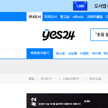
국내도서
외국도서
중고샵
eBook
크레마클럽
C
빠른분야찾기
베스트
신상품
이벤트
바이백
매
웰컴
국내도서
소설/시/희곡
장르소설