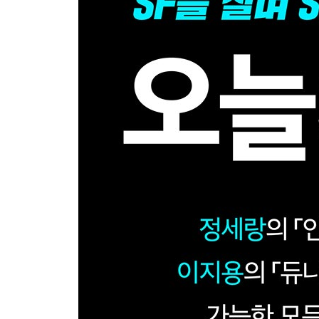
SF와 과학기술 그리고 우주 개발 (유만선)
SF와 여성의 몸, 모호함을 선명하게 그려 내다 (이
리뷰
언어를 가지고 싸우는 여성의 모습: 『SF는 어떻게
문지방 너머의 세계: 『불타는 세계』, 마거릿 캐번
천선란 세계의 중력장과 거짓말: 『어떤 물질의 사랑
투명 러너를 자처한 작가: 『밤의 얼굴들』, 황모과 
숨어 있는 SF: 신현득의 『거꾸로 나라의 여행』 (