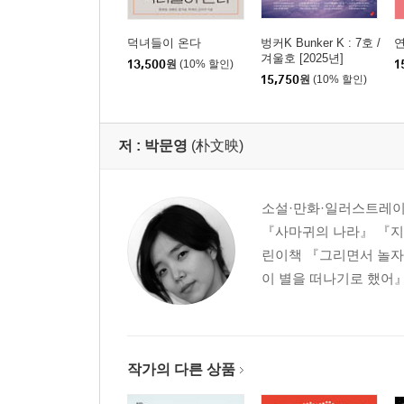
덕녀들이 온다
벙커K Bunker K : 7호 /
겨울호 [2025년]
13,500
원
(10% 할인)
1
15,750
원
(10% 할인)
저 :
박문영
(朴文映)
소설·만화·일러스트레이
『사마귀의 나라』 『지
린이책 『그리면서 놀자』
이 별을 떠나기로 했어』
작가의 다른 상품