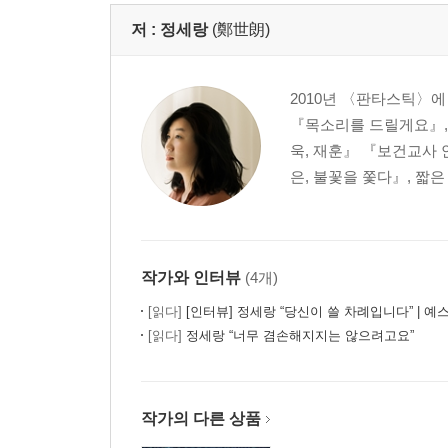
저 :
정세랑
(鄭世朗)
2010년 〈판타스틱〉에
『목소리를 드릴게요』,
욱, 재훈』 『보건교사
은, 불꽃을 쫓다』, 짧
작가와 인터뷰
(4개)
[읽다]
[인터뷰] 정세랑 “당신이 쓸 차례입니다” | 예스
[읽다]
정세랑 “너무 겸손해지지는 않으려고요”
작가의 다른 상품