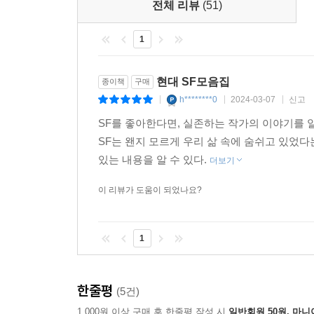
전체 리뷰
(51)
우리 각자의 SF는 어떤 모습인지 되묻게 하는, 짧
캐번디시부터 천선란까지 치열하게 균형을 맞추어 
1
현대 SF모음집
종이책
구매
h********0
2024-03-07
신고
|
|
|
SF를 좋아한다면, 실존하는 작가의 이야기를 알
SF는 왠지 모르게 우리 삶 속에 숨쉬고 있었다
있는 내용을 알 수 있다.
더보기
이 리뷰가 도움이 되었나요?
1
한줄평
(5건)
1,000원 이상 구매 후 한줄평 작성 시
일반회원 50원, 마니