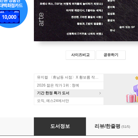
사이즈비교
공유하기
뮤지컬 〈휴남동 서점〉X 황보름 작가 북토크
2026 젊은 작가 1위 : 청예
기간 한정 특가 도서
오직, 예스24에서만
오늘의 SF #2
도서정보
리뷰/한줄평
(51/5)