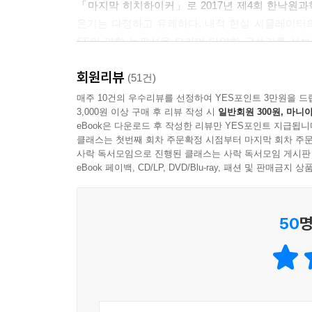
「마지막 히치하이커」로 2017년 제4회 한낙원
온기는 다정하고 유쾌하다. 내적 현실 시뮬레이터의
생물학적으로 매우 중요하기에 인간 사회의 다른 
SF와 과학 논픽션을 오가며 다양한 글쓰기를 선
높다. 인간 여성의 생물학적 재생산 능력은 매우 소
시대가 도래할 때 진정한 자유의지의 의미를 다시
하는 무엇이 된다.
회원리뷰
웃다가도 뒷맛이 개운치 않다.
(51건)
---「[칼럼] SF와 여성의 몸, 모호함을 선명하게 그려 내
매주 10건의 우수리뷰를 선정하여 YES포인트 3만원을 드
3,000원 이상 구매 후 리뷰 작성 시
일반회원 300원, 마니아
시네마틱 드라마 ‘SF 8’ [간호중]의 원작 「T
eBook은 다운로드 후 작성한 리뷰만 YES포인트 지급됩니
미래를 그린다. 고온 경보가 공습 경보처럼 울리
클래스는 첫번째 회차 주문확정 시점부터 마지막 회차 주문
있을까. 『우주아이돌 배달작전』과 『우주아이돌 
사락 독서모임으로 진행된 클래스는 사락 독서모임 게시판
간의 우주전쟁, 사이보그 행성과 유기체 행성, 
eBook 페이백, CD/LP, DVD/Blu-ray, 패션 및 판매금
스페이스 오페라다. 「모멘트 아케이드」로 제4회
삶이 곧 자신의 정체성이 된 이들이 서로의 어깨를
50
명
부산항을 거쳐 우주로 확장한다.
지금 가장 멀리 나아가는 텍스트
SF를 둘러싼, SF가 던지는 물음들을 따라
아직 오지 않은 더 나은 날들을 볼 수 있기를