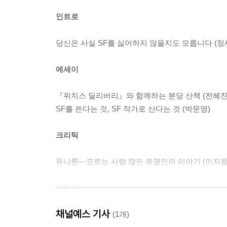
인트로
당신은 사실 SF를 싫어하지 않을지도 모릅니다 (정
에세이
『위치스 딜리버리』와 함께하는 분당 산책 (전혜진
SF를 쓴다는 것, SF 작가로 산다는 것 (박문영)
크리틱
듀나론―모르는 사람 많은 유명인의 이야기 (이지용
인터뷰
채널예스 기사
두려움을 즐기는 연출가, 민규동 (인터뷰어: 이다혜)
(1개)