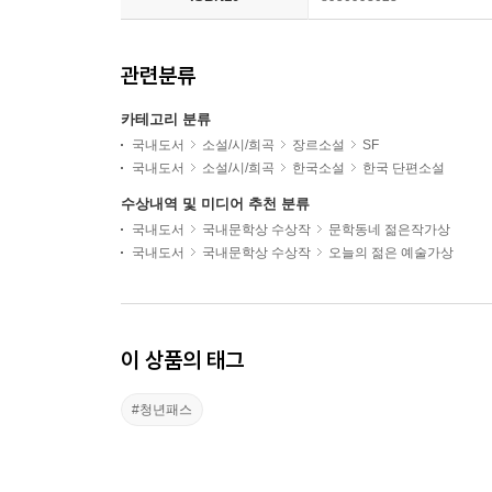
관련분류
카테고리 분류
국내도서
소설/시/희곡
장르소설
SF
국내도서
소설/시/희곡
한국소설
한국 단편소설
수상내역 및 미디어 추천 분류
국내도서
국내문학상 수상작
문학동네 젊은작가상
국내도서
국내문학상 수상작
오늘의 젊은 예술가상
이 상품의 태그
#청년패스