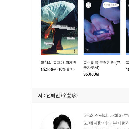
당신의 독자가 될게요
목소리를 드릴게요 (큰
글자도서)
15,300
원
(10% 할인)
1
35,000
원
저 :
전혜진
(全慧珍)
SF와 스릴러, 사회파 
고 데뷔한 이래 부지런히