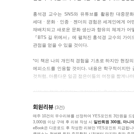
--- p.143, 「3장 세대론, 계급론으로 읽는 BTS 
부드러운 남성성 _246
홍석경 교수는 SNS와 유튜브를 활용한 대중문화
해롭지 않은 남성성 _250
팬들은, 아미가 된다는 것은 단순히 BTS를 좋아한
세대ㆍ문화ㆍ인종ㆍ젠더의 경험은 세계인에게 어떤 
대안적 남성성을 넘어 젠더 문제로 _256
--- p.168, 「4장 아미가 된다는 것, 아미로 산다는
재배치되고 새로운 문화 생산과 향유의 체계가 어
BTS의 몸 _262
『BTS 길 위에서』에 펼쳐진 홍석경 교수의 가이드
전 세계의 음악적 레퍼런스를 빌려왔다고 해서 케이
관점을 얻을 수 있을 것이다.
에필로그
수와 음악이 폄하될 이유도 없다. 말하자면 새로운 
BTS, 새로운 시대의 상상력 _265
--- p.213, 「5장 BTS와 인종적 상상력」 중에서
“이 책은 나의 개인적 경험을 기초로 하지만 현장의 
에피소드를 인용할 것이다. 내용은 학구적이지만 
BTS를 구성하는 일곱 남자는 이런 서구의 지배적 
것처럼, 아름다운 일곱 젊은이들의 여정을 짧게나마 
성을 뒤흔드는 동시에, 변화하는 성, 인종 정체성
실제 이 책을 집필하는 과정에서도 홍석경 교수는 빅히
--- p.251, 「6장 BTS와 대안적 남성성」 중에서
BTS의 아레나 월드 투어 ‘LOVE YOURSEL
회원리뷰
대상으로 인터뷰를 진행해 이 책의 많은 디테일들을 
(3건)
자문하며 케이팝의 미래에 대한 대중의 궁금증에
매주 10건의 우수리뷰를 선정하여 YES포인트 3만원을 드
3,000원 이상 구매 후 리뷰 작성 시
일반회원 300원, 마니아
Mnet [BTS SPECIAL Dynamite]에 출연해
eBook은 다운로드 후 작성한 리뷰만 YES포인트 지급됩니
클래스는 첫번째 회차 주문확정 시점부터 마지막 회차 주문