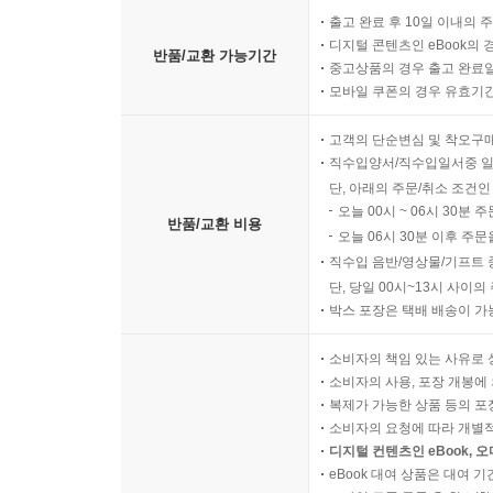
출고 완료 후 10일 이내의 
디지털 콘텐츠인 eBook의 
반품/교환 가능기간
중고상품의 경우 출고 완료일
모바일 쿠폰의 경우 유효기간(
고객의 단순변심 및 착오구
직수입양서/직수입일서중 일
단, 아래의 주문/취소 조건인
오늘 00시 ~ 06시 30분 
반품/교환 비용
오늘 06시 30분 이후 주문
직수입 음반/영상물/기프트 
단, 당일 00시~13시 사이
박스 포장은 택배 배송이 가
소비자의 책임 있는 사유로 
소비자의 사용, 포장 개봉에 
복제가 가능한 상품 등의 포장을 
소비자의 요청에 따라 개별
디지털 컨텐츠인 eBook, 
eBook 대여 상품은 대여 기