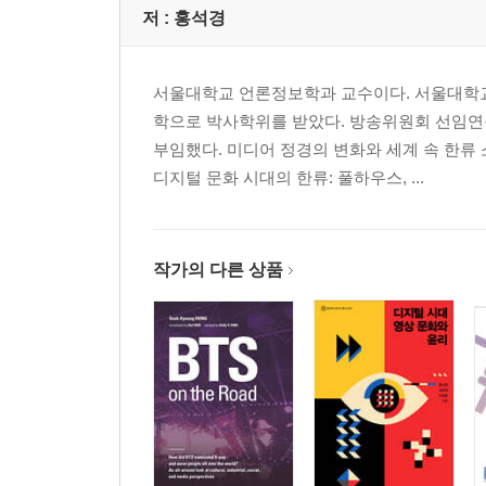
케이팝을 넘어 세계 속으로 _070
저 :
홍석경
2장 BTS 트랜스미디어
서울대학교 언론정보학과 교수이다. 서울대학교
: BTS 서사를 이해하는 가장 중요한 키워드
학으로 박사학위를 받았다. 방송위원회 선임연
부임했다. 미디어 정경의 변화와 세계 속 한류
트랜스미디어란 무엇인가 _083
디지털 문화 시대의 한류: 풀하우스, ...
BTS의 트랜스미디어 전략 _087
세 겹으로 이루어진 BTS 트랜스미디어 _093
두 번째 층위: BTS 그룹과 멤버들의 서사 _099
세 번째 층위: BTS 멤버들의 자연인 서사 _103
작가의 다른 상품
래빗홀: 서로 다른 층위의 서사를 연결하는 매듭 _10
진의 〈Epiphany〉 _111
뷔의 〈Singularity〉 _115
팬들의 참여로 완성되는 BTS 트랜스미디어 _121
3장 세대론, 계급론으로 읽는 BTS 현상
: 왜 전 세계 청년들은 BTS에 열광하는가