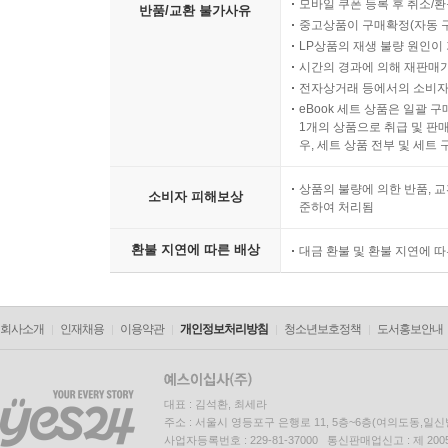
모바일 쿠폰 등록 후 취소/환
반품/교환 불가사유
중고상품이 구매확정(자동 
LP상품의 재생 불량 원인이 기
시간의 경과에 의해 재판매가
전자상거래 등에서의 소비자
eBook 세트 상품은 일괄 
1개의 상품으로 취급 및 판매
우, 세트 상품 전부 및 세트
상품의 불량에 의한 반품, 교
소비자 피해보상
준하여 처리됨
환불 지연에 따른 배상
대금 환불 및 환불 지연에 
회사소개
인재채용
이용약관
개인정보처리방침
청소년보호정책
도서홍보안내
대표 : 김석환, 최세라
주소 : 서울시 영등포구 은행로 11, 5층~6층(여의도동,일신
사업자등록번호 : 229-81-37000 통신판매업신고 : 제 200