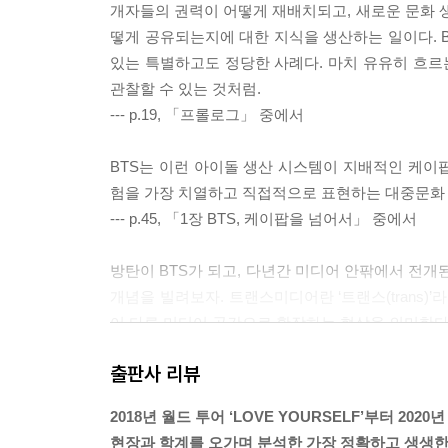
아미의 취향, 취향으로서의 아미 _187
개자들의 권력이 어떻게 재배치되고, 새로운 문화
매체, 취향, 가치의 공동체 _191
떻게 공유되는지에 대한 지식을 생산하는 일이다. 
아미와 팬 액티비즘 _199
있는 특별하고도 정당한 사례다. 마치 유유히 흐
관찰할 수 있는 것처럼.
5장 BTS와 새로운 인종적 상상력
--- p.19, 「프롤로그」 중에서
: BTS는 어떻게 아시아인을 매혹의 대상으로 바꿔
BTS는 이런 아이돌 생산 시스템이 지배적인 케이
로컬에서 세계로, BTS가 이끄는 케이팝 _209
험을 가장 치열하고 직접적으로 표현하는 대중문화 
한국어로 부르는 글로벌 대중음악 _213
--- p.45, 「1장 BTS, 케이팝을 넘어서」 중에서
다문화 세계 속 문화적 인용 전략 _220
백인 중심 인종적 상상력의 변화 _222
방탄이 BTS가 되고, 다년간 미디어 안팎에서 전
케이팝 팬덤의 인종적 감수성 _226
개념을 빌려보자. 트랜스미디어란 ‘트랜스(trans
스테레오타입과 물신화 사이 대안 찾기 _231
어 다른 미디어 공간으로 확장하는 현상을 의미한다
--- p.83, 「2장 BTS 트랜스미디어」 중에서
6장 BTS와 대안적 남성성
출판사 리뷰
: 그들은 어떻게 청년 세대의 젠더 감수성에 영향 
이들은 〈쩔어〉에서처럼 노동하는 청년들의 멋을 
2018년 월드 투어 ‘LOVE YOURSELF’부터 202
기도 한다. 경쟁에 기초한 인생, 인생의 매 순간에
현장과 학계를 오가며 분석한 가장 정확하고 생생한 
시각적 즐거움을 주는 남성의 이미지 _240