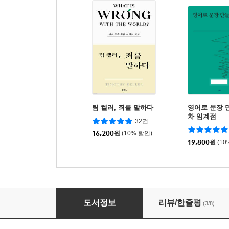
팀 켈러, 죄를 말하다
영어로 문장 
차 임계점
32건
16,200
원
(10% 할인)
19,800
원
(10
BTS 길 위에서
도서정보
리뷰/한줄평
(3/8)