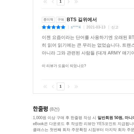
1
풀어낸다는 평가를 받는다.
“교수님도 혹시 아미세요? 너무 정확한 분석에 소름 
BTS 길위에서
종이책
구매
있던 방탄소년단에 대한 많은 분석들을 꽉 채워주셨
s****4
2021-03-13
신고
|
|
|
풀어주셨군요. 공감 갑니다.”(포스텍 융합문명연구원 
이젠 요즘이라는 단어를 사용하기엔 오래된 B
히 읽어 읽기에는 큰 무리는 없었습니다. 트랜스
BTS 현상을 관통하는 핵심 키워드 6가지를 분석하
아니라 그와 관련된 사람들 (대개 ARMY 얘기
케이팝ㆍ트랜스미디어ㆍ세대ㆍ팬덤 아미ㆍ인종ㆍ
이 리뷰가 도움이 되었나요?
1장은 BTS가 태동한 무대인 동아시아의 미디어
속에서 어떻게 BTS가 잉태되었는지를 설명한다. B
1
2장은 BTS 정체성의 핵심이라고도 볼 수 있는, B
누구나 “이게 뭐지?” 하게 만드는, 뮤직비디오를 
멤버의 정체성과 스토리가 더해진다. 세 겹의 스토
한줄평
(8건)
3장은 전 세계 청년들이 왜 BTS에게 열렬히 
1,000원 이상 구매 후 한줄평 작성 시
일반회원 50원, 마니
불확실한 미래의 전망 속에서 청년 세대가 겪는 불
eBook은 다운로드 후 작성한 리뷰만 YES포인트 지급됩니
BTS의 음악과 삶이 어떤 의미로 세계 청년들에게
클래스는 첫번째 회차 주문확정 시점부터 마지막 회차 주문