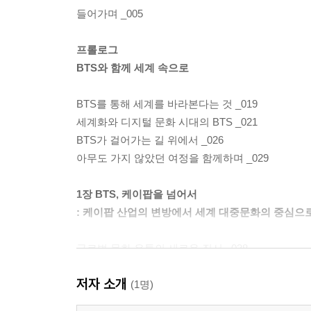
들어가며 _005
프롤로그
BTS와 함께 세계 속으로
BTS를 통해 세계를 바라본다는 것 _019
세계화와 디지털 문화 시대의 BTS _021
BTS가 걸어가는 길 위에서 _026
아무도 가지 않았던 여정을 함께하며 _029
1장 BTS, 케이팝을 넘어서
: 케이팝 산업의 변방에서 세계 대중문화의 중심으
글로벌 문화 유통의 새로운 질서 _038
한국과 일본의 아이돌 시스템과 BTS _042
저자 소개
BTS와 케이팝, 무엇이 같고 다른가 _048
(1명)
BTS가 혼종성을 드러내는 방식 _063