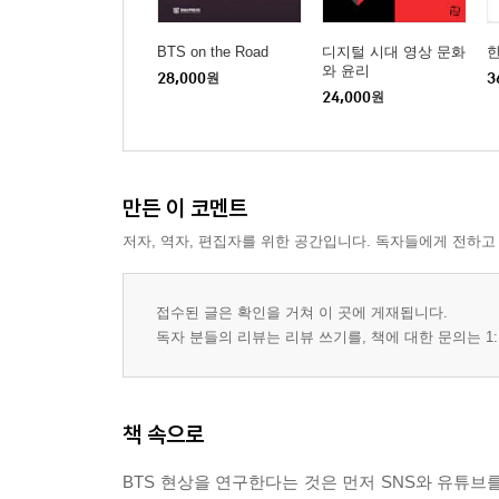
청년 세대의 삶의 조건을 노래하다 _133
BTS on the Road
디지털 시대 영상 문화
너희들은 더 이상 부모들처럼 살지 못해, 뭐 하고 살래
와 윤리
28,000
원
3
저항하라, 성공보다 성장 _142
24,000
원
청년 세대의 아이콘: 비틀스, 데이비드 보위, 그리고 B
4장 아미가 된다는 것, 아미로 산다는 것
만든 이 코멘트
: 모든 현상 뒤에 그들이 있다
저자, 역자, 편집자를 위한 공간입니다. 독자들에게 전하고
현장의 아미를 만나다 _164
아미가 된다는 것, 아미로 산다는 것 _167
접수된 글은 확인을 거쳐 이 곳에 게재됩니다.
만남: BTS의 세계에 빠지다 _168
독자 분들의 리뷰는 리뷰 쓰기를, 책에 대한 문의는 1:
최애: 내가 어려울 때, BTS가 나를 구해주었다 _171
아미라는 커뮤니티의 힘 _174
위로와 구원의 커뮤니케이션 _176
책 속으로
중장년 팬들의 이야기 _178
BTS의 언어, 한국어 배우기 _181
BTS 현상을 연구한다는 것은 먼저 SNS와 유튜브