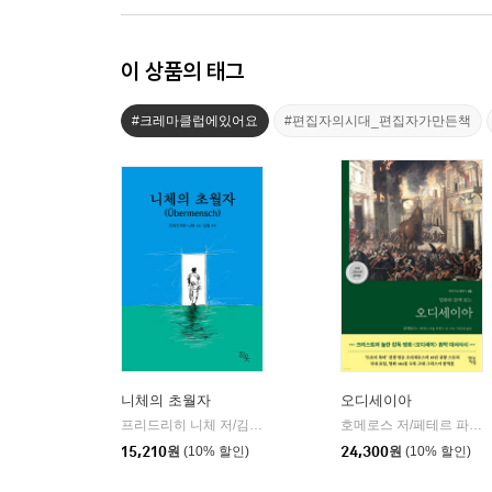
이 상품의 태그
#크레마클럽에있어요
#편집자의시대_편집자가만든책
니체의 초월자
오디세이아
프리드리히 니체 저/김철 편역
히읏
호메로스 저/페테르 파울 루벤스 그림/박문재 역
|
15,210
원
(10% 할인)
24,300
원
(10% 할인)