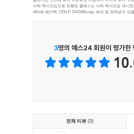
“청년 세대에 대한 메시지, 젠더 차원에서 스스
사락 독서모임으로 진행된 클래스는 사락 독서모임 게시판
주는 중요한 역할. 세 가지 차원에서 수치화할 수 
eBook 페이백, CD/LP, DVD/Blu-ray, 패션 및 판매금
이를 통해 개별적인 팬들의 경험으로만 남았던 현상의 
“교수님도 혹시 아미세요?”
3
명의 예스24 회원이 평가한
일반인이 ‘느끼면서도 언어로 정리하지 못했던’ 질
10.
전문가의 관점에서 생생하게 풀어내다
홍석경 교수는 2007년부터 세계 속의 한류에 
역동성을 형성하는지 연구한 책 『세계화와 디지털
다른, 세계화가 만들어낸 혼종적 문화이자 지배적
꾸준히 써왔다.
전작이 동아시아의 한류 현상을 이방(프랑스)에서 
현상의 핵심으로 뛰어들어 BTS의 글로벌 팬덤 현
BTS 팬들 사이에서 레전드로 불리는 유튜브 영상
전체 리뷰
(3)
현장의 생생한 목소리를 충실히 담고 있다. 그