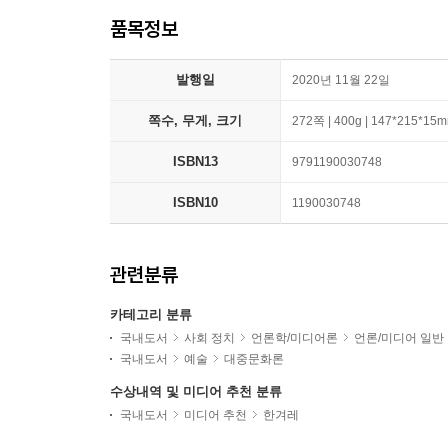
품목정보
발행일
2020년 11월 22일
쪽수, 무게, 크기
272쪽 | 400g | 147*215*15
ISBN13
9791190030748
ISBN10
1190030748
관련분류
카테고리 분류
국내도서
사회 정치
언론학/미디어론
언론/미디어 일반
국내도서
예술
대중문화론
수상내역 및 미디어 추천 분류
국내도서
미디어 추천
한겨레