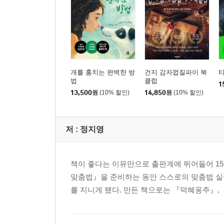
개를 훔치는 완벽한 방
건지 감자껍질파이 북
법
클럽
1
13,500
원
(10% 할인)
14,850
원
(10% 할인)
저 :
정지영
책이 좋다는 이유만으로 출판계에 뛰어들어 15년
맞춤법』을 준비하는 동안 스스로의 맞춤법 실력
를 지니게 됐다. 만든 책으로는 『덕혜옹주』, 