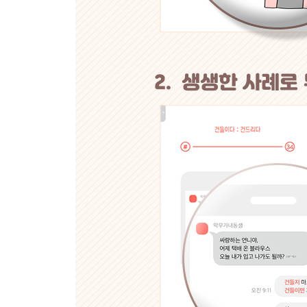
#94. 해죠 : 해줘
#95. 핼쓱하다 : 핼쑥하다
#96. 향균 : 항균
#97. 허구헌날 : 허구한 날
#98. 호위호식 : 호의호식
#99. 흐믓하다 : 흐뭇하다
#100. 희안하다 : 희한하다
알아두면 기본은 하는 띄어쓰기 규칙 10
부록 속 부록_한글 맞춤법 띄어쓰기 규정