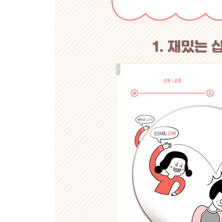
#76. 유도 심문 : 유도 신문
#77. 인권비 : 인건비
#78. 일부로 : 일부러
#79. 일일히 : 일일이
#80. 일찌기 : 일찍이
#81. 있슴 : 있음
#82. 으시대다 : 으스대다
#83. 졸립다 : 졸리다
#84. 찌게 : 찌개
#85. 천정 : 천장
#86. 철썩같이 : 철석같이
#87. 쳐먹다 : 처먹다
#88. 치루다 : 치르다
#89. 키다 : 켜다
#90. 폐륜아 : 패륜아
#91. 한 웅큼 : 한 움큼
#92. -할께 : -할게
#93. 해되다 : 해대다