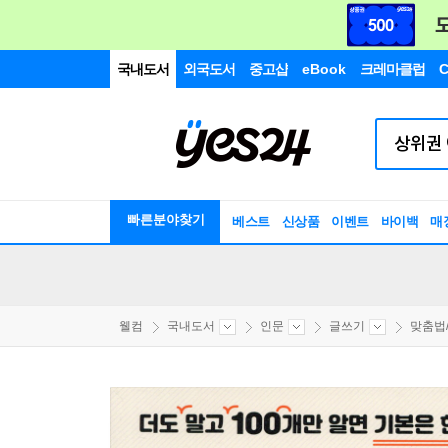
국내도서
외국도서
중고샵
eBook
크레마클럽
C
빠른분야찾기
베스트
신상품
이벤트
바이백
매
웰컴
국내도서
인문
글쓰기
맞춤법