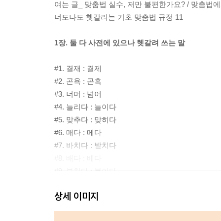
여는 글_ 맞춤법 실수, 저만 불편한가요? / 맞춤법
너도나도 헷갈리는 기초 맞춤법 규정 11
1장. 둘 다 사전에 있으나 헷갈려 쓰는 말
#1. 결재 : 결제
#2. 곤욕 : 곤혹
#3. 너머 : 넘어
#4. 늘리다 : 늘이다
#5. 맞추다 : 맞히다
#6. 매다 : 메다
#7. 바치다 : 받치다
#8. 배다 : 베다
#9. 부치다 : 붙이다
#10. 비추다 : 비치다
상세 이미지
#11. 심난하다 : 심란하다
#12. 어떡해 : 어떻게