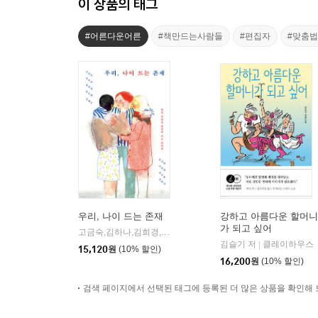
이 상품의 태그
#어른다운어른
#책만드는사람들
#편집자
#맞춤
우리, 나이 드는 존재
강하고 아름다운 할머니
가 되고 싶어
고금숙,김하나,김희경,송은혜,신혜우,윤정원,이라영,정수윤,정희진 저
김슬기 저
클레이하우스
|
15,120
원
(10% 할인)
16,200
원
(10% 할인)
검색 페이지에서 선택된 태그에 등록된 더 많은 상품을 확인해 