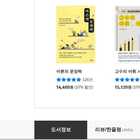
어른의 문장력
고수의 어휘 
126건
14,400
원
(10% 할인)
15,120
원
(10
어른의 맞춤법
도서정보
리뷰/한줄평
(45/51)