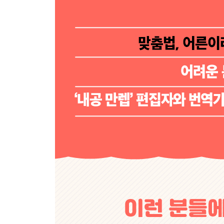
#42. 닥달하다 : 닦달하다
#43. 단언컨대 : 단언컨대
#44. 담구다 : 담그다
#45. 당쵀 : 당췌 : 당최
#46. 도데체 : 도대체
#47. 되물림 : 대물림
#48. 뒤치닥거리 : 뒤치다꺼리
#49. 명예회손 : 명예훼손
#50. 무릎쓰다 : 무릅쓰다
#51. 뭉게다 : 뭉개다
#52. 뭍(히)다 : 묻(히)다
#53. 바껴 : 바뀌어
#54. 보다싶이 : 보다시피
#55. 붓기 : 부기
#56. 비로서 : 비로소
#57. 삼가하다 : 삼가다
#58. 설겆이 : 설거지