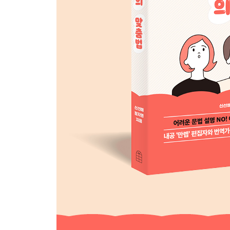
#28. 안치다 : 앉히다
#29. 여위다 : 여의다
#30. 얘기 : 예기
#31. 주위 : 주의
#32. 칠칠맞다 : 칠칠맞지 못하다
3장. 사전에 없는데 사용하는 말
#33. 가르키다 : 가르치다
#34. 건들이다 : 건드리다
#35. 괴변 : 괘변 : 궤변
#36. 구렛나루 : 구레나룻
#37. 구지 : 굳이
#38. 금새 : 금세
#39. 끼여들다 : 끼어들다
#40. 넓찍하다 : 널찍하다
#41. 뇌졸증 : 뇌졸중