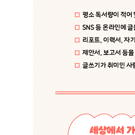
#59. 설레이다 : 설레다
#60. 쉽상 : 십상
#61. 승락 : 승낙
#62. 쌀뜬물 : 쌀뜨물
#63. 썪다 : 썩다
#64. 쓰레받이 : 쓰레받기
#65. 알맞는 : 알맞은
#66. 어따 대고 : 얻다 대고
#67. 어의없다 : 어이없다
#68. 어줍잖다 : 어쭙잖다
#69. 역활 : 역할
#70. 염두해 두다 : 염두에 두다
#71. 오랫만 : 오랜만
#72. 옳바르다 : 올바르다
#73. 요기나게 : 요긴하게
#74. 웬지 : 왠지
#75. 윗어른 : 웃어른