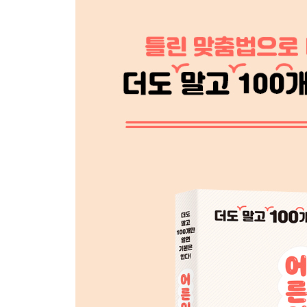
#13. 연애 : 연예
#14. 잃다 : 잊다
#15. 재고 : 제고
#16. 채: 체
2장. 둘 다 사전에 있으나 잘못 쓰는 말
#17. 가감 : 과감
#18. 건투 : 권투
#19. 낫다 : 낳다
#20. 다르다 : 틀리다
#21. 드러내다 : 들어내다
#22. 들르다 : 들리다
#23. 띠다 : 띄다
#24. 무난하다 : 문안하다
#25. 반드시 : 반듯이
#26. 실증 : 싫증
#27. 싸이다 : 쌓이다