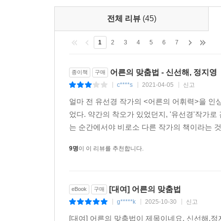
전체 리뷰
(45)
1
2
3
4
5
6
7
어른의 맞춤법 - 신선해, 정지영
종이책
구매
c****s
2021-04-05
신고
|
|
|
얼마 전 유선경 작가의 <어른의 어휘력>을 인상
었다. 약간의 착오가 있었던지, '유선경'작가
는 순간에서야 비로소 다른 작가의 책이라는 것을
9명
이 이 리뷰를 추천합니다.
[대여] 어른의 맞춤법
eBook
구매
g*****k
2025-10-30
신고
|
|
|
[대여] 어른의 맞춤법이 제목이네요. 신선해,