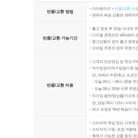
마이페이지 >
반품/교환 신청
반품/교환 방법
판매자 배송 상품은 판매자와
출고 완료 후 10일 이내의 
디지털 콘텐츠인 eBook의 
반품/교환 가능기간
중고상품의 경우 출고 완료일
모바일 쿠폰의 경우 유효기간(
고객의 단순변심 및 착오구
직수입양서/직수입일서중 일
단, 아래의 주문/취소 조건인
오늘 00시 ~ 06시 30분 
반품/교환 비용
오늘 06시 30분 이후 주문
직수입 음반/영상물/기프트 
단, 당일 00시~13시 사이
박스 포장은 택배 배송이 가
소비자의 책임 있는 사유로 
소비자의 사용, 포장 개봉에 
복제가 가능한 상품 등의 포장을 