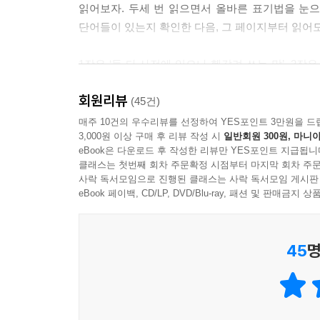
읽어보자. 두세 번 읽으면서 올바른 표기법을 눈으
단어들이 있는지 확인한 다음, 그 페이지부터 읽어도
1장은 ‘둘 다 사전에 있으나 헷갈려 쓰는 말’, 2장
기본 맞춤법 규정 11가지와 띄어쓰기 규칙 10가지
회원리뷰
판형이라 가방에 휴대하기에도 용이하므로 맞춤법에
(45건)
매주 10건의 우수리뷰를 선정하여 YES포인트 3만원을 드
3,000원 이상 구매 후 리뷰 작성 시
일반회원 300원, 마니아
eBook은 다운로드 후 작성한 리뷰만 YES포인트 지급됩니
클래스는 첫번째 회차 주문확정 시점부터 마지막 회차 주문
사락 독서모임으로 진행된 클래스는 사락 독서모임 게시판
eBook 페이백, CD/LP, DVD/Blu-ray, 패션 및 판매금
45
명