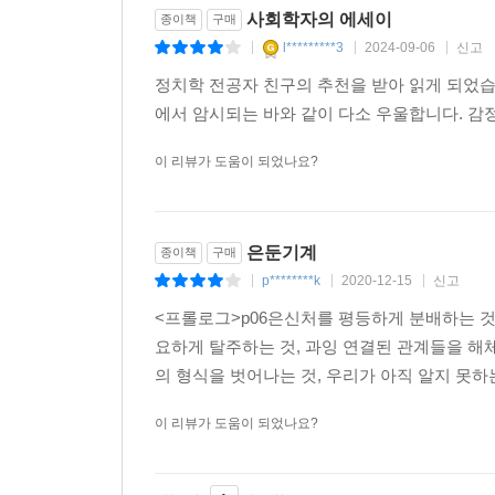
견디고, 저항하고, 소통하고 창조하라. 우리가 
사회학자의 에세이
은둔은 이제 생존을 위한 생명의 필사적 재조립이라는
종이책
구매
포스트코로나 시대를 살아가야 할 우리에게 매우 적
l*********3
2024-09-06
신고
소통하고, 창조하며 다른 무언가로 생성되어가는 이
|
|
|
정치학 전공자 친구의 추천을 받아 읽게 되었습
--- 「프롤로그」 중에서
에서 암시되는 바와 같이 다소 우울합니다. 
이 리뷰가 도움이 되었나요?
은둔기계
종이책
구매
p********k
2020-12-15
신고
|
|
|
<프롤로그>p06은신처를 평등하게 분배하는 것
요하게 탈주하는 것, 과잉 연결된 관계들을 해
의 형식을 벗어나는 것, 우리가 아직 알지 못하
이 리뷰가 도움이 되었나요?