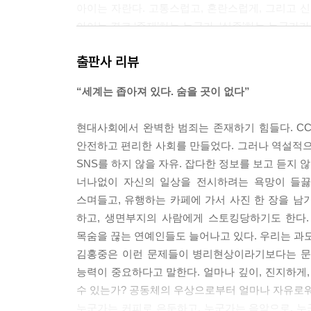
아이는 자란다. 고통스럽고, 혼란스럽게, 그리고 
아이는 결코 ‘존재’하는 누군가, ‘실존’하는 누군가
--- p.36
출판사 리뷰
쓰는 자는, 오직 미래에만 현재화될 미지의, 다수의
“세계는 좁아져 있다. 숨을 곳이 없다”
읽을 때 그들의 의식에 발생하게 될 새로운 촉발, 감
--- p.49
현대사회에서 완벽한 범죄는 존재하기 힘들다. CC
안전하고 편리한 사회를 만들었다. 그러나 역설적으로
감염의 상상계. 잠복기까지의 기다림. 감염되었는지
SNS를 하지 않을 자유. 잡다한 정보를 보고 듣지 않
기까지의 시간. 이들은 모두 의학적 패러다임의 연
너나없이 자신의 일상을 전시하려는 욕망이 들끓
삶. 반복되는 부활.
스며들고, 유행하는 카페에 가서 사진 한 장을 
--- p.52
하고, 생면부지의 사람에게 스토킹당하기도 한다.
목숨을 끊는 연예인들도 늘어나고 있다. 우리는 과도
초연결사회의 참된 도덕성은 단절의 능력에서 발견된
김홍중은 이런 문제들이 병리현상이라기보다는 문
생동감 있는 리듬을 설계할 수 있는가? 공동체의 
능력이 중요하다고 말한다. 얼마나 깊이, 진지하게
--- p.55
수 있는가? 공동체의 우상으로부터 얼마나 자유로워
누군가는 커피로 은둔하고, 누군가는 음악으로, 누군