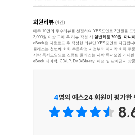
파상의 핵심에는 세계의 가상성과 주체의 가상성의 
속에 은둔하는 자들도 있다. SNS로 은둔하는 사람이
자아의 변형이다. 자유주의적, 휴머니즘적, 실체론적
있다.
--- p.77
회원리뷰
(4건)
“인간은 사회적 동물이 아니라 어떤 경우 ‘연결하고
매주 10건의 우수리뷰를 선정하여 YES포인트 3만원을 드
죽어가는 아들을 바라보는 신, 그 아들과 함께 죽어
3,000원 이상 구매 후 리뷰 작성 시
일반회원 300원, 마니아
어떤 경우 ‘연결을 끊는’ 동물, 은둔할 줄 아는 동물
문제가 아니라 삶의 문제다. 사제와 교리와 의례의 
eBook은 다운로드 후 작성한 리뷰만 YES포인트 지급됩니
--- p.86
클래스는 첫번째 회차 주문확정 시점부터 마지막 회차 주문
김홍중은 인간은 사회적 동물이 아니라 필요에 따라
사락 독서모임으로 진행된 클래스는 사락 독서모임 게시판
단어를 통해 ‘은둔기계’의 특성을 표현한다. 이 단어는 ‘
eBook 페이백, CD/LP, DVD/Blu-ray, 패션 및 판매금
좋은 글은 미문이 아니며 악문도 아니다. 그것은 아
환자는 무언가를 능동적으로 하는 존재가 아니라 
이 아니라 힘의 강도에 있다. 좋은 글은 움직이고, 
감당하는, 헐벗은 예수의 모습을 떠올린다. 그리고 
--- p.116
움직여지고 있다고 이야기한다.
서구 사회이론은 언제나 적극적으로 행동하면서, 
4
명의 예스24 회원이 평가한
사회는 꿈이다. 사회 속에서 어느 누구도 모방과 암
한다. 하지 않는 것은 무시되거나, 존재를 부여받지
운가? 당신을 둘러싼 모든 사람들이 옳지 않다고 
8.
닮아 있다. 그들은 세상의 많은 것들을 그저 감내한
것을 혐오하지 않음을 밝히는 것은 얼마나 어려운가
잔존한다. 동시에 그들은 삶을 사랑한다.
--- p.159~160
바이러스와 인간
‘실존’하는 것들은 그냥 있는 것이 아니라, ‘있을 수