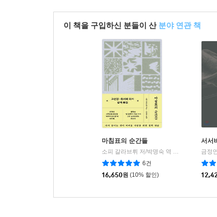
이 책을 구입하신 분들이 산
분야 연관 책
마침표의 순간들
서서
소피 갈라브뤼 저/박명숙 역
위즈덤하우스
금정연
|
6건
16,650
원
(10% 할인)
12,4