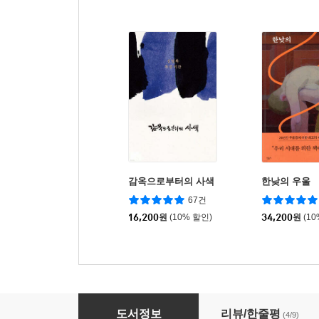
감옥으로부터의 사색
한낮의 우울
67건
16,200
원
(10% 할인)
34,200
원
(1
은둔기계
도서정보
리뷰/한줄평
(4/9)