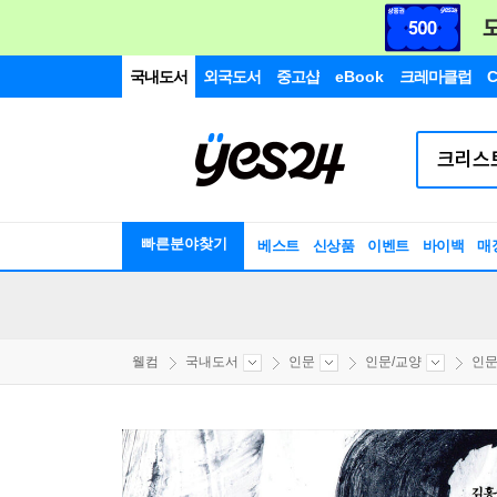
국내도서
외국도서
중고샵
eBook
크레마클럽
C
빠른분야찾기
베스트
신상품
이벤트
바이백
매
웰컴
국내도서
인문
인문/교양
인