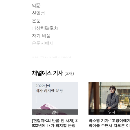
악惡
친밀성
은둔
파상력破像力
자기-비움
은둔지에서
2부 글쓰기에 대하여
채널예스 기사
좋은 글을 쓰는 법
(3개)
문학의 체험
대중문화의 힘
연구
〈버닝〉
루만
읽다
읽다
단상이란 무엇인가
[편집자K의 반쯤 빈 서재] 2
박소영 기자 “고양이에
022년에 내가 의지할 문장
먹이를 주면서 차오른 