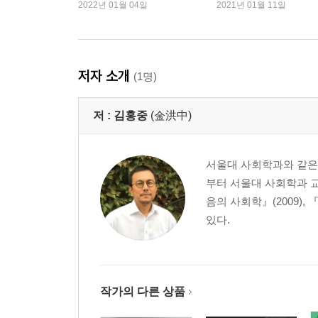
기”
2022년 01월 04일
2021년 01월 11일
3부 난류 속으로
숲의 종언
포스트휴먼
저자 소개
(1명)
바이러스
인류세
저 :
김홍중
(金洪中)
타연他然
미래의 미래
서울대 사회학과와 같은
4부 모든 것을 단순하게
부터 서울대 사회학과 
음의 사회학』(2009),
어떤 이야기
있다.
인간희극
페이션시patiency
헐벗음
문제
작가의 다른 상품
필로-조에philo-zo?