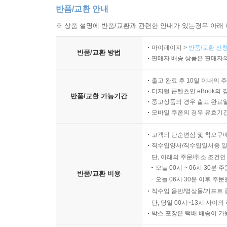
반품/교환 안내
※ 상품 설명에 반품/교환과 관련한 안내가 있는경우 아래 
마이페이지 >
반품/교환 신청
반품/교환 방법
판매자 배송 상품은 판매자와
출고 완료 후 10일 이내의 
디지털 콘텐츠인 eBook의 
반품/교환 가능기간
중고상품의 경우 출고 완료일
모바일 쿠폰의 경우 유효기간(
고객의 단순변심 및 착오구
직수입양서/직수입일서중 일
단, 아래의 주문/취소 조건인
오늘 00시 ~ 06시 30분 
반품/교환 비용
오늘 06시 30분 이후 주문
직수입 음반/영상물/기프트 
단, 당일 00시~13시 사이
박스 포장은 택배 배송이 가