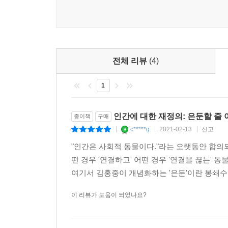
열하고 있다. 바람에 버티고 있으며, 흙을 뚫고 내
무엇보다도 눈길을 끄는 것은 ‘바이러스’에 관한 글
르고 있고, 불타고 있고, 대립하고 있고, 버티고 있다
주어지면 맹렬하게 자기복제하는것. 유보, 정지,
--- p.209
은폐능력. 바이러스는 가공할 만한 힘을 가지고 있다
COVID-19를 통해 우리는 바이러스라는 비인간 
전체 리뷰
(4)
도서관에 꽂혀 있는 수많은 책들에 인쇄된 글자들은 
무력화시키고 재구성하는 힘, 사회적 삶에 가져온 
현존할 뿐이다. 그것은 작용하지도 감응하지도 않는
1
무언가라면, 타인과의 악수를 꺼리거나 밀폐된 공간
글자는 인쇄된 특정 모양을 지닌 단순한 잉크 자국
두려워한다. 인간은 이미 바이러스를 행위자로 인정
--- p.223
김홍중은 21세기 문명에서 바이러스는 생물학적 
인간에 대한 재정의: 은둔할 줄
종이책
구매
정치적 현상, 미디어적 현상, 경제적 현상, 심리적 현
c*****g
2021-02-13
신고
|
|
|
우리는 멀리 있는 흉악범보다 주변의 저열한 인간들
리를 가장 분개시키는 것, 우리가 가장 혐오하는 것은
"인간은 사회적 동물이다."라는 오랫동안 합
생각의 아상블라주
--- p.261
떤 경우 '연결하고' 어떤 경우 '연결을 끊는'
여기서 김홍중이 개념화하는 '은둔'이란 봉쇄수
이 책은 아무 쪽이나 펼쳐 읽어도 무방하다. 프롤로
우리를 실망시킨 것들. 우리가 살 수도 있었던 가
소재에서부터 철학자 니클라스 루만에 관한 단상
이 리뷰가 도움이 되었나요?
면, 우리는 여행을 통해서만 삶과 만날 수 있다.
은은하고 아름답게 쓰였다. 그리고 모든 글에는 ‘은
--- p.318
생각의 아상블라주. 이 책은 그 자체로 김홍중이 말하