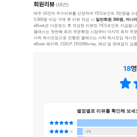
회원리뷰
(18건)
님의 영이 그들 각 사람에게 임한 것이다. 성령이 
세계적인 거장들이 다채롭게 그린 명작을 감상하며
매주 10건의 우수리뷰를 선정하여 YES포인트 3만원을 드
두려운 것이 없었다.
3,000원 이상 구매 후 리뷰 작성 시
일반회원 300원, 마니아
물론 성경이 궁금한 일반인들이 쉽게 성경을 배울 
--- 「제6장, 복음을 전하는 예수 그리스도의 제자
eBook은 다운로드 후 작성한 리뷰만 YES포인트 지급됩니
클래스는 첫번째 회차 주문확정 시점부터 마지막 회차 주문
신앙인과 일반인 모두에게
사락 독서모임으로 진행된 클래스는 사락 독서모임 게시판
세 하인에게 맡긴 달란트 비유에서 달란트란, 하나
필요한 최고의 성경 입문서!
eBook 페이백, CD/LP, DVD/Blu-ray, 패션 및 판매금
그리스도에게 맡겨진 달란트가 있다. 이 비유는 하나
리는 하나님 나라를 위해서 우리가 가진 모든 것을 
성경은 건축, 회화, 조각 등의 소재로 사용되었다
18
명
신앙심을 표현했다. 특히 명화만큼 성경을 끊임없
--- 「부록, 예수 그리스도의 말씀과 비유들」 중에서
인물들을 연대순으로 배열하여 관련 명화들을 가득
명화들을 기독교 신앙의 관점으로 구성하여 ‘신앙과 
이 책의 구성은 신약 성경에서 〈마태복음〉, 〈마
부활과 승천을 중심으로, 초대교회의 시작과 사도 
별점별로 리뷰를 확인해 보세
사도 요한의 〈요한계시록〉 등의 일화가 전개된
소개한다. 각각의 일화에 해당하는 성경 구절과 쉽
성경에 관심이 있는 모든 사람에게 적합한 성경 입
6%