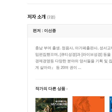
저자 소개
(1명)
편저 :
이선종
충남 부여 출생. 정음사, 아가페출판사, 성
임편집했으며, [큐티성경]과 [라이브성경] 등을
경제경영등 다양한 분야의 양서들을 기획 및 집
게 살아라』 등 20여 권이 ...
작가의 다른 상품