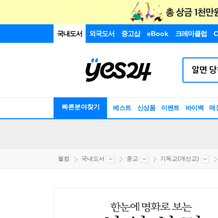
국내도서
외국도서
중고샵
eBook
크레마클럽
C
빠른분야찾기
베스트
신상품
이벤트
바이백
매
웰컴
국내도서
종교
기독교(개신교)