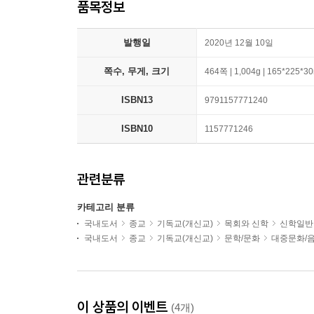
품목정보
발행일
2020년 12월 10일
쪽수, 무게, 크기
464쪽 | 1,004g | 165*225*
ISBN13
9791157771240
ISBN10
1157771246
관련분류
카테고리 분류
국내도서
종교
기독교(개신교)
목회와 신학
신학일반
국내도서
종교
기독교(개신교)
문학/문화
대중문화/
이 상품의 이벤트
(4개)