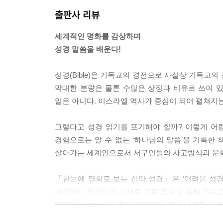
--- 「제3장, 예수 그리스도의 복음과 기적」 중에서
출판사 리뷰
드디어 예수가 예루살렘에 입성할 때가 왔다. 한 제
세계적인 명화를 감상하며
도 겉옷을 벗어 길 위에 펼쳤다. 구약 시대 선지
성경 말씀을 배운다!
길 위에 자기 옷을 펼쳐 놓고는 예수를 왕으로 맞이
제국을 물리치고 자신들을 해방해 줄 것이라고 기대
성경(Bible)은 기독교의 경전으로 사실상 기독교의 
--- 「제4장, 예루살렘에 입성한 예수 그리스도」 
막대한 분량은 물론 수많은 상징과 비유로 쓰여 있
일은 아니다. 이스라엘 역사가 중심이 되어 펼쳐지는
이어서 예수는 제자들에게 말하였다. “내가 너희와 
한 말대로 된 것이다.” 계속해서 예수는 제자들이 
그렇다고 성경 읽기를 포기해야 할까? 이렇게 어
을 받고 사흘째 되는 날에 죽은 자 가운데서 살아
경험으로는 알 수 없는 ‘하나님의 말씀’을 기록한 책
다! 너희는 그것을 보고 들은 첫 증인들이다.”
살아가는 세계인으로서 서구인들의 사고방식과 문화
--- 「제5장, 예수 그리스도의 죽음과 부활」 중에서
『한눈에 명화로 보는 신약 성경』은 ‘어려운 성경
오순절에도 그들은 다 함께 한곳에 모여 기도에 열
사건이나 인물들을 소재로 그린 명화를 통해 기독교
불어오는 듯하더니 성령(하나님의 영)이 뜨거운 불
영감(Inspiration)을 주는 주제였다. 레오나르
그들은 성령이 시키는 대로 여러 다른 언어로 말하
다수 남겼다.
지 않던 다른 언어들이 기도 소리로 나오는 것이었다.