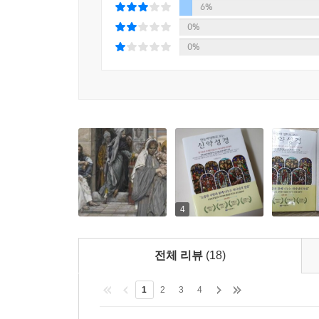
6%
이 책을 읽는 독자들은 마치 미술관에 전시한 작
0%
인간으로서 배워야 할 삶의 가치와 방향을 알 수 
0%
길을 제시한다. 또한, 이 책을 통해서 신앙의 깨달
헬레니즘(Hellenism)과 함께 헤브라이즘(Hebra
모쪼록 이 책을 통해 많은 사람이 성경 말씀을 
기독교 신자들이 많이 접하기를 바란다. 그래서 성경
시대를 상상해 보며 기독교의 참된 의미를 깨달을 수
4
전체 리뷰
(18)
1
2
3
4