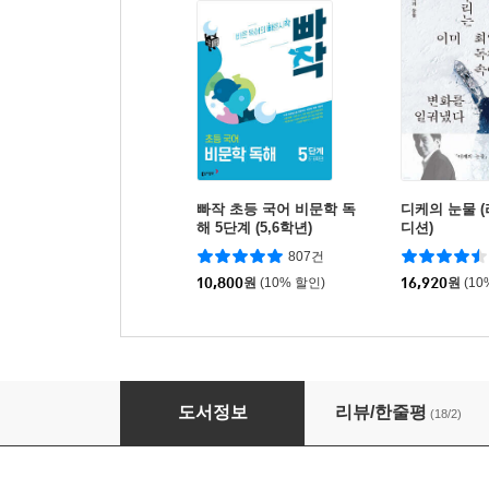
빠작 초등 국어 비문학 독
디케의 눈물 
해 5단계 (5,6학년)
디션)
807건
10,800
원
(10% 할인)
16,920
원
(10
한눈에 명화로 보는 신약 성경
도서정보
리뷰/한줄평
(18/2)